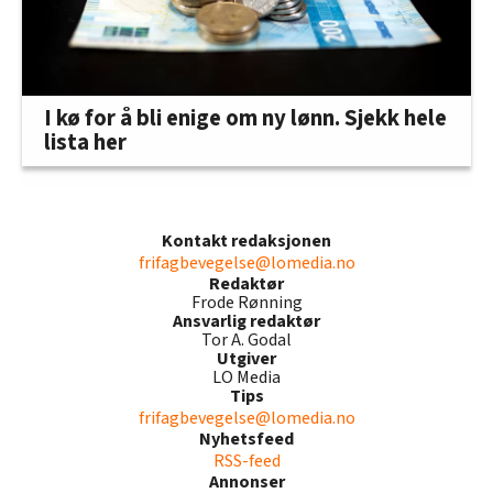
I kø for å bli enige om ny lønn. Sjekk hele
lista her
Kontakt redaksjonen
frifagbevegelse@lomedia.no
Redaktør
Frode Rønning
Ansvarlig redaktør
Tor A. Godal
Utgiver
LO Media
Tips
frifagbevegelse@lomedia.no
Nyhetsfeed
RSS-feed
Annonser