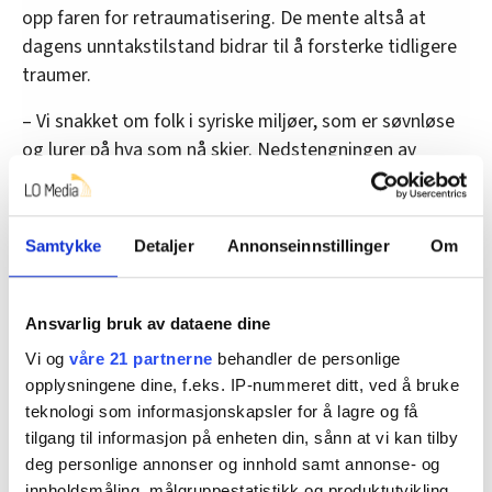
opp faren for retraumatisering. De mente altså at
dagens unntakstilstand bidrar til å forsterke tidligere
traumer.
– Vi snakket om folk i syriske miljøer, som er søvnløse
og lurer på hva som nå skjer. Nedstengningen av
samfunnet som vi nå ser, kan trigge angsten som
ligger der fra før, sier Heggland.
Samtykke
Detaljer
Annonseinnstillinger
Om
Derfor mener han det er svært viktig å holde tjenester
som Kirkens SOS og andre hjelpetelefoner i drift.
(LO Media/NTB)
Ansvarlig bruk av dataene dine
Vi og
våre 21 partnerne
behandler de personlige
opplysningene dine, f.eks. IP-nummeret ditt, ved å bruke
Denne artikkelen er
over fem år gammel
.
teknologi som informasjonskapsler for å lagre og få
tilgang til informasjon på enheten din, sånn at vi kan tilby
deg personlige annonser og innhold samt annonse- og
innholdsmåling, målgruppestatistikk og produktutvikling.