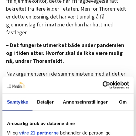
fra hjemmekontor, dette har FriFagbevegelse fått
bekreftet fra flere kilder i etaten. Men for Thorenfeldt
er dette en løsning det har vært umulig å få
gjennomslag for i møtene der hun har hatt med
fastlegen.
– Det fungerte utmerket både under pandemien
og i tiden etter. Hvorfor skal de ikke være mulig
nå, undrer Thorenfeldt.
Nav argumenterer i de samme møtene med at det er
umulig å ha en annen ordning enn en viss andel fast
kontortid i løpet av uken.
På spørsmål fra FriFagbevegelse om hvorfor dette
Samtykke
Detaljer
Annonseinnstillinger
Om
er nødvendig, svarer Magnus Askim,
avdelingsdirektør i Nav Oslo, på e-post:
Ansvarlig bruk av dataene dine
«Den fysiske arbeidsplassen er en viktig arena for
Vi og
våre 21 partnerne
behandler de personlige