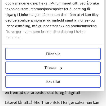
daglig arbeid, kulturbygging, samhandling,
opplysningene dine, f.eks. IP-nummeret ditt, ved å bruke
uformell kontakt og nettverksbygging.
teknologi som informasjonskapsler for å lagre og få
tilgang til informasjon på enheten din, sånn at vi kan tilby
Alle medarbeidere i Nav i Oslo har arbeidsoppgaver
deg personlige annonser og innhold samt annonse- og
som forutsetter at en møter noe opp på den fysiske
innholdsmåling, målgruppestatistikk og produktutvikling.
arbeidsplassen.»
Du velger hvem som bruker dine data og i hvilke
hensikter.
Opplever at de vil bli kvitt henne
Under
mer info
kan du lese om hvordan dine personlige
Tillat alle
data behandles og hvordan du kan velge hvordan de skal
Janne Cecilie Thorenfeldt sier for sin del at hun i
brukes. Du kan hele tiden endre eller trekke tilbake ditt
jobben som saksbehandler aldri har fysiske møter med
samtykke fra erklæringen om informasjonskapsler.
Tilpass
brukere. All opplæring foregår via nett, og det samme
gjelder det meste av møter.
LO Medias publikasjoner frifagbevegelse.no, hk-nytt.no
Ikke tillat
og fontene.no bruker informasjonskapsler (cookies) for å
Navs egen analyse for årene fram mot 2035, beskriver
lære hvordan våre nettsider blir brukt slik at vi tilby
en fremtid der arbeidet skal foregå digitalt.
relevant innhold, tilpassede annonser og utarbeide
statistikk.
Likevel får altså ikke Thorenfeldt lenger saker hun kan
Vi deler bare informasjon om hvordan du bruker