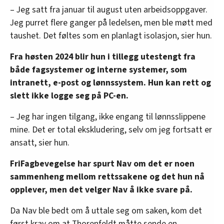
– Jeg satt fra januar til august uten arbeidsoppgaver.
Jeg purret flere ganger på ledelsen, men ble møtt med
taushet. Det føltes som en planlagt isolasjon, sier hun.
Fra høsten 2024 blir hun i tillegg utestengt fra
både fagsystemer og interne systemer, som
intranett, e-post og lønnssystem. Hun kan rett og
slett ikke logge seg på PC-en.
– Jeg har ingen tilgang, ikke engang til lønnsslippene
mine. Det er total ekskludering, selv om jeg fortsatt er
ansatt, sier hun.
FriFagbevegelse har spurt Nav om det er noen
sammenheng mellom rettssakene og det hun nå
opplever, men det velger Nav å ikke svare på.
Da Nav ble bedt om å uttale seg om saken, kom det
først krav om at Thorenfeldt måtte sende en