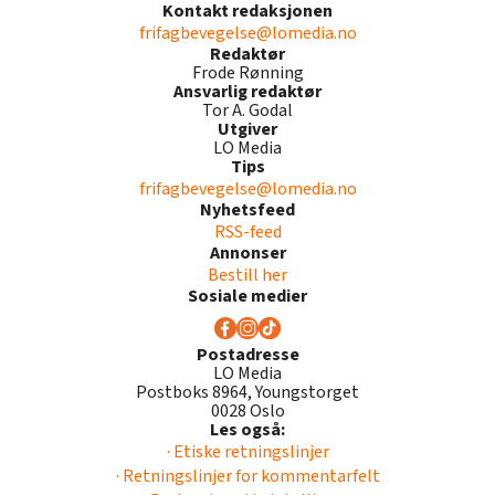
Kontakt redaksjonen
frifagbevegelse@lomedia.no
Redaktør
Frode Rønning
Ansvarlig redaktør
Tor A. Godal
Utgiver
LO Media
Tips
frifagbevegelse@lomedia.no
Nyhetsfeed
RSS-feed
Annonser
Bestill her
Sosiale medier
Postadresse
LO Media
Postboks 8964, Youngstorget
0028 Oslo
Les også:
· Etiske retningslinjer
· Retningslinjer for kommentarfelt