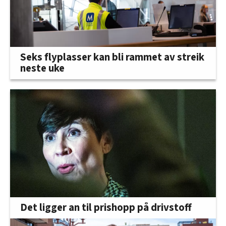
Seks flyplasser kan bli rammet av streik
neste uke
Det ligger an til prishopp på drivstoff