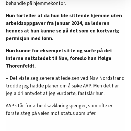
behandle på hjemmekontor.
nettstedet med LO Medias egne samarbeidspartnere
innenfor analyse og annonsering. Disse er angitt i
Hun forteller at da hun ble sittende hjemme uten
oversikten lengre ned på denne siden.
arbeidsoppgaver fra januar 2024, sa lederen
hennes at hun kunne se på det som en kortvarig
permisjon med lønn.
Hun kunne for eksempel sitte og surfe på det
interne nettstedet til Nav, foreslo han ifølge
Thorenfeldt.
– Det viste seg senere at ledelsen ved Nav Nordstrand
trodde jeg hadde planer om å søke AAP. Men det har
jeg aldri antydet at jeg vurderte, fastslår hun.
AAP står for arbeidsavklaringspenger, som ofte er
første steg på veien mot status som ufør.