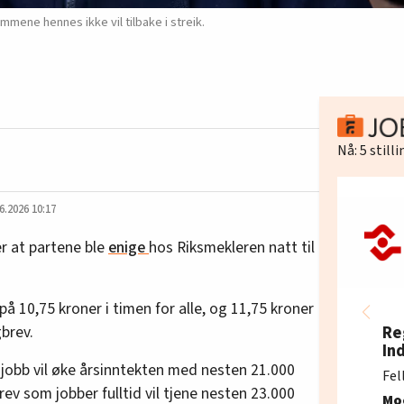
lemmene hennes ikke vil tilbake i streik.
Nå:
5
still
6.2026 10:17
r at partene ble
enige
hos Riksmekleren natt til
å 10,75 kroner i timen for alle, og 11,75 kroner
brev.
Re
In
l jobb vil øke årsinntekten med nesten 21.000
Fel
ev som jobber fulltid vil tjene nesten 23.000
Mo