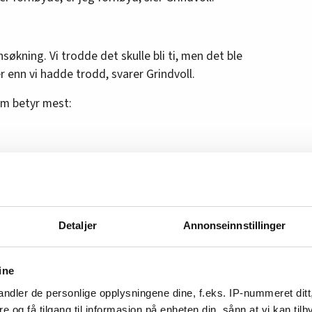
nnsøkning. Vi trodde det skulle bli ti, men det ble
er enn vi hadde trodd, svarer Grindvoll.
om betyr mest:
yd med. For det er ikke så lett å gå opp i lønn
inger er ikke enkelt.
Detaljer
Annonseinnstillinger
:
ine
å 6,50 kroner fra 1. juni
ndler de personlige opplysningene dine, f.eks. IP-nummeret ditt
re og få tilgang til informasjon på enheten din, sånn at vi kan ti