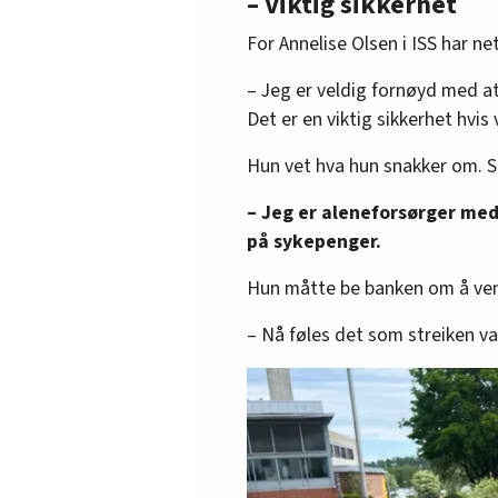
– Viktig sikkerhet
Kilde:
Arbeidsmanden
og
Riksmekler
For Annelise Olsen i ISS har n
– Jeg er veldig fornøyd med at
Det er en viktig sikkerhet hvis v
Hun vet hva hun snakker om. Se
– Jeg er aleneforsørger med
på sykepenger.
Hun måtte be banken om å vent
– Nå føles det som streiken va