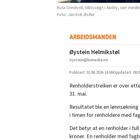
Ruta Grindvoll, tillitsvalgt i Ability, sier med
Jan-Erik Østlie
Øystein Helmikstøl
oystein@lomedia.no
01.06.2026
14:06
08.0
Renholderstreiken er over ette
31. mai.
Resultatet ble en lønnsøkning p
i timen for renholdere med fag
Det betyr at en renholder i ful
kroner. En renholder med fagbr