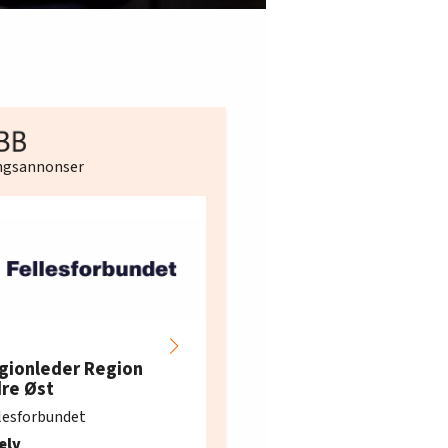
ingsannonser
Hotell- og
restaurantarbeidern
gionleder Region
e i Oslo og Akershus
dre Øst
søker ny kontorlede
lesforbundet
Fellesforbundet avdeling
elv
10