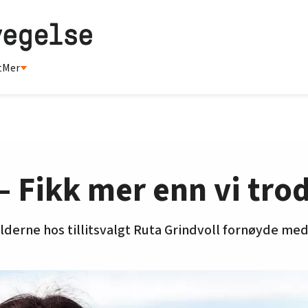
t
Mer
 Fikk mer enn vi tro
holderne hos tillitsvalgt Ruta Grindvoll fornøyde me