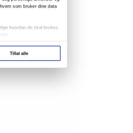
r hvem som bruker dine data
elge hvordan de skal brukes.
sler.
ler (cookies) for å lære
Tillat alle
ide statistikk.
artnere innenfor analyse og