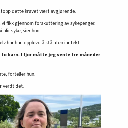
ens møtebok
ettopp dette kravet vært avgjørende.
 vi fikk gjennom forskuttering av sykepenger.
i blir syke, sier hun.
lv har hun opplevd å stå uten inntekt.
 to barn. I fjor måtte jeg vente tre måneder
e, forteller hun.
r verdt det.