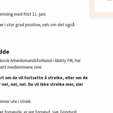
temning med frist 11. juni.
r i stor grad positive, selv om det også
odde
r Norsk Arbeidsmandsforbund i Ability FM, har
blant medlemmene sine.
rt om de vil fortsette å streike, eller om de
er nei, nei, nei. De vil ikke streike mer, sier
mer ute i streik.
fornøyde, er jeg fornøyd, sier Grindvoll.