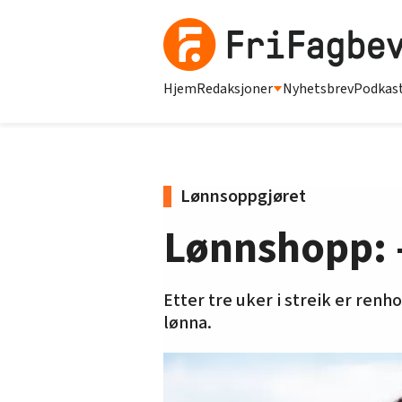
Hjem
Redaksjoner
Nyhetsbrev
Podkas
Lønnsoppgjøret
Lønnshopp: –
Etter tre uker i streik er ren
lønna.