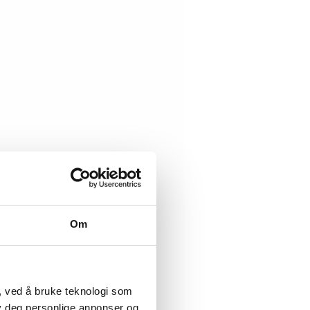
Om
, ved å bruke teknologi som
lby deg personlige annonser og