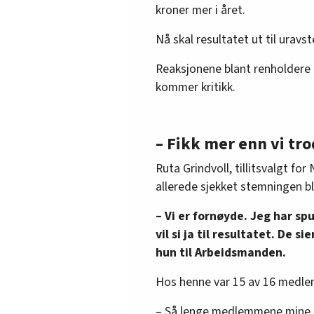
kroner mer i året.
Nå skal resultatet ut til uravs
Reaksjonene blant renholdere e
kommer kritikk.
– Fikk mer enn vi tr
Ruta Grindvoll, tillitsvalgt fo
allerede sjekket stemningen 
– Vi er fornøyde. Jeg har spu
vil si ja til resultatet. De si
hun til Arbeidsmanden.
Hos henne var 15 av 16 medlem
– Så lenge medlemmene mine er 