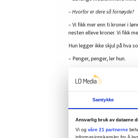
– Hvorfor er dere så fornøyde?
– Vi fikk mer enn ti kroner i lø
nesten elleve kroner. Vi fikk m
Hun legger ikke skjul på hva s
– Penger, penger, ler hun.
– Det er lønna vi er mest fornø
som mange tror. Lønnsforhandl
Samtykke
Dette ble de enige om
Lønn
Ansvarlig bruk av dataene d
Generelt tillegg til alle p
Vi og
våre 21 partnerne
beha
informasjonskapsler for å lag