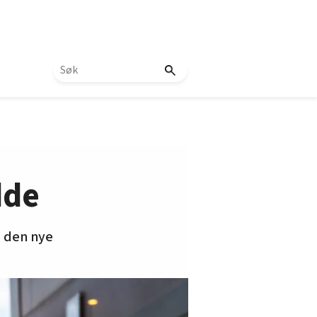
dde
d den nye