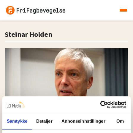
Steinar Holden
Debatt
Samtykke
Detaljer
Annonseinnstillinger
Om
Viktige mangler i