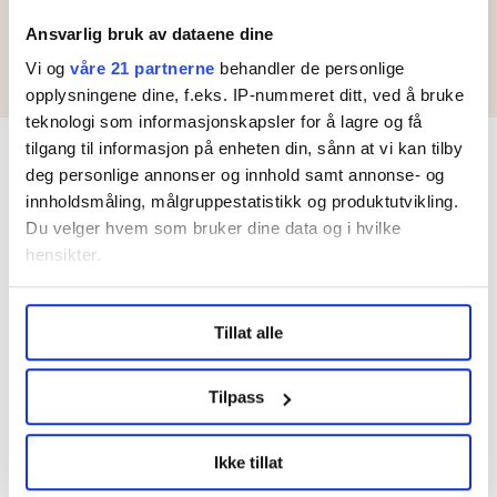
Bjørnstads beskrivelse av
Ansvarlig bruk av dataene dine
rentedebatten
Vi og
våre 21 partnerne
behandler de personlige
opplysningene dine, f.eks. IP-nummeret ditt, ved å bruke
teknologi som informasjonskapsler for å lagre og få
tilgang til informasjon på enheten din, sånn at vi kan tilby
Kontakt redaksjonen
deg personlige annonser og innhold samt annonse- og
frifagbevegelse@lomedia.no
innholdsmåling, målgruppestatistikk og produktutvikling.
Redaktør
Du velger hvem som bruker dine data og i hvilke
Frode Rønning
Ansvarlig redaktør
hensikter.
Tor A. Godal
Utgiver
LO Media
Hvis du gir oss lov, vil vi også gjerne:
Tips
Tillat alle
Innhente informasjon om den geografiske
frifagbevegelse@lomedia.no
beliggenheten din, som kan være nøyaktig innenfor
Nyhetsfeed
RSS-feed
flere meter
Tilpass
Annonser
Identifisere enheten din ved å aktivt skanne den
Bestill her
for bestemte karakteristikker (fingeravtrykk)
Sosiale medier
Ikke tillat
Under
mer info
kan du lese om hvordan dine personlige