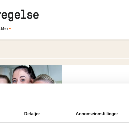
t
Mer
Har 82 lærlinge
har like mange
leger
Detaljer
Annonseinnstillinger