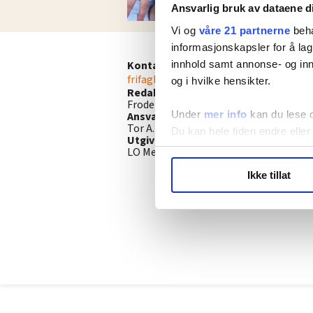
Ansvarlig bruk av dataene d
Vi og
våre 21 partnerne
beha
informasjonskapsler for å lag
innhold samt annonse- og inn
Kontakt redaksjonen
frifagbevegelse@lomedia.no
og i hvilke hensikter.
Redaktør
Frode Rønning
Under
mer info
kan du lese 
Ansvarlig redaktør
Tor A. Godal
Du kan hele tiden endre eller
Utgiver
LO Media
LO Medias publikasjoner frif
Ikke tillat
hvordan våre nettsider blir br
Vi deler bare informasjon o
annonsering. Disse er angitt