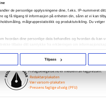
ine
ndler de personlige opplysningene dine, f.eks. IP-nummeret ditt
re og få tilgang til informasjon på enheten din, sånn at vi kan ti
holdsmåling, målgruppestatistikk og produktutvikling. Du velge
Tips
frifagbevegelse@lomedia.no
Nyhetsfeed
RSS-feed
om hvordan dine personlige data behandles og hvordan du kan v
Annonser
 trekke tilbake ditt samtykke fra erklæringen om informasjonskap
Bestill her
Sosiale medier
agbevegelse.no, hk-nytt.no og fontene.no bruker informasjonskaps
Tilpass
ukt slik at vi tilby relevant innhold, tilpassede annonser og utarbe
m hvordan du bruker nettstedet med LO Medias egne samarbeidsp
FriFagbevegelse.no er medlem av Fagpressen:
 i oversikten lengre ned på denne siden.
· Redaktørplakaten
· Vær varsom-plakaten
· Pressens faglige utvalg (PFU)