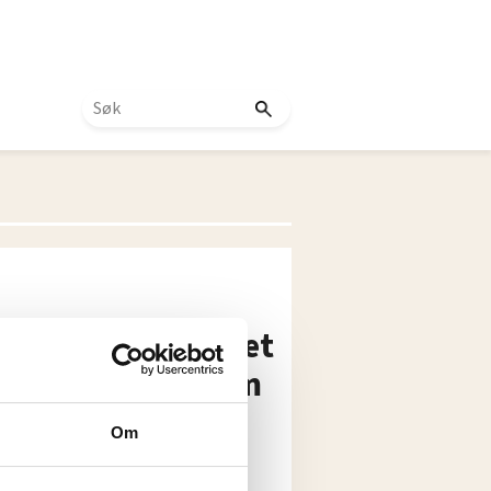
r: Dette sykehuset
 fagarbeidere som
Om