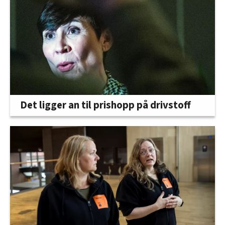
Det ligger an til prishopp på drivstoff