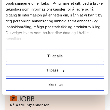
opplysningene dine, f.eks. IP-nummeret ditt, ved å bruke
teknologi som informasjonskapsler for å lagre og få
Dette er en sak fra
tilgang til informasjon på enheten din, sånn at vi kan tilby
deg personlige annonser og innhold samt annonse- og
innholdsmåling, målgruppestatistikk og produktutvikling.
Vi skriver om de ansatte i staten og
Du velger hvem som bruker dine data og i hvilke
hensikter.
virksomheter med statlig tilknytning.
Les mer fra oss
Under
mer info
kan du lese om hvordan dine personlige
Tillat alle
data behandles og hvordan du kan velge hvordan de skal
brukes. Du kan hele tiden endre eller trekke tilbake ditt
samtykke fra erklæringen om informasjonskapsler.
Tilpass
Del artikkel
LO Medias publikasjoner frifagbevegelse.no, hk-nytt.no
Ikke tillat
og fontene.no bruker informasjonskapsler (cookies) for å
lære hvordan våre nettsider blir brukt slik at vi tilby
relevant innhold, tilpassede annonser og utarbeide
statistikk.
Nå:
4
stillingsannonser
Vi deler bare informasjon om hvordan du bruker