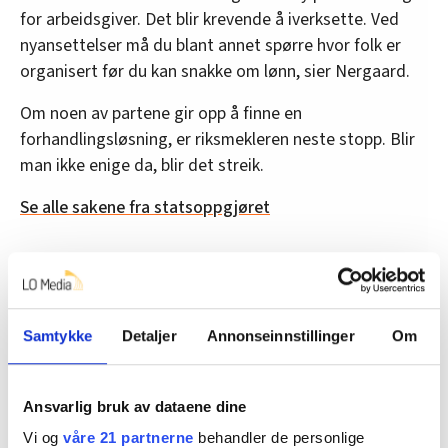
for arbeidsgiver. Det blir krevende å iverksette. Ved
nyansettelser må du blant annet spørre hvor folk er
organisert før du kan snakke om lønn, sier Nergaard.
Om noen av partene gir opp å finne en
forhandlingsløsning, er riksmekleren neste stopp. Blir
man ikke enige da, blir det streik.
Se alle sakene fra statsoppgjøret
Denne artikkelen er
over fem år gammel
.
Samtykke
Detaljer
Annonseinnstillinger
Om
Nyheter
Tariff, Staten
Ansvarlig bruk av dataene dine
Vi og
våre 21 partnerne
behandler de personlige