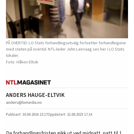
PÅ OVERTID: LO Stats forhandlingsutvalg fortsetter forhandlingene
med staten på overtid. NTL-leder John Leirvaag ses her i LO Stats
lokaler.
Håkon Eltvik
ANDERS HAUGE-ELTVIK
anders@lomedia.no
30.04.2016
22:17
21.08.2023 17:14
Da forhandlingsfristen gikk ut ved midnatt, natt til 1.