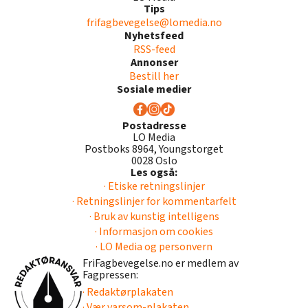
Tips
frifagbevegelse@lomedia.no
Nyhetsfeed
RSS-feed
Annonser
Bestill her
Sosiale medier
Postadresse
LO Media
Postboks 8964, Youngstorget
0028 Oslo
Les også:
· Etiske retningslinjer
· Retningslinjer for kommentarfelt
· Bruk av kunstig intelligens
· Informasjon om cookies
· LO Media og personvern
FriFagbevegelse.no er medlem av
Fagpressen:
· Redaktørplakaten
· Vær varsom-plakaten