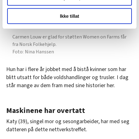
LO Medias publikasjoner frifagbevegelse.no, hk-nytt.no
Ikke tillat
og fontene.no bruker informasjonskapsler (cookies) for å
lære hvordan våre nettsider blir brukt slik at vi tilby
relevant innhold, tilpassede annonser og utarbeide
Carmen Louw er glad for støtten Women on Farms får
statistikk.
fra Norsk Folkehjelp.
Vi deler bare informasjon om hvordan du bruker
Nina Hanssen
nettstedet med LO Medias egne samarbeidspartnere
innenfor analyse og annonsering. Disse er angitt i
Hun har i flere år jobbet med å bistå kvinner som har
oversikten lengre ned på denne siden.
blitt utsatt for både voldshandlinger og trusler. I dag
står mange av dem fram med sine historier her.
Maskinene har overtatt
Katy (39), singel mor og sesongarbeider, har med seg
datteren på dette nettverkstreffet.