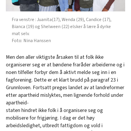
Fra venstre : Juanita(17), Wenda (29), Candice (17),
Bianca (19) og Shelween (22) elsker å lære å dyrke
mat selv.
Nina Hanssen
Men den aller viktigste årsaken til at folk ikke
organiserer seg er at bøndene fraråder arbeiderne og i
noen tilfeller forbyr dem å aktivt melde seg inn i en
fagforening. Dette er et klart brudd på paragraf 23 i
Grunnloven. Fortsatt preges landet av at landreformer
etter apartheid mislyktes, men lignende forhold under
apartheid-
staten hindret ikke folk i å organisere seg og
mobilisere for frigjøring. I dag er det høy
arbeidsledighet, utbredt fattigdom og vold i