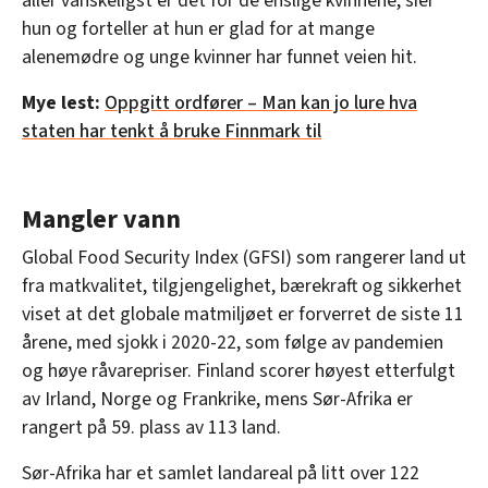
aller vanskeligst er det for de enslige kvinnene, sier
hun og forteller at hun er glad for at mange
alenemødre og unge kvinner har funnet veien hit.
Mye lest:
Oppgitt ordfører – Man kan jo lure hva
staten har tenkt å bruke Finnmark til
Mangler vann
Global Food Security Index (GFSI) som rangerer land ut
fra matkvalitet, tilgjengelighet, bærekraft og sikkerhet
viset at det globale matmiljøet er forverret de siste 11
årene, med sjokk i 2020-22, som følge av pandemien
og høye råvarepriser. Finland scorer høyest etterfulgt
av Irland, Norge og Frankrike, mens Sør-Afrika er
rangert på 59. plass av 113 land.
Sør-Afrika har et samlet landareal på litt over 122