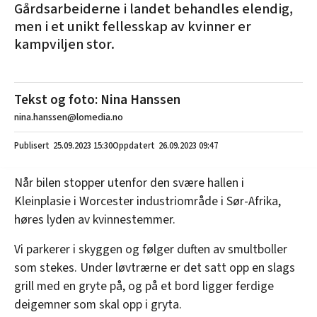
Gårdsarbeiderne i landet behandles elendig,
men i et unikt fellesskap av kvinner er
kampviljen stor.
Tekst og foto: Nina Hanssen
nina.hanssen@lomedia.no
25.09.2023
15:30
26.09.2023 09:47
Når bilen stopper utenfor den svære hallen i
Kleinplasie i Worcester industriområde i Sør-Afrika,
høres lyden av kvinnestemmer.
Vi parkerer i skyggen og følger duften av smultboller
som stekes. Under løvtrærne er det satt opp en slags
grill med en gryte på, og på et bord ligger ferdige
deigemner som skal opp i gryta.