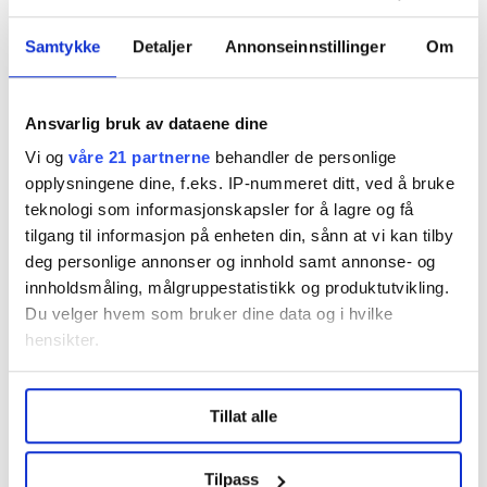
opptatt av matsikkerhet og hvordan de skal få tilgang
til vann og sørge for at gårdsarbeidere er trygge både
Samtykke
Detaljer
Annonseinnstillinger
Om
på jobben og hjemme.
Mange som NNN-arbeideren møter i Sør-Afrika,
Ansvarlig bruk av dataene dine
forteller om tøffe liv og en arbeidshverdag langt unna
Vi og
våre 21 partnerne
behandler de personlige
den hjemme i Norge.
opplysningene dine, f.eks. IP-nummeret ditt, ved å bruke
– Dette er ikke noe vanlig marked. I dag har vi samlet
teknologi som informasjonskapsler for å lagre og få
oss for å dele tøffe opplevelser og støtte hverandre,
tilgang til informasjon på enheten din, sånn at vi kan tilby
deg personlige annonser og innhold samt annonse- og
forteller Carmen Louw, som jobber med Women on
innholdsmåling, målgruppestatistikk og produktutvikling.
Farms.
Du velger hvem som bruker dine data og i hvilke
hensikter.
Under
mer info
kan du lese om hvordan dine personlige
Tillat alle
data behandles og hvordan du kan velge hvordan de skal
brukes. Du kan hele tiden endre eller trekke tilbake ditt
samtykke fra erklæringen om informasjonskapsler.
Tilpass