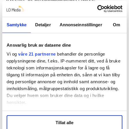
– Til tross for dette, og økt lønn og bedre betingelser,
kom vi ikke i havn med forhandlingene. Det beklager vi,
Samtykke
Detaljer
Annonseinnstillinger
Om
sier Kaltenborn.
Dato for mekling er ikke satt, men blir tidligst 14-16
dager etter forhandlingsbruddet.
Ansvarlig bruk av dataene dine
Vi og
våre 21 partnerne
behandler de personlige
opplysningene dine, f.eks. IP-nummeret ditt, ved å bruke
Denne artikkelen er
over to år gammel
.
teknologi som informasjonskapsler for å lagre og få
tilgang til informasjon på enheten din, sånn at vi kan tilby
deg personlige annonser og innhold samt annonse- og
innholdsmåling, målgruppestatistikk og produktutvikling.
Tariff
Vekter
Lønnsoppgjøret 2024
Du velger hvem som bruker dine data og i hvilke
hensikter.
Under
mer info
kan du lese om hvordan dine personlige
Tillat alle
data behandles og hvordan du kan velge hvordan de skal