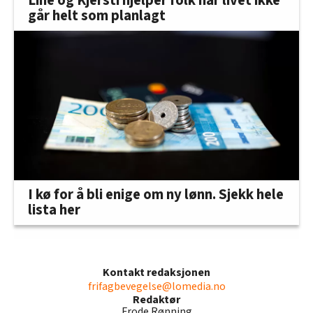
Line og Kjersti hjelper folk når livet ikke
går helt som planlagt
I kø for å bli enige om ny lønn. Sjekk hele
lista her
Kontakt redaksjonen
frifagbevegelse@lomedia.no
Redaktør
Frode Rønning