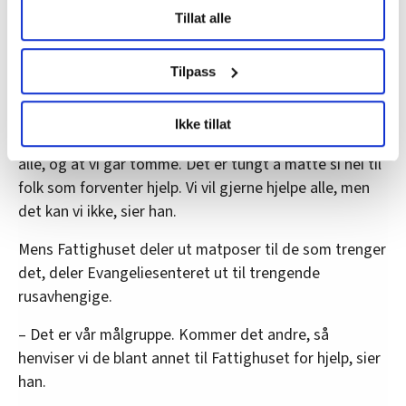
Evangeliesenteret Oslo, Stian Ludvigsen til
Tillat alle
data behandles og hvordan du kan velge hvordan de skal
Dagsavisen.
brukes. Du kan hele tiden endre eller trekke tilbake ditt
samtykke fra erklæringen om informasjonskapsler.
Tilpass
Heller ikke Evangeliesenteret har nok til alle som
trenger mat, og må gå hjem med uforrettet sak.
LO Medias publikasjoner frifagbevegelse.no, hk-nytt.no
Ikke tillat
og fontene.no bruker informasjonskapsler (cookies) for å
– Vi er i den ulykksalige situasjonen at vi ikke har nok til
lære hvordan våre nettsider blir brukt slik at vi tilby
alle, og at vi går tomme. Det er tungt å måtte si nei til
relevant innhold, tilpassede annonser og utarbeide
folk som forventer hjelp. Vi vil gjerne hjelpe alle, men
statistikk.
det kan vi ikke, sier han.
Vi deler bare informasjon om hvordan du bruker
nettstedet med LO Medias egne samarbeidspartnere
Mens Fattighuset deler ut matposer til de som trenger
innenfor analyse og annonsering. Disse er angitt i
det, deler Evangeliesenteret ut til trengende
oversikten lengre ned på denne siden.
rusavhengige.
– Det er vår målgruppe. Kommer det andre, så
henviser vi de blant annet til Fattighuset for hjelp, sier
han.