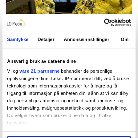
Totalt ble det delt 516 poser med mat.
Samtykke
Detaljer
Annonseinnstillinger
Om
Tom Vestreng, Dagsavisen
Evangeliesenteret delte i fjor ut over 500 tonn med
Ansvarlig bruk av dataene dine
matvarer til rusmisbrukere. Hver eneste gang de deler
Vi og
våre 21 partnerne
behandler de personlige
ut mat, er det
over 550 personer
innom for å få en
opplysningene dine, f.eks. IP-nummeret ditt, ved å bruke
pose med matvarer.
teknologi som informasjonskapsler for å lagre og få
tilgang til informasjon på enheten din, sånn at vi kan tilby
I tillegg henter 65 personer matposer ved food-
deg personlige annonser og innhold samt annonse- og
trucken, som kjører rundt i bydelene to dager i uka.
innholdsmåling, målgruppestatistikk og produktutvikling.
Du velger hvem som bruker dine data og i hvilke
– Det er ikke flere rusavhengige i Oslo enn før, men
hensikter.
behovet har økt. De som har lite fra før, merker det nå
enda bedre, og mat er dyrt, sier bestyrer ved
Under
mer info
kan du lese om hvordan dine personlige