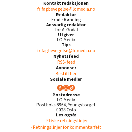
Kontakt redaksjonen
frifagbevegelse@lomedia.no
Redaktør
Frode Rønning
Ansvarlig redaktør
Tor A. Godal
Utgiver
LO Media
Tips
frifagbevegelse@lomedia.no
Nyhetsfeed
RSS-feed
Annonser
Bestill her
Sosiale medier
Postadresse
LO Media
Postboks 8964, Youngstorget
0028 Oslo
Les også:
· Etiske retningslinjer
· Retningslinjer for kommentarfelt