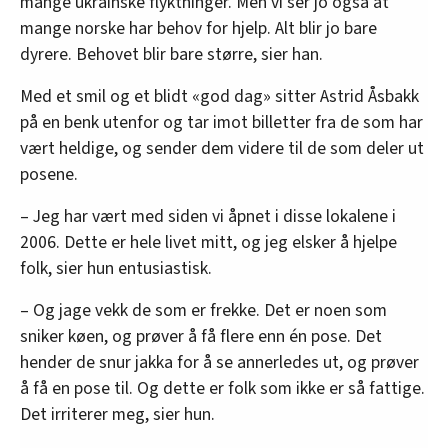
mange ukrainske flyktninger. Men vi ser jo også at
mange norske har behov for hjelp. Alt blir jo bare
dyrere. Behovet blir bare større, sier han.
Med et smil og et blidt «god dag» sitter Astrid Åsbakk
på en benk utenfor og tar imot billetter fra de som har
vært heldige, og sender dem videre til de som deler ut
posene.
– Jeg har vært med siden vi åpnet i disse lokalene i
2006. Dette er hele livet mitt, og jeg elsker å hjelpe
folk, sier hun entusiastisk.
– Og jage vekk de som er frekke. Det er noen som
sniker køen, og prøver å få flere enn én pose. Det
hender de snur jakka for å se annerledes ut, og prøver
å få en pose til. Og dette er folk som ikke er så fattige.
Det irriterer meg, sier hun.