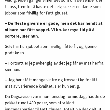
veldig. Noen ganger virker det som om de sender det
til oss, fremfor å kaste det selv, sukker en dame som
jobber som frivillig for Fattighuset.
– De fleste giverne er gode, men det har hendt at
vi bare har fått søppel. Vi bruker mye tid på å
sortere, sier hun.
Selv har hun jobbet som frivillig i åtte år, og kjenner
godt køen.
– Fortsatt er jeg avhengig av det jeg får av mat herfra,
sier hun.
– Jeg har stått mange vintre og frosset i kø for litt
mat av varierende kvalitet, sier hun ærlig.
Da Dagsavisen var innom onsdag formiddag, hadde de
pakket rundt 400 poser, som stor klart i
inngangspartiet til Fattighuset. Totalt ble det delt ut