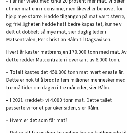
– I år har vi økt med cirka 20 prosent mer mat. Vi deler
ut mer mat enn noensinne, men likevel er behovet for
hjelp mye større. Hadde tilgangen på mat vært større,
og frivilligheten hadde hatt bedre kapasitet, kunne vi
delt ut dobbelt så mye mat, sier daglig leder i
Matsentralen, Per Christian Rålm til Dagsavisen.
Hvert år kaster matbransjen 170.000 tonn med mat. Av
dette redder Matcentralen i overkant av 6.000 tonn.
– Totalt kastes det 450.000 tonn mat hvert eneste år.
Dette er nok til å brødfø fem millioner mennesker med
tre måltider om dagen i tre måneder, sier Rålm.
– I 2021 «reddet» vi 4.000 tonn mat. Dette tallet
passerte vi for et par uker siden, sier Rålm.
– Hvem er det som får mat?
– Det er alt fra enslige, barnefamilier og lavtlønnede til