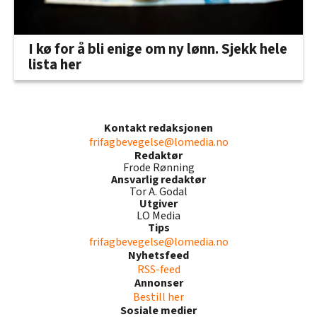
I kø for å bli enige om ny lønn. Sjekk hele
lista her
Kontakt redaksjonen
frifagbevegelse@lomedia.no
Redaktør
Frode Rønning
Ansvarlig redaktør
Tor A. Godal
Utgiver
LO Media
Tips
frifagbevegelse@lomedia.no
Nyhetsfeed
RSS-feed
Annonser
Bestill her
Sosiale medier