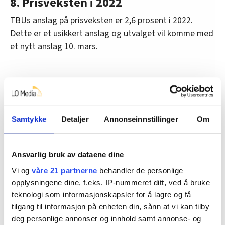
8. Prisveksten i 2022
TBUs anslag på prisveksten er 2,6 prosent i 2022.
Dette er et usikkert anslag og utvalget vil komme med
et nytt anslag 10. mars.
9. Kravet blir på minst 3 prosent
Flere LO-forbund har ytret krav om økt kjøpekraft i
2022. Det betyr at lønna i så fall må øke mer enn
Samtykke
Detaljer
Annonseinnstillinger
Om
prisene. I tillegg vil det komme krav om noe ekstra for
å kompensere for nedgangen i reallønna i fjor.
Ansvarlig bruk av dataene dine
For å være sikker på reallønnsøkning i år og ta igjen
Vi og
våre 21 partnerne
behandler de personlige
noe det tapte fra i fjor, må årets økonomiske ramme
opplysningene dine, f.eks. IP-nummeret ditt, ved å bruke
være på minst på 3 prosent.
teknologi som informasjonskapsler for å lagre og få
tilgang til informasjon på enheten din, sånn at vi kan tilby
deg personlige annonser og innhold samt annonse- og