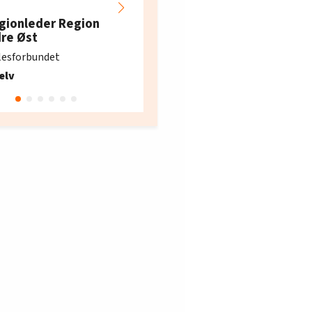
Hotell- og
restaurantarbeidern
gionleder Region
e i Oslo og Akershus
dre Øst
søker ny kontorlede
lesforbundet
Fellesforbundet avdeling
elv
10
Oslo