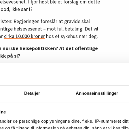
elsevesenet. I fjor høst ble et forslag om dette
good, ikke sant?
sten: Regjeringen foreslår at gravide skal
entlige helsevesenet – mot full betaling. Det vil
or
cirka 10.000 kroner
hos et sykehus nær deg.
n norske helsepolitikken? At det offentlige
kk på si?
 til å være denne: i stedet for å jobbe mot det
det todelte helsevesenet importeres inn til det
inste kontroll på denne todelingen.
Detaljer
Annonseinnstillinger
pt år siden. På ultralyd hos sykehuset forklarte
kke var noe jeg trengte å tenke på. Fordi jeg
 og fordi ultralyden viste at alt var normalt.
ine
 av svangerskapet viet jeg ikke én tanke til
ndler de personlige opplysningene dine, f.eks. IP-nummeret ditt
re og få tilgang til informasjon på enheten din, sånn at vi kan ti