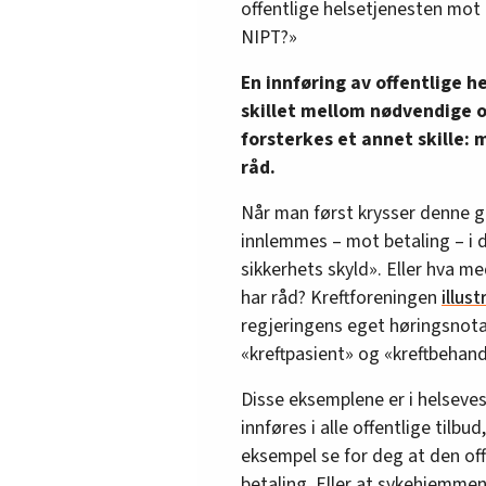
offentlige helsetjenesten mot 
NIPT?»
En innføring av offentlige h
skillet mellom nødvendige 
forsterkes et annet skille:
råd.
Når man først krysser denne g
innlemmes – mot betaling – i 
sikkerhets skyld». Eller hva m
har råd? Kreftforeningen
illus
regjeringens eget høringsnota
«kreftpasient» og «kreftbehand
Disse eksemplene er i helseve
innføres i alle offentlige tilb
eksempel se for deg at den offe
betaling. Eller at sykehjemmen