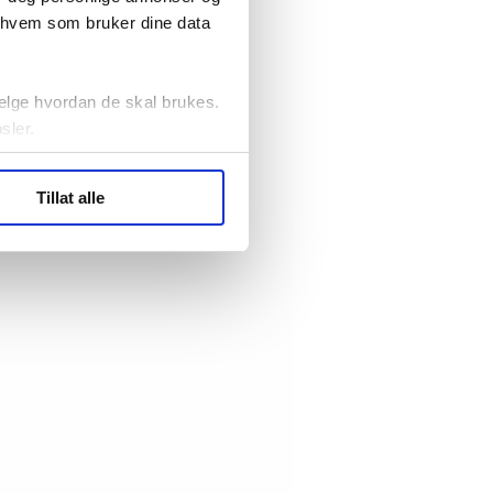
r hvem som bruker dine data
elge hvordan de skal brukes.
sler.
ler (cookies) for å lære
Tillat alle
ide statistikk.
artnere innenfor analyse og