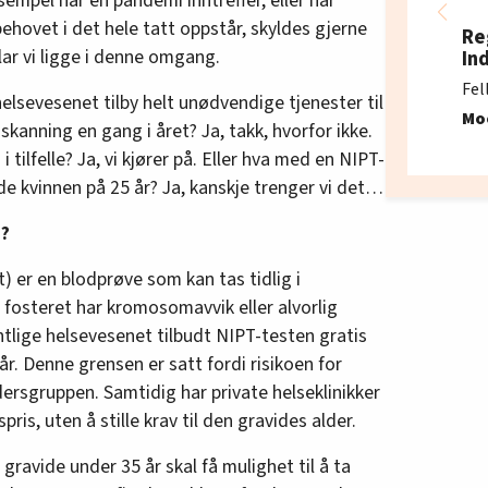
sempel når en pandemi inntreffer, eller når
behovet i det hele tatt oppstår, skyldes gjerne
Re
lar vi ligge i denne omgang.
In
Fel
helsevesenet tilby helt unødvendige tjenester til
Mo
kanning en gang i året? Ja, takk, hvorfor ikke.
i tilfelle? Ja, vi kjører på. Eller hva med en NIPT-
e kvinnen på 25 år? Ja, kanskje trenger vi det…
e?
) er en blodprøve som kan tas tidlig i
 fosteret har kromosomavvik eller alvorlig
tlige helsevesenet tilbudt NIPT-testen gratis
 år. Denne grensen er satt fordi risikoen for
ldersgruppen. Samtidig har private helseklinikker
ris, uten å stille krav til den gravides alder.
gravide under 35 år skal få mulighet til å ta