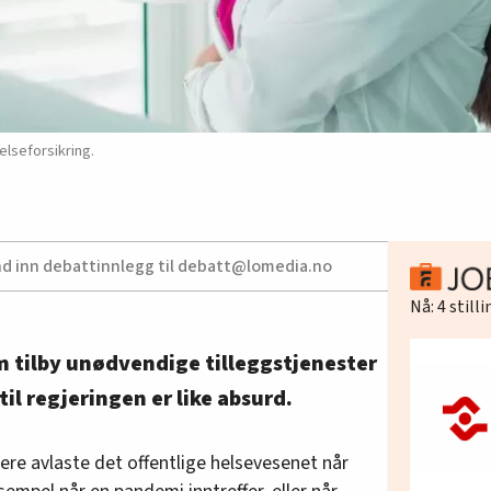
elseforsikring.
nd inn debattinnlegg til debatt@lomedia.no
Nå:
4
still
m tilby unødvendige tilleggstjenester
il regjeringen er like absurd.
dere avlaste det offentlige helsevesenet når