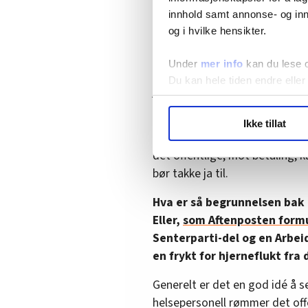
innhold samt annonse- og inn
Hva vil skje dersom regjeringe
og i hvilke hensikter.
framover bli møtt med denne i
kan vi tilby deg en NIPT-test 
Under
mer info
kan du lese 
førstegangsfødende er informa
Du kan hele tiden endre eller
jeg hadde klart å si nei til det
LO Medias publikasjoner frif
Hvorfor tilbys ikke gravide un
Ikke tillat
hvordan våre nettsider blir br
Fordi det ikke er medisinsk be
Vi deler bare informasjon o
det offentlige, mot betaling, 
annonsering. Disse er angitt
bør takke ja til.
Hva er så begrunnelsen bak 
Eller,
som Aftenposten formu
Senterparti-del og en Arbei
en frykt for hjerneflukt fra 
Generelt er det en god idé å s
helsepersonell rømmer det offen