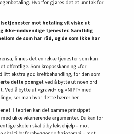
egenbetaling. Hvorfor gjøres det et unntak for
elsetjenester mot betaling vil viske ut
og ikke-nødvendige tjenester. Samtidig
 mellom de som har råd, og de som ikke har
rensa, finnes det en rekke tjenester som kan
det offentlige. Som kroppsskanning «for
ed litt ekstra god kreftbehandling, for den som
trerte dette poenget
ved å bytte ut noen ord i
t. Ved å bytte ut «gravid» og «NIPT» med
ling», ser man hvor dette bærer hen.
senet. I teorien kan det samme prinsippet
ud, med ulike vikarierende argumenter. Du kan for
ntlige skolen skal tilby leksehjelp – mot
e skal tilby forebyggende fysioterapi – mot