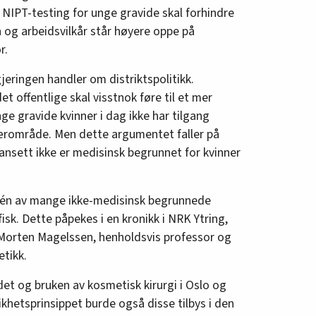
 NIPT-testing for unge gravide skal forhindre
n og arbeidsvilkår står høyere oppe på
r.
jeringen handler om distriktspolitikk.
et offentlige skal visstnok føre til et mer
ge gravide kvinner i dag ikke har tilgang
 nærområde. Men dette argumentet faller på
uansett ikke er medisinsk begrunnet for kvinner
 én av mange ikke-medisinsk begrunnede
isk. Dette påpekes i en kronikk i NRK Ytring,
Morten Magelssen, henholdsvis professor og
etikk.
udet og bruken av kosmetisk kirurgi i Oslo og
 likhetsprinsippet burde også disse tilbys i den