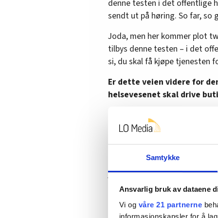
denne testen i det offentlige h
sendt ut på høring. So far, so 
Joda, men her kommer plot twi
tilbys denne testen – i det off
si, du skal få kjøpe tjenesten f
Er dette veien videre for de
helsevesenet skal drive buti
Logikken til regjeringen ser ut
todelte helsevesenet, så skal 
offentlige. Da har man i det m
Samtykke
Jeg gikk selv gravid for et kna
jordmoren meg at NIPT-testen i
var godt under grensa på 35 år,
Ansvarlig bruk av dataene d
Jeg forlot sykehuset, og resten
Vi og
våre 21 partnerne
beha
denne NIPT-testen.
informasjonskapsler for å lag