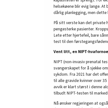
kapasiteten er sprengt. For ek
helsekøene blir evig lange. At 
dårlig planlegging, men dette 
På sitt verste kan det private 
pengesterke pasienter. Kroppss
Lete etter hjertefeil, bare sånn 
test til den førstegangsfødend
Vent litt, en NIPT-hvaforno
NIPT (non-invasiv prenatal test
svangerskapet for å sjekke om
sykdom. Fra 2021 har det offen
til alle gravide kvinner over 35
avvik er klart størst i denne a
tilbudt NIPT-testen til markedsp
Nå ønsker regjeringen at også 