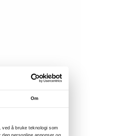
Om
, ved å bruke teknologi som
lby deg personlige annonser og