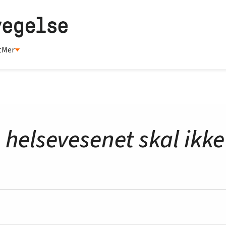
t
Mer
e helsevesenet skal ikke