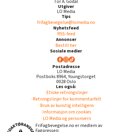
Tor A. Godal
Utgiver
LO Media
Tips
frifagbevegelse@lomedia.no
Nyhetsfeed
RSS-feed
Annonser
Bestill her
Sosiale medier
Postadresse
LO Media
Postboks 8964, Youngstorget
0028 Oslo
Les også:
· Etiske retningslinjer
· Retningslinjer for kommentarfelt
· Bruk av kunstig intelligens
· Informasjon om cookies
· LO Media og personvern
FriFagbevegelse.no er medlem av
Fagpressen: