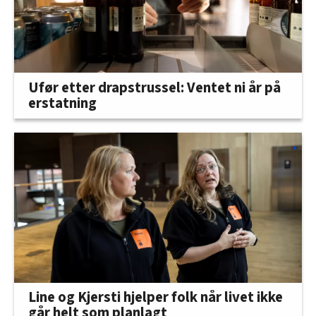
Ufør etter drapstrussel: Ventet ni år på
erstatning
Line og Kjersti hjelper folk når livet ikke
går helt som planlagt