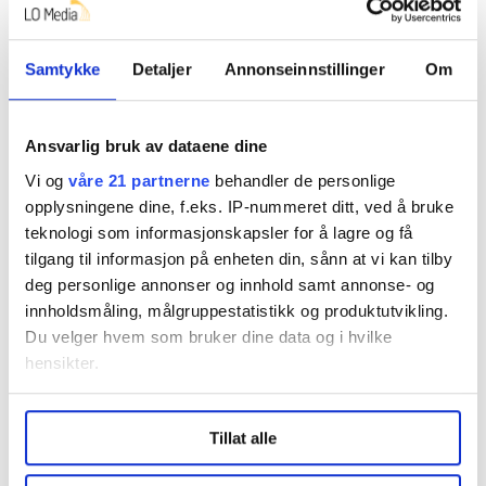
Ønsker du å si din mening?
Her finner du informasjon om debattinnlegg og
kronikker til FriFagbevegelse
Samtykke
Detaljer
Annonseinnstillinger
Om
Ansvarlig bruk av dataene dine
Debatt
Eldreomsorg
Vi og
våre 21 partnerne
behandler de personlige
opplysningene dine, f.eks. IP-nummeret ditt, ved å bruke
teknologi som informasjonskapsler for å lagre og få
tilgang til informasjon på enheten din, sånn at vi kan tilby
Del artikkel
deg personlige annonser og innhold samt annonse- og
innholdsmåling, målgruppestatistikk og produktutvikling.
Du velger hvem som bruker dine data og i hvilke
hensikter.
Nå:
5
stillingsannonser
Under
mer info
kan du lese om hvordan dine personlige
Tillat alle
data behandles og hvordan du kan velge hvordan de skal
brukes. Du kan hele tiden endre eller trekke tilbake ditt