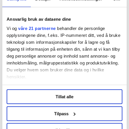
Ansvarlig bruk av dataene dine
Del artikkel
Vi og
våre 21 partnerne
behandler de personlige
opplysningene dine, f.eks. IP-nummeret ditt, ved å bruke
teknologi som informasjonskapsler for å lagre og få
tilgang til informasjon på enheten din, sånn at vi kan tilby
Nå:
5
stillingsannonser
deg personlige annonser og innhold samt annonse- og
innholdsmåling, målgruppestatistikk og produktutvikling.
Du velger hvem som bruker dine data og i hvilke
hensikter.
Under
mer info
kan du lese om hvordan dine personlige
Tillat alle
data behandles og hvordan du kan velge hvordan de skal
brukes. Du kan hele tiden endre eller trekke tilbake ditt
samtykke fra erklæringen om informasjonskapsler.
Tilpass
Regionleder Region Indre Øst
Fellesforbundet
LO Medias publikasjoner frifagbevegelse.no, hk-nytt.no