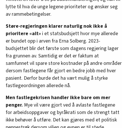
lytte til hva de unge legene prioriteter og ønsker seg
av rammebetingelser.
Støre-regjeringen klarer naturlig nok ikke å
prioritere «alt»
i et statsbudsjett hvor mye allerede
er bundet opp i arven fra Erna Solberg. 2023-
budsjettet blir det første som dagens regjering lager
fra grunnen av. Samtidig er det er faktum at
samfunnet vil spare store kostnader på andre områder
dersom fastlegene får gjort en bedre jobb med hver
pasient. Derfor burde det ha vært mulig å styrke
fastlegeordningen allerede nå.
Men fastlegekrisen handler ikke bare om mer
penger.
Mye vil være gjort ved å avlaste fastlegene
for arbeidsoppgaver og byråkrati som de strengt tatt
ikke behøver å utføre. Det kan gjøres med et politisk
pennestrøk dersom viljen og evnen er til stede.