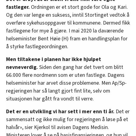
fastleger.
Ordningen er et stort gode for Ola og Kari.
Og den var lenge en suksess, inntil Stortinget vedtok å
overføre sykehusoppgaver til kommunene. Dermed fikk
fastlegene for mye å gjøre. I mai 2020 la daværende
helseminister Bent Høie (H) fram en handlingsplan for
å styrke fastlegeordningen.
Men tiltakene i planen har ikke hjulpet
nevneverdig.
Siden den gang har det tvert om blitt
66.000 flere nordmenn som er uten fastlege. Dagens
helseminister har arvet disse problemene. Men Ap/Sp-
regjeringen har så langt gjort fint lite, selv om
situasjonen har gått fra vondt til verre.
Det er en utvikling vi har sett i mer enn ti år.
Det er
sammensatt og ikke mulig for regjeringen å løse på et
halvår», sier Kjerkol til avisen Dagens Medisin.
Ministeren lover å se på basisfinansieringen, og hun vil