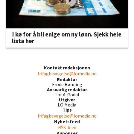
I kø for å bli enige om ny lønn. Sjekk hele
lista her
Kontakt redaksjonen
frifagbevegelse@lomedia.no
Redaktør
Frode Rønning
Ansvarlig redaktør
Tor A. Godal
Utgiver
LO Media
Tips
frifagbevegelse@lomedia.no
Nyhetsfeed
RSS-feed
Annonser