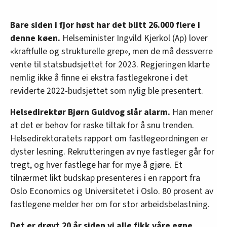
Bare siden i fjor høst har det blitt 26.000 flere i
denne køen.
Helseminister Ingvild Kjerkol (Ap) lover
«kraftfulle og strukturelle grep», men de må dessverre
vente til statsbudsjettet for 2023. Regjeringen klarte
nemlig ikke å finne ei ekstra fastlegekrone i det
reviderte 2022-budsjettet som nylig ble presentert.
Helsedirektør Bjørn Guldvog slår alarm.
Han mener
at det er behov for raske tiltak for å snu trenden.
Helsedirektoratets rapport om fastlegeordningen er
dyster lesning. Rekrutteringen av nye fastleger går for
tregt, og hver fastlege har for mye å gjøre. Et
tilnærmet likt budskap presenteres i en rapport fra
Oslo Economics og Universitetet i Oslo. 80 prosent av
fastlegene melder her om for stor arbeidsbelastning.
Det er drøyt 20 år siden vi alle fikk våre egne