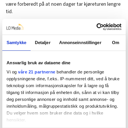
være forberedt på at noen dager tar kjøreturen lengre
tid.
Mildere klima gir mer intense snøfall og regnbyger,
med store lokale variasjoner. Det krever at du som
sjåfør er skjerpet.
Samtykke
Detaljer
Annonseinnstillinger
Om
Vær tålmodig
Ansvarlig bruk av dataene dine
Trafikksikkerhet og framkommelighet er et felles
Vi og
våre 21 partnerne
behandler de personlige
ansvar. Vi i Statens vegvesen skal sørge for at
opplysningene dine, f.eks. IP-nummeret ditt, ved å bruke
riksveiene og gang- og sykkelveiene er brøytet, strødd
teknologi som informasjonskapsler for å lagre og få
tilgang til informasjon på enheten din, sånn at vi kan tilby
og saltet slik at du kommer deg trygt fram.
deg personlige annonser og innhold samt annonse- og
Du har som sjåfør ansvar for å vise hensyn, tilpasse
innholdsmåling, målgruppestatistikk og produktutvikling.
farten etter forholdene, holde forsvarlig avstand og
Du velger hvem som bruker dine data og i hvilke
ikke minst at tilstand til bil og dekk alltid er god. Vi må
hensikter.