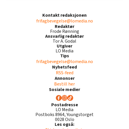
Kontakt redaksjonen
frifagbevegelse@lomedia.no
Redaktør
Frode Rønning
Ansvarlig redaktør
Tor A. Godal
Utgiver
LO Media
Tips
frifagbevegelse@lomedia.no
Nyhetsfeed
RSS-feed
Annonser
Bestill her
Sosiale medier
Postadresse
LO Media
Postboks 8964, Youngstorget
0028 Oslo
Les også: