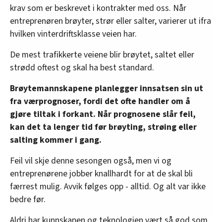
krav som er beskrevet i kontrakter med oss. Når
entreprenøren brøyter, strør eller salter, varierer ut ifra
hvilken vinterdriftsklasse veien har.
De mest trafikkerte veiene blir brøytet, saltet eller
strødd oftest og skal ha best standard.
Brøytemannskapene planlegger innsatsen sin ut
fra værprognoser, fordi det ofte handler om å
gjøre tiltak i forkant. Når prognosene slår feil,
kan det ta lenger tid før brøyting, strøing eller
salting kommer i gang.
Feil vil skje denne sesongen også, men vi og
entreprenørene jobber knallhardt for at de skal bli
færrest mulig. Avvik følges opp - alltid. Og alt var ikke
bedre før.
Aldri har kunnskapen og teknologien vært så god som