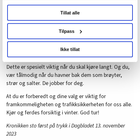
alle bidra, også du. Om vinteren er det vinter – det blir
Under
mer info
kan du lese om hvordan dine personlige
aldri som å kjøre om sommeren.
Tillat alle
data behandles og hvordan du kan velge hvordan de skal
Sjekk værvarsel og trafikkmeldinger før du drar.
brukes. Du kan hele tiden endre eller trekke tilbake ditt
Oppdatert trafikkinformasjon får du på
samtykke fra erklæringen om informasjonskapsler.
Tilpass
vegvesen.no/trafikk eller i appen Vegvesen trafikk. Der
LO Medias publikasjoner frifagbevegelse.no, hk-nytt.no
finnes det også en rekke webkameraer som kan gi en
Ikke tillat
og fontene.no bruker informasjonskapsler (cookies) for å
pekepinn på hvilket føre du kan forvente deg.
lære hvordan våre nettsider blir brukt slik at vi tilby
Dette er spesielt viktig når du skal kjøre langt. Og du,
relevant innhold, tilpassede annonser og utarbeide
statistikk.
vær tålmodig når du havner bak dem som brøyter,
Vi deler bare informasjon om hvordan du bruker
strør og salter. De jobber for deg.
nettstedet med LO Medias egne samarbeidspartnere
At du er forberedt og dine valg er viktig for
innenfor analyse og annonsering. Disse er angitt i
framkommeligheten og trafikksikkerheten for oss alle.
oversikten lengre ned på denne siden.
Kjør og ferdes forsiktig i vinter. God tur!
Kronikken sto først på trykk i Dagbladet 13. november
2023