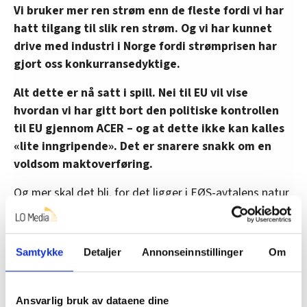
Vi bruker mer ren strøm enn de fleste fordi vi har
hatt tilgang til slik ren strøm. Og vi har kunnet
drive med industri i Norge fordi strømprisen har
gjort oss konkurransedyktige.
Alt dette er nå satt i spill. Nei til EU vil vise
hvordan vi har gitt bort den politiske kontrollen
til EU gjennom ACER – og at dette ikke kan kalles
«lite inngripende». Det er snarere snakk om en
voldsom maktoverføring.
Og mer skal det bli, for det ligger i EØS-avtalens natur
og intensjon at vi skal innføre nye regler og
forordninger, argumenterer Nei til EU.
Samtykke
Detaljer
Annonseinnstillinger
Om
Det er fortsatt lenge igjen, og allerede første dag i
retten var det nok av juridiske spissfindigheter som
gikk over hodet på denne menigmannen. Men det er
Ansvarlig bruk av dataene dine