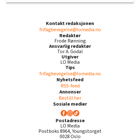
Kontakt redaksjonen
frifagbevegelse@lomedia.no
Redaktør
Frode Rønning
Ansvarlig redaktør
Tor A. Godal
Utgiver
LO Media
Tips
frifagbevegelse@lomedia.no
Nyhetsfeed
RSS-feed
Annonser
Bestill her
Sosiale medier
Postadresse
LO Media
Postboks 8964, Youngstorget
0028 Oslo