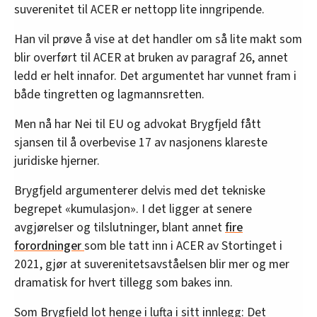
suverenitet til ACER er nettopp lite inngripende.
Han vil prøve å vise at det handler om så lite makt som
blir overført til ACER at bruken av paragraf 26, annet
ledd er helt innafor. Det argumentet har vunnet fram i
både tingretten og lagmannsretten.
Men nå har Nei til EU og advokat Brygfjeld fått
sjansen til å overbevise 17 av nasjonens klareste
juridiske hjerner.
Brygfjeld argumenterer delvis med det tekniske
begrepet «kumulasjon». I det ligger at senere
avgjørelser og tilslutninger, blant annet
fire
forordninger
som ble tatt inn i ACER av Stortinget i
2021, gjør at suverenitetsavståelsen blir mer og mer
dramatisk for hvert tillegg som bakes inn.
Som Brygfjeld lot henge i lufta i sitt innlegg: Det