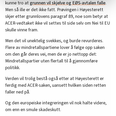
statistikk.
kunne tro at
grunnen vil skjelve og EØS-avtalen falle
.
Vi deler bare informasjon om hvordan du bruker
Men så ille er det ikke fatt. Prøvingen i Høyesterett
nettstedet med LO Medias egne samarbeidspartnere
skjer etter grunnlovens paragraf 89, noe som betyr at
innenfor analyse og annonsering. Disse er angitt i
ACER-vedtaket ikke vil settes til side selv om Nei til EU
oversikten lengre ned på denne siden.
skulle vinne fram.
Men det vil unektelig svekkes, og burde revurderes.
Flere av mindretallspartiene lover å følge opp saken
om den går deres vei, men de er jo nettopp det:
Mindretallspartier uten flertall til å gjennomføre
politikk.
Verden vil trolig bestå også etter at Høyesterett er
ferdig med ACER-saken, uansett hvilken siden retten
faller ned på.
Og den europeiske integreringen vil nok halte videre,
om enn en smule skadeskutt.