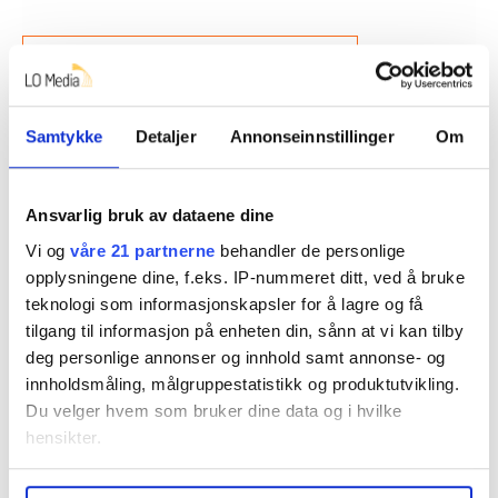
Denne artikkelen er
over tre år gammel
.
Ønsker du å si din mening?
Samtykke
Detaljer
Annonseinnstillinger
Om
Her finner du informasjon om debattinnlegg og
kronikker til FriFagbevegelse
Ansvarlig bruk av dataene dine
Vi og
våre 21 partnerne
behandler de personlige
opplysningene dine, f.eks. IP-nummeret ditt, ved å bruke
Debatt
utenlandske arbeidere
teknologi som informasjonskapsler for å lagre og få
tilgang til informasjon på enheten din, sånn at vi kan tilby
deg personlige annonser og innhold samt annonse- og
innholdsmåling, målgruppestatistikk og produktutvikling.
Del artikkel
Du velger hvem som bruker dine data og i hvilke
hensikter.
Under
mer info
kan du lese om hvordan dine personlige