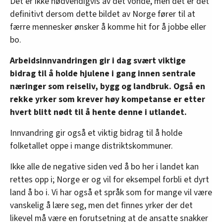
Det er ikke nødvendigvis av det vonde, men det er det
definitivt dersom dette bildet av Norge fører til at
færre mennesker ønsker å komme hit for å jobbe eller
bo.
Arbeidsinnvandringen gir i dag svært viktige
bidrag til å holde hjulene i gang innen sentrale
næringer som reiseliv, bygg og landbruk. Også en
rekke yrker som krever høy kompetanse er etter
hvert blitt nødt til å hente denne i utlandet.
Innvandring gir også et viktig bidrag til å holde
folketallet oppe i mange distriktskommuner.
Ikke alle de negative siden ved å bo her i landet kan
rettes opp i; Norge er og vil for eksempel forbli et dyrt
land å bo i. Vi har også et språk som for mange vil være
vanskelig å lære seg, men det finnes yrker der det
likevel må være en forutsetning at de ansatte snakker