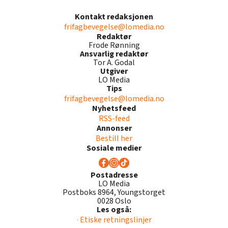
Kontakt redaksjonen
frifagbevegelse@lomedia.no
Redaktør
Frode Rønning
Ansvarlig redaktør
Tor A. Godal
Utgiver
LO Media
Tips
frifagbevegelse@lomedia.no
Nyhetsfeed
RSS-feed
Annonser
Bestill her
Sosiale medier
Postadresse
LO Media
Postboks 8964, Youngstorget
0028 Oslo
Les også:
· Etiske retningslinjer