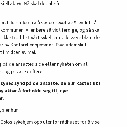
iell aktør. Nå skal det altså
mstille driften fra å være drevet av Stendi til å
kommunen. Vi er bare så vidt ferdige, og så skal
e ikke trodd at vårt sykehjem ville være blant de
der av Kantarellenhjemmet, Ewa Adamski til
t i midten av mai.
seg på de ansattes side etter nyheten om at
 og private driftere.
g synes synd på de ansatte. De blir kastet ut i
y aktør å forholde seg til, nye
r.
 sier hun.
 Oslos sykehjem opp utenfor rådhuset for å vise