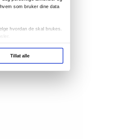
r hvem som bruker dine data
elge hvordan de skal brukes.
sler.
ler (cookies) for å lære
Tillat alle
ide statistikk.
artnere innenfor analyse og