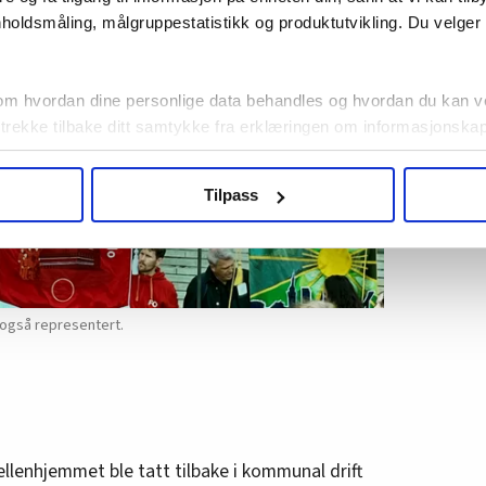
holdsmåling, målgruppestatistikk og produktutvikling. Du velge
om hvordan dine personlige data behandles og hvordan du kan v
 trekke tilbake ditt samtykke fra erklæringen om informasjonskap
agbevegelse.no, hk-nytt.no og fontene.no bruker informasjonskaps
Tilpass
ukt slik at vi tilby relevant innhold, tilpassede annonser og utarbe
m hvordan du bruker nettstedet med LO Medias egne samarbeidsp
 i oversikten lengre ned på denne siden.
også representert.
ellenhjemmet ble tatt tilbake i kommunal drift