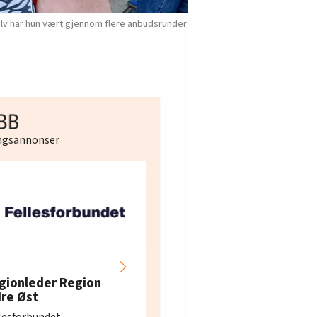
lv har hun vært gjennom flere anbudsrunder
ingsannonser
Hotell- og
restaurantarbeidern
gionleder Region
e i Oslo og Akershus
dre Øst
søker ny kontorlede
lesforbundet