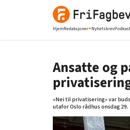
Hjem
Redaksjoner
Nyhetsbrev
Podkas
Ansatte og 
privatiserin
«Nei til privatisering» var bu
utafor Oslo rådhus onsdag 29. 