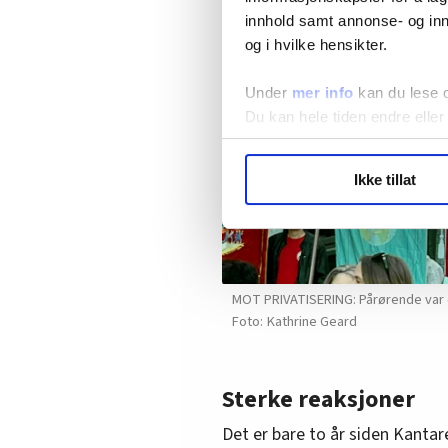
innhold samt annonse- og inn
og i hvilke hensikter.
Under
mer info
kan du lese 
Du kan hele tiden endre eller
LO Medias publikasjoner frif
Ikke tillat
hvordan våre nettsider blir br
Vi deler bare informasjon o
annonsering. Disse er angitt
MOT PRIVATISERING: Pårørende var 
Kathrine Geard
Sterke reaksjoner
Det er bare to år siden Kantar