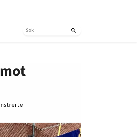
 mot
onstrerte