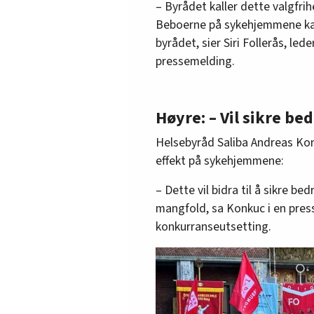
– Byrådet kaller dette valgfri
Beboerne på sykehjemmene kan
byrådet, sier Siri Follerås, le
pressemelding.
Høyre: – Vil sikre be
Helsebyråd Saliba Andreas Konk
effekt på sykehjemmene:
– Dette vil bidra til å sikre be
mangfold, sa Konkuc i en pre
konkurranseutsetting.