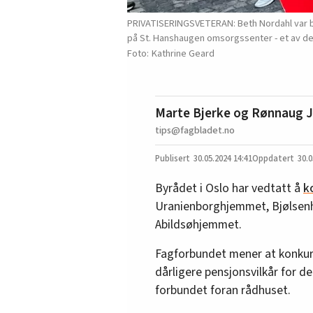
PRIVATISERINGSVETERAN: Beth Nordahl var b
på St. Hanshaugen omsorgssenter - et av de
Kathrine Geard
Marte Bjerke og Rønnaug J
tips@fagbladet.no
30.05.2024
14:41
30.0
Byrådet i Oslo har vedtatt å
k
Uranienborghjemmet, Bjølsen
Abildsøhjemmet.
Fagforbundet mener at konkurr
dårligere pensjonsvilkår for 
forbundet foran rådhuset.