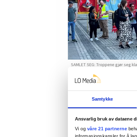
SAMLET SEG: Troppene gjør seg kla
Fagforbundet Pleie og Omsorg Oslo
Kathrine Geard
Samtykke
Ansvarlig bruk av dataene d
Vi og
våre 21 partnerne
beha
informasjonskapsler for å lag