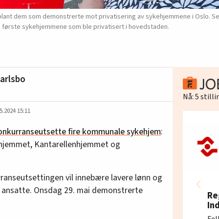
lant dem som demonstrerte mot privatisering av sykehjemmene i Oslo. Se
 første sykehjemmene som ble privatisert i hovedstaden.
arlsbo
Nå:
5
still
5.2024 15:11
onkurranseutsette fire kommunale sykehjem
:
hjemmet, Kantarellenhjemmet og
anseutsettingen vil innebære lavere lønn og
de ansatte. Onsdag 29. mai demonstrerte
Re
In
Fel