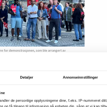
re for demonstrasjonen, som ble arrangert av
 og Fagforbundet Oslo.
Detaljer
Annonseinnstillinger
ine
ndler de personlige opplysningene dine, f.eks. IP-nummeret ditt
re og få tilgang til informasjon på enheten din, sånn at vi kan ti