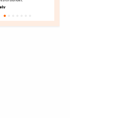
Fellesforbundet avdeling
elv
10
Oslo