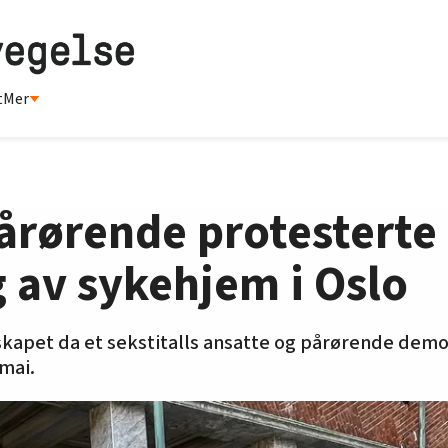
t
Mer
pårørende protesterte
g av sykehjem i Oslo
dskapet da et sekstitalls ansatte og pårørende dem
mai.