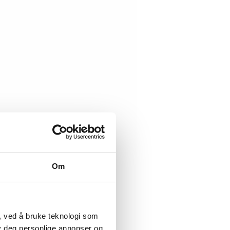
Om
, ved å bruke teknologi som
lby deg personlige annonser og