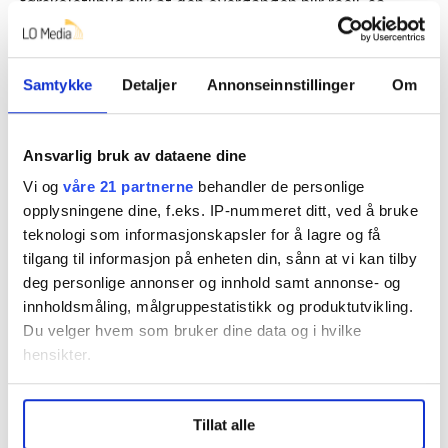
førskoletilbud slik at den overgangen blir reell, sa
Hågensen.
Hun konstaterte at intensjonen i seksårsreformen
Samtykke
Detaljer
Annonseinnstillinger
Om
var at det første skoleåret skulle være lekbasert.
– Intensjonen har vært der helt siden 1997 og vi har
Ansvarlig bruk av dataene dine
fortsatt ikke lyktes.
Vi og
våre 21 partnerne
behandler de personlige
opplysningene dine, f.eks. IP-nummeret ditt, ved å bruke
Denne artikkelen er
over ett år gammel
.
teknologi som informasjonskapsler for å lagre og få
tilgang til informasjon på enheten din, sånn at vi kan tilby
deg personlige annonser og innhold samt annonse- og
innholdsmåling, målgruppestatistikk og produktutvikling.
barnehage
Skolenes landsforbund
Du velger hvem som bruker dine data og i hvilke
hensikter.
Under
mer info
kan du lese om hvordan dine personlige
Tillat alle
data behandles og hvordan du kan velge hvordan de skal