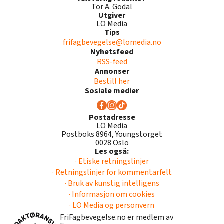
Tor A. Godal
Utgiver
LO Media
Tips
frifagbevegelse@lomedia.no
Nyhetsfeed
RSS-feed
Annonser
Bestill her
Sosiale medier
Postadresse
LO Media
Postboks 8964, Youngstorget
0028 Oslo
Les også:
· Etiske retningslinjer
· Retningslinjer for kommentarfelt
· Bruk av kunstig intelligens
· Informasjon om cookies
· LO Media og personvern
FriFagbevegelse.no er medlem av