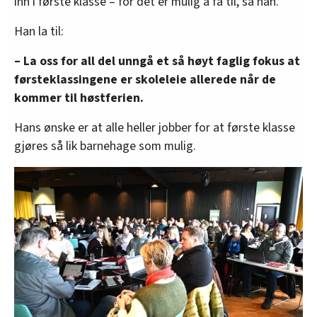
inn i første klasse – for det er mulig å få til, sa han.
Han la til:
– La oss for all del unngå et så høyt faglig fokus at
førsteklassingene er skoleleie allerede når de
kommer til høstferien.
Hans ønske er at alle heller jobber for at første klasse
gjøres så lik barnehage som mulig.