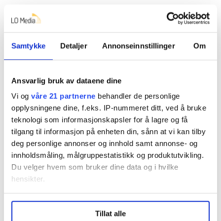
Samtykke
Detaljer
Annonseinnstillinger
Om
Ansvarlig bruk av dataene dine
Vi og
våre 21 partnerne
behandler de personlige
opplysningene dine, f.eks. IP-nummeret ditt, ved å bruke
teknologi som informasjonskapsler for å lagre og få
KI tar jobben fra unge: – Utviklingen går
tilgang til informasjon på enheten din, sånn at vi kan tilby
ekstremt fort
deg personlige annonser og innhold samt annonse- og
innholdsmåling, målgruppestatistikk og produktutvikling.
Du velger hvem som bruker dine data og i hvilke
hensikter.
Under
mer info
kan du lese om hvordan dine personlige
Tillat alle
data behandles og hvordan du kan velge hvordan de skal