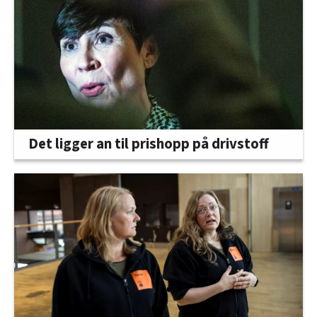
Det ligger an til prishopp på drivstoff