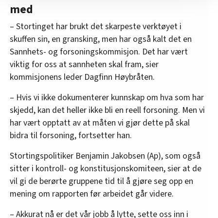
med
nettstedet med LO Medias egne samarbeidspartnere
innenfor analyse og annonsering. Disse er angitt i
– Stortinget har brukt det skarpeste verktøyet i
oversikten lengre ned på denne siden.
skuffen sin, en gransking, men har også kalt det en
Sannhets- og forsoningskommisjon. Det har vært
viktig for oss at sannheten skal fram, sier
kommisjonens leder Dagfinn Høybråten.
– Hvis vi ikke dokumenterer kunnskap om hva som har
skjedd, kan det heller ikke bli en reell forsoning. Men vi
har vært opptatt av at måten vi gjør dette på skal
bidra til forsoning, fortsetter han.
Stortingspolitiker Benjamin Jakobsen (Ap), som også
sitter i kontroll- og konstitusjonskomiteen, sier at de
vil gi de berørte gruppene tid til å gjøre seg opp en
mening om rapporten før arbeidet går videre.
– Akkurat nå er det vår jobb å lytte, sette oss inn i