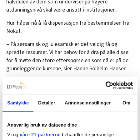
halvdelen av dem som underviser på høyere
utdanningsnivå skal være ansatt i institusjonen.
Hun håper nå å få dispensasjon fra bestemmelsen fra
Nokut.
– På sørsamisk og lulesamisk er det veldig få og
spredte ressurser. Vi har behov for å dra på alle disse
for å møte den store etterspørselen som nå er på de
grunnleggende kursene, sier Hanne Solheim Hansen.
Både Nord universitet og Norges arktiske universitet,
UiT, samarbeider nært med Samisk høyskole i
Kautokeino.
Samtykke
Detaljer
Annonseinnstillinger
Om
Etterlyser læremidler
Ansvarlig bruk av dataene dine
– Her er det mange ulike perspektiver. Det er de som
Vi og
våre 21 partnerne
behandler de personlige