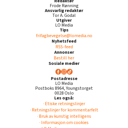
Redaktør
Frode Rønning
Ansvarlig redaktør
Tor A. Godal
Utgiver
LO Media
Tips
frifagbevegelse@lomedia.no
Nyhetsfeed
RSS-feed
Annonser
Bestill her
Sosiale medier
Postadresse
LO Media
Postboks 8964, Youngstorget
0028 Oslo
Les også:
· Etiske retningslinjer
· Retningslinjer for kommentarfelt
· Bruk av kunstig intelligens
· Informasjon om cookies