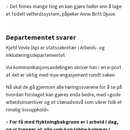
– Det finnes mange ting en kan gjøre heller enn å lage
oversikten lengre ned på denne siden.
et todelt velferdssystem, påpeker Anne Britt Djuve.
Departementet svarer
Kjetil Vevle (Ap) er statssekretær i Arbeids- og
inkluderingsdepartementet.
Via kommunikasjonsavdelingen skriver han i en e-post
at det er viktig med mye engasjement rundt saken.
Nå skal de gå gjennom alle høringssvarene for å se på
hvordan forslaget kan gjøres enda bedre, med «gode
arbeidsinsentiver og et stønadsnivå som sikrer folk et
rimelig livsopphold».
– For få med flyktningbakgrunn er i arbeid i dag,
og vi trenger at alle som kan jobbe kommer i