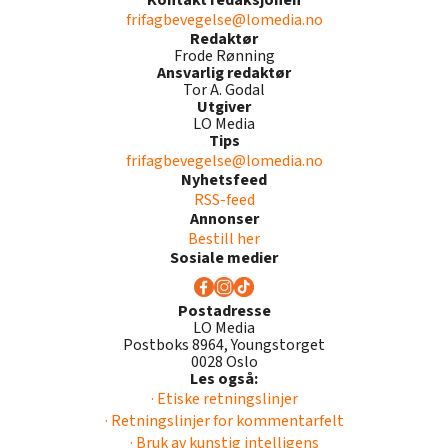
frifagbevegelse@lomedia.no
Redaktør
Frode Rønning
Ansvarlig redaktør
Tor A. Godal
Utgiver
LO Media
Tips
frifagbevegelse@lomedia.no
Nyhetsfeed
RSS-feed
Annonser
Bestill her
Sosiale medier
Postadresse
LO Media
Postboks 8964, Youngstorget
0028 Oslo
Les også:
· Etiske retningslinjer
· Retningslinjer for kommentarfelt
· Bruk av kunstig intelligens