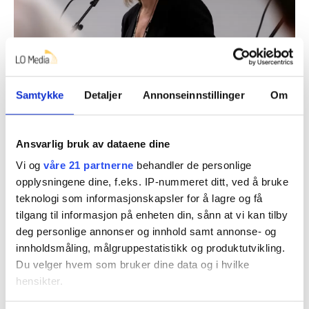
Samtykke
Detaljer
Annonseinnstillinger
Om
SKROTE: Anne Britt Djuve ved OsloMet mener forslaget bør
skrotes.
Hanna Skotheim
Ansvarlig bruk av dataene dine
Vi og
våre 21 partnerne
behandler de personlige
opplysningene dine, f.eks. IP-nummeret ditt, ved å bruke
– Utdanning er ekstremt effektivt
teknologi som informasjonskapsler for å lagre og få
tilgang til informasjon på enheten din, sånn at vi kan tilby
Anne Britt Djuve leder Institutt for sosialfag ved
deg personlige annonser og innhold samt annonse- og
OsloMet. Hun mener forslaget bør skrotes.
innholdsmåling, målgruppestatistikk og produktutvikling.
– Vi er opptatt av at vi skal best mulig
Du velger hvem som bruker dine data og i hvilke
hensikter.
integreringspolitikk, men det betyr ikke at vi trenger å
legge til sides måten vi har jobbet på fram til nå. Vi er