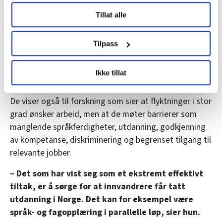
Hvis du gir oss lov, vil vi også gjerne:
et av landene i Europa med høyest sysselsetting blant
Tillat alle
Innhente informasjon om den geografiske
flyktninger og innvandrere, påpeker hun.
beliggenheten din, som kan være nøyaktig innenfor
De advarer mot at flyktninger kan bli rekruttert
flere meter
Tilpass
til de useriøse delene av arbeidslivet, noe som
Identifisere enheten din ved å aktivt skanne den
for bestemte karakteristikker (fingeravtrykk)
igjen kan føre til større forskjeller i norsk
Ikke tillat
arbeidsliv.
Under
mer info
kan du lese om hvordan dine personlige
data behandles og hvordan du kan velge hvordan de skal
De viser også til forskning som sier at flyktninger i stor
brukes. Du kan hele tiden endre eller trekke tilbake ditt
grad ønsker arbeid, men at de møter barrierer som
samtykke fra erklæringen om informasjonskapsler.
manglende språkferdigheter, utdanning, godkjenning
av kompetanse, diskriminering og begrenset tilgang til
LO Medias publikasjoner frifagbevegelse.no, hk-nytt.no
og fontene.no bruker informasjonskapsler (cookies) for å
relevante jobber.
lære hvordan våre nettsider blir brukt slik at vi tilby
– Det som har vist seg som et ekstremt effektivt
relevant innhold, tilpassede annonser og utarbeide
tiltak, er å sørge for at innvandrere får tatt
statistikk.
utdanning i Norge. Det kan for eksempel være
Vi deler bare informasjon om hvordan du bruker
nettstedet med LO Medias egne samarbeidspartnere
språk- og fagopplæring i parallelle løp, sier hun.
innenfor analyse og annonsering. Disse er angitt i