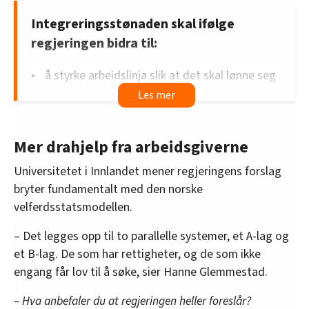
Integreringsstønaden skal ifølge
regjeringen bidra til:
å styrke arbeidslinja slik at det skal lønne seg
å jobbe.
å sikre et rimelig livsopphold i perioden de
ikke er selvforsørget.
Mer drahjelp fra arbeidsgiverne
et enklere og mer oversiktlig system, med kun
ett regelverk å forholde seg til.
Universitetet i Innlandet mener regjeringens forslag
bryter fundamentalt med den norske
å regulere forhold som kan påvirke flyktninger
velferdsstatsmodellen.
og migranters vurdering av å velge å reise til
Norge.
– Det legges opp til to parallelle systemer, et A-lag og
et B-lag. De som har rettigheter, og de som ikke
engang får lov til å søke, sier Hanne Glemmestad.
– Hva anbefaler du at regjeringen heller foreslår?