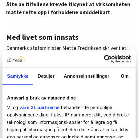
åtte av tilfellene krevde tilsynet at virksomheten
måtte rette opp i forholdene umiddelbart.
Med livet som innsats
Danmarks statsminister Mette Fredriksen skriver i et
Facebook-innlegg at ulykken er «dypt, dypt tragisk».
Hun trekker fram at de døde og berørte er
Samtykke
Detaljer
Annonseinnstillinger
Om
utenlandske statsborgere, og at utenlandsk
arbeidskraft dessverre er overrepresentert i
statistikken «når det kommer til arbeidsrelaterte
Ansvarlig bruk av dataene dine
dødsulykker – særlig i byggebransjen». Når folk går på
Vi og
våre 21 partnerne
behandler de personlige
arbeid kan det ikke være med livet som innsats, skriver
opplysningene dine, f.eks. IP-nummeret ditt, ved å bruke
hun.
teknologi som informasjonskapsler for å lagre og få
Fredriksen viser til at arbeidsminister Ane-Halsboe-
tilgang til informasjon på enheten din, sånn at vi kan tilby
deg personlige annonser og innhold samt annonse- og