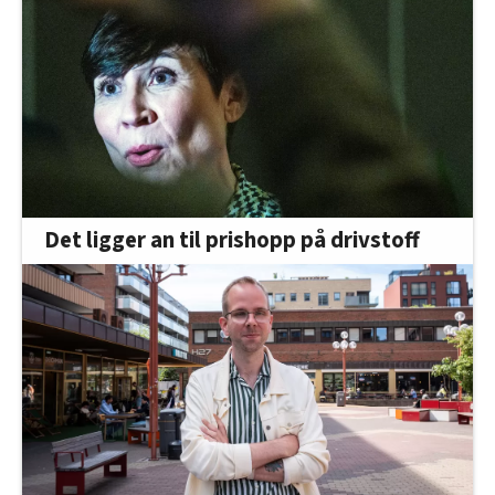
Det ligger an til prishopp på drivstoff