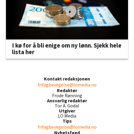
I kø for å bli enige om ny lønn. Sjekk hele
lista her
Kontakt redaksjonen
frifagbevegelse@lomedia.no
Redaktør
Frode Rønning
Ansvarlig redaktør
Tor A. Godal
Utgiver
LO Media
Tips
frifagbevegelse@lomedia.no
Nyhetsfeed