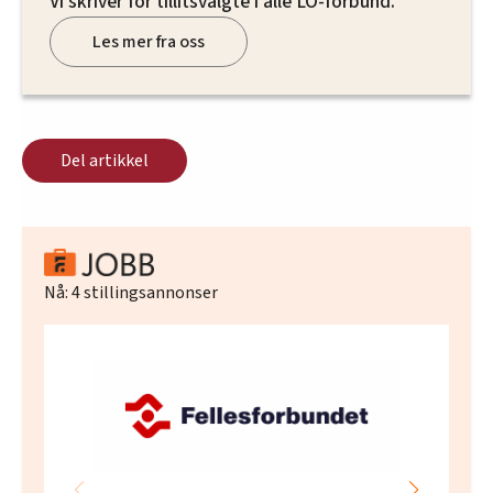
Vi skriver for tillitsvalgte i alle LO-forbund.
Les mer fra oss
Del artikkel
Nå:
4
stillingsannonser