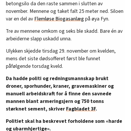
betongsilo da den raste sammen i slutten av
november. Mennene og taket falt 25 meter ned. Siloen
var en del av
Flemløse Biogasanlæg
på øya Fyn.
Tre av mennene omkom og seks ble skadd. Bare én av
arbeiderne slapp uskadd unna.
Ulykken skjedde tirsdag 29. november om kvelden,
mens det siste dødsofferet først ble funnet
påfølgende torsdag kveld.
Da hadde politi og redningsmannskap brukt
droner, sporhunder, kraner, gravemaskiner og
manuell arbeidskraft for å finne den savnede
mannen blant armeringsjern og 750 tonns
størknet sement, skriver
Fagbladet 3F
.
Politiet skal ha beskrevet forholdene som «harde
og ubarmhjertige».