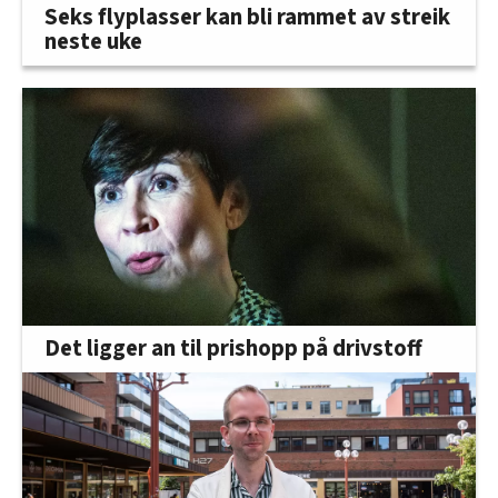
Seks flyplasser kan bli rammet av streik
neste uke
Det ligger an til prishopp på drivstoff