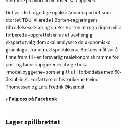
nærmere på hvordan vi driver, sa Cappelen.
Det var de borgerlige og ikke Arbeiderpartiet som
startet TBU. Allerede i Borten-regjeringens
tiltredelseserklæring sa Per Borten at regjeringen ville
forberede «opprettelsen av et uavhengig
ekspertutvalg dom skal analysere de økonomiske
grunnlaget for inntektspolitikken». Bortens mål var å
finne fram til «en forsvarlig realøkonomisk ramme for
pris- og lønnsoppgjørene», ifølge boka
«modellbyggerne» som er gitt ut i forbindelse med 50-
årsjubileet. Forfattere er historikerne Eivind
Thomassen og Lars Fredrik Øksendal.
• Følg oss på
Facebook
Lager spillbrettet