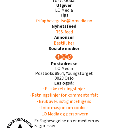
Tor A. Godal
Utgiver
LO Media
Tips
frifagbevegelse@lomedia.no
Nyhetsfeed
RSS-feed
Annonser
Bestill her
Sosiale medier
Postadresse
LO Media
Postboks 8964, Youngstorget
0028 Oslo
Les også:
· Etiske retningslinjer
· Retningslinjer for kommentarfelt
· Bruk av kunstig intelligens
· Informasjon om cookies
· LO Media og personvern
FriFagbevegelse.no er medlem av
Fagpressen: