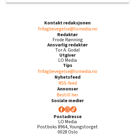
Kontakt redaksjonen
frifagbevegelse@lomedia.no
Redaktør
Frode Rønning
Ansvarlig redaktør
Tor A. Godal
Utgiver
LO Media
Tips
frifagbevegelse@lomedia.no
Nyhetsfeed
RSS-feed
Annonser
Bestill her
Sosiale medier
Postadresse
LO Media
Postboks 8964, Youngstorget
0028 Oslo