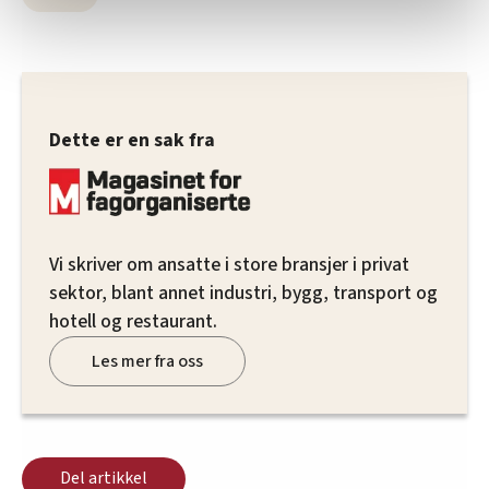
statistikk.
Vi deler bare informasjon om hvordan du bruker
nettstedet med LO Medias egne samarbeidspartnere
innenfor analyse og annonsering. Disse er angitt i
oversikten lengre ned på denne siden.
Dette er en sak fra
Vi skriver om ansatte i store bransjer i privat
sektor, blant annet industri, bygg, transport og
hotell og restaurant.
Les mer fra oss
Del artikkel