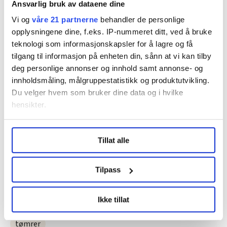
Ansvarlig bruk av dataene dine
– Det er mange hus fra syttitallet her, og etterkrigshus
Vi og
våre 21 partnerne
behandler de personlige
bygget av flyplassplank som tyskerne etterlot seg. Så
opplysningene dine, f.eks. IP-nummeret ditt, ved å bruke
det er rett og slett mange hus som trenger litt
teknologi som informasjonskapsler for å lagre og få
kjærlighet, sier klubblederen.
tilgang til informasjon på enheten din, sånn at vi kan tilby
deg personlige annonser og innhold samt annonse- og
Hver dag er han ute og snekrer, og trivselen på jobb er
innholdsmåling, målgruppestatistikk og produktutvikling.
stor.
Du velger hvem som bruker dine data og i hvilke
– Jeg liker mangfoldet, Det er mye tullprat og
hensikter.
aldri en kjedelig dag.
Under
mer info
kan du lese om hvordan dine personlige
Tillat alle
data behandles og hvordan du kan velge hvordan de skal
Denne artikkelen er
over to år gammel
.
brukes. Du kan hele tiden endre eller trekke tilbake ditt
samtykke fra erklæringen om informasjonskapsler.
Tilpass
LO Medias publikasjoner frifagbevegelse.no, hk-nytt.no
Nyheter
byggebransjen
boligpolitikk
Ikke tillat
og fontene.no bruker informasjonskapsler (cookies) for å
lære hvordan våre nettsider blir brukt slik at vi tilby
tømrer
relevant innhold, tilpassede annonser og utarbeide