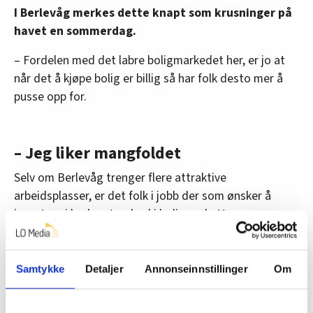
I Berlevåg merkes dette knapt som krusninger på
havet en sommerdag.
– Fordelen med det labre boligmarkedet her, er jo at
når det å kjøpe bolig er billig så har folk desto mer å
pusse opp for.
– Jeg liker mangfoldet
Selv om Berlevåg trenger flere attraktive
arbeidsplasser, er det folk i jobb der som ønsker å
investere i bedre standard i bolig og hytte.
De som gjør det, har trolig ingen planer om å flytte –
for pengene man bruker på hus her ute på Verdens
Samtykke
Detaljer
Annonseinnstillinger
Om
ende, de tjener man neppe inn igjen ved å selge
boligen.