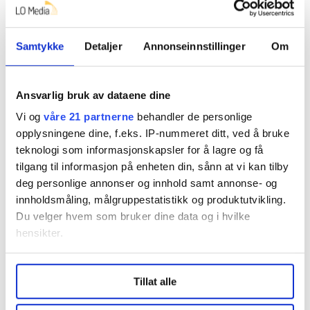
Samtykke
Detaljer
Annonseinnstillinger
Om
Et forbud mot bemanningsbyråer kan bidra til å
minske skadevirkningene av løsarbeidermodellen i
hvert fall i begrensede områder. Spørsmålet er så – er
det gjennomførbart med et slikt forbud – vil ikke EØS
Ansvarlig bruk av dataene dine
sette en stopper for det? Tolkningen av EUs
Vi og
våre 21 partnerne
behandler de personlige
vikarbyrådirektiv vil avgjøre om Norge kan innføre
opplysningene dine, f.eks. IP-nummeret ditt, ved å bruke
forbud. Hovedregelen i direktivet er at
teknologi som informasjonskapsler for å lagre og få
bemanningsselskaper skal behandles akkurat som
andre bedrifter, og at det skal være fri flyt av tjenester
tilgang til informasjon på enheten din, sånn at vi kan tilby
og fri etableringsrett for bemanningsbyråer innenfor
deg personlige annonser og innhold samt annonse- og
EØS.
innholdsmåling, målgruppestatistikk og produktutvikling.
Du velger hvem som bruker dine data og i hvilke
Spørsmålet er om Norge kan vinne gjennom med at
særlige hensyn tilsier at et forbud må iverksettes. Da
hensikter.
Høyesterett dømte i LOs favør i den såkalte verftssaken
var det blant annet fordi retten mente at det var
Under
mer info
kan du lese om hvordan dine personlige
særlige hensyn og bekymringen for et godt fungerende
Tillat alle
data behandles og hvordan du kan velge hvordan de skal
arbeidsmarked som måtte veie tyngst.
brukes. Du kan hele tiden endre eller trekke tilbake ditt