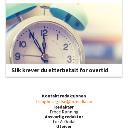
Slik krever du etterbetalt for overtid
Kontakt redaksjonen
frifagbevegelse@lomedia.no
Redaktør
Frode Rønning
Ansvarlig redaktør
Tor A. Godal
Utgiver