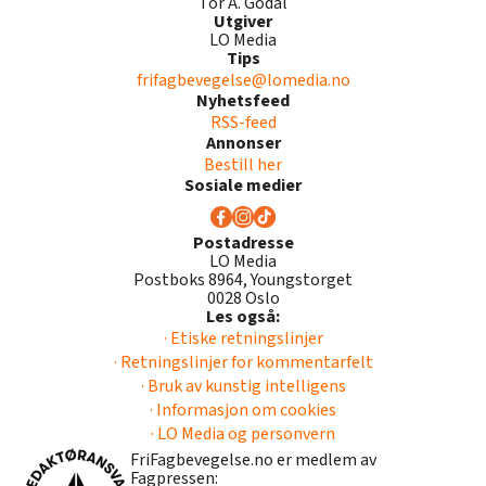
Tor A. Godal
Utgiver
LO Media
Tips
frifagbevegelse@lomedia.no
Nyhetsfeed
RSS-feed
Annonser
Bestill her
Sosiale medier
Postadresse
LO Media
Postboks 8964, Youngstorget
0028 Oslo
Les også:
· Etiske retningslinjer
· Retningslinjer for kommentarfelt
· Bruk av kunstig intelligens
· Informasjon om cookies
· LO Media og personvern
FriFagbevegelse.no er medlem av
Fagpressen: