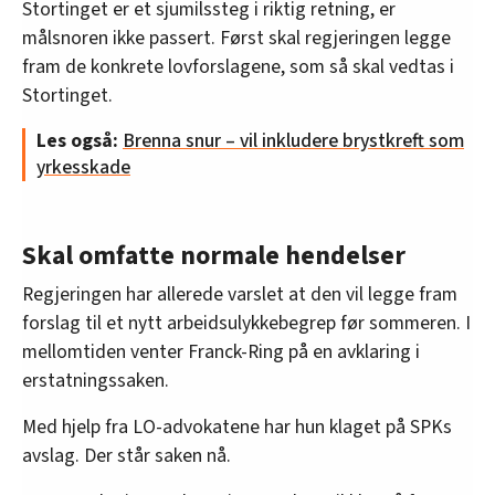
skaden eller sykdommen skyldes andre
Stortinget er et sjumilssteg i riktig retning, er
forhold enn arbeidet, er det de som får
målsnoren ikke passert. Først skal regjeringen legge
bevisbyrden, og ikke motsatt.
fram de konkrete lovforslagene, som så skal vedtas i
Stortinget.
Brystkreft som rammer kvinner som jobber
turnus/nattarbeid, skal godkjennes som
Les også:
Brenna snur – vil inkludere brystkreft som
yrkessykdom.
yrkesskade
Kreftformer som rammer kvinnelige
brannkonstabler (brystkreft, livmorhalskreft,
kreft i eggstokkene), godkjennes som
Skal omfatte normale hendelser
yrkessykdom.
Regjeringen har allerede varslet at den vil legge fram
forslag til et nytt arbeidsulykkebegrep før sommeren. I
mellomtiden venter Franck-Ring på en avklaring i
erstatningssaken.
Med hjelp fra LO-advokatene har hun klaget på SPKs
avslag. Der står saken nå.