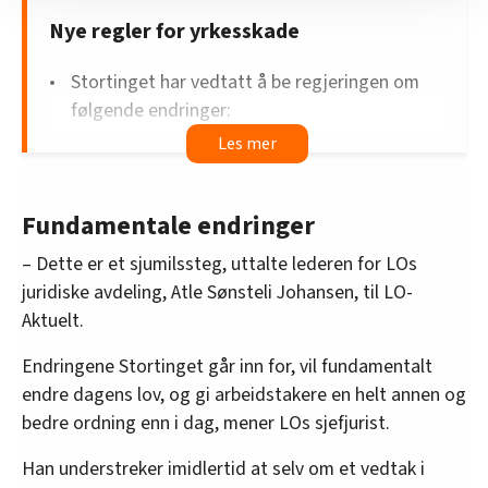
nettstedet med LO Medias egne samarbeidspartnere
Nye regler for yrkesskade
innenfor analyse og annonsering. Disse er angitt i
oversikten lengre ned på denne siden.
Stortinget har vedtatt å be regjeringen om
følgende endringer:
Bestemmelsen i loven som sier at psykiske og
fysiske belastningslidelser ikke gir rett på
erstatning, må fjernes.
Fundamentale endringer
Begrepet «arbeidsulykke» skal defineres på en
annen måte i loven, slik at ansatte i yrker med
– Dette er et sjumilssteg, uttalte lederen for LOs
stor skaderisiko ikke har dårligere vern enn
juridiske avdeling, Atle Sønsteli Johansen, til LO-
andre arbeidstakere.
Aktuelt.
Skader som oppstår under trening og øvelser
Endringene Stortinget går inn for, vil fundamentalt
på jobb, skal gi rett på erstatning for alle
endre dagens lov, og gi arbeidstakere en helt annen og
yrkesgrupper.
bedre ordning enn i dag, mener LOs sjefjurist.
Bevisbyrden i erstatningssaker snus. Dersom
Nav eller forsikringsselskapet mener at
Han understreker imidlertid at selv om et vedtak i