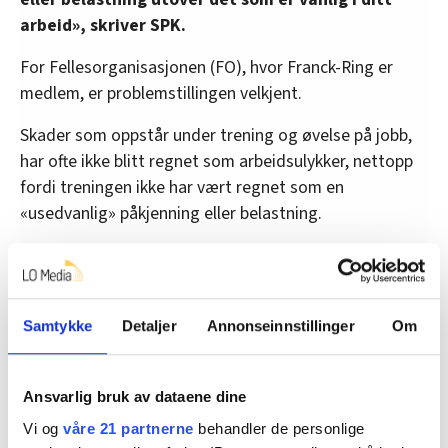
arbeid», skriver SPK.
For Fellesorganisasjonen (FO), hvor Franck-Ring er
medlem, er problemstillingen velkjent.
Skader som oppstår under trening og øvelse på jobb,
har ofte ikke blitt regnet som arbeidsulykker, nettopp
fordi treningen ikke har vært regnet som en
«usedvanlig» påkjenning eller belastning.
– Dette er et kjempeproblem for oss. De fleste sånne
saker blir ikke godkjent som yrkesskade, sa FO-leder
Marianne Solberg til LO-Aktuelt i fjor høst.
Samtykke
Detaljer
Annonseinnstillinger
Om
Ber regjeringen endre reglene
Ansvarlig bruk av dataene dine
Både FO og andre forbund har i lang tid jobbet for å få
Vi og
våre 21 partnerne
behandler de personlige