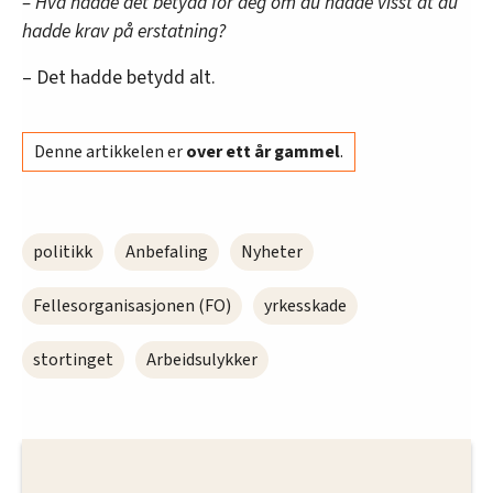
– Hva hadde det betydd for deg om du hadde visst at du
hadde krav på erstatning?
– Det hadde betydd alt.
Denne artikkelen er
over ett år gammel
.
politikk
Anbefaling
Nyheter
Fellesorganisasjonen (FO)
yrkesskade
stortinget
Arbeidsulykker