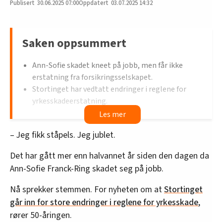
30.06.2025
07:00
03.07.2025 14:32
Saken oppsummert
Ann-Sofie skadet kneet på jobb, men får ikke
erstatning fra forsikringsselskapet.
Stortinget har vedtatt endringer i reglene for
yrkesskadeerstatning.
Nye regler skal blant annet gi erstatning for
skader som oppstår under trening på jobb,
– Jeg fikk ståpels. Jeg jublet.
uansett yrkesgruppe.
LO mener endringene vil gi bedre vern for
Det har gått mer enn halvannet år siden den dagen da
arbeidstakere med høy skaderisiko.
Ann-Sofie Franck-Ring skadet seg på jobb.
Nå sprekker stemmen. For nyheten om at
Stortinget
går inn for store endringer i reglene for yrkesskade
,
rører 50-åringen.