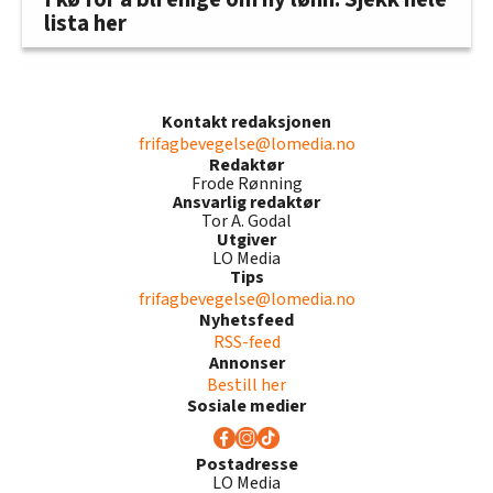
lista her
Kontakt redaksjonen
frifagbevegelse@lomedia.no
Redaktør
Frode Rønning
Ansvarlig redaktør
Tor A. Godal
Utgiver
LO Media
Tips
frifagbevegelse@lomedia.no
Nyhetsfeed
RSS-feed
Annonser
Bestill her
Sosiale medier
Postadresse
LO Media