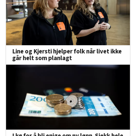
Line og Kjersti hjelper folk når livet ikke
går helt som planlagt
I kø for å bli enige om ny lønn. Sjekk hele