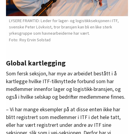
LYSERE FRAMTID: Leder for lager- og logistikkseksjonen i ITF,
svenske Peter Lövkvist, tror bransjen kan bli en like sterk
yrkesgruppe som havnearbeiderne har vært.
Roy Ervin Solstad
Global kartlegging
Som fersk seksjon, har mye av arbeidet bestått i å
kartlegge hvilke ITF-tilknyttede forbund som har
medlemmer innenfor lager og logistikk-bransjen, og
også i hvilke selskap og bedrifter medlemmene finnes.
– Vi har mange eksempler på at disse enten ikke har
blitt registrert som medlemmer i ITF i det hele tatt,
eller har vært registrert under andre av ITF sine
seksjoner, slik som i vei-seksjonen. Derfor har vi