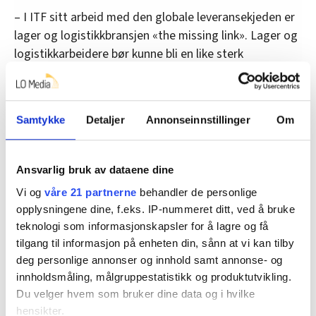
– I ITF sitt arbeid med den globale leveransekjeden er
lager og logistikkbransjen «the missing link». Lager og
logistikkarbeidere bør kunne bli en like sterk
yrkesgruppe innenfor transportsektoren som det
havnearbeiderne har vært historisk, avslutter Peter
Lövkvist.
Samtykke
Detaljer
Annonseinnstillinger
Om
Denne artikkelen er
over to år gammel
.
Ansvarlig bruk av dataene dine
Vi og
våre 21 partnerne
behandler de personlige
opplysningene dine, f.eks. IP-nummeret ditt, ved å bruke
Nyheter
lagerarbeider
teknologi som informasjonskapsler for å lagre og få
tilgang til informasjon på enheten din, sånn at vi kan tilby
Den Europeiske Transportarbeiderføderasjonen
deg personlige annonser og innhold samt annonse- og
innholdsmåling, målgruppestatistikk og produktutvikling.
fagorganisering
Utenriks
Du velger hvem som bruker dine data og i hvilke
hensikter.