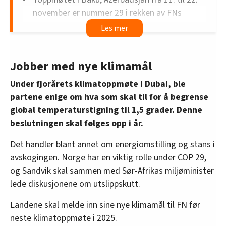
november er nummer 29 i rekken av FNs
klimakonferanser, såkalte COP-møter.
COP er en forkortelse for Conference of the
Parties, og viser til de årlige
Jobber med nye klimamål
forhandlingsmøtene mellom land som har
undertegnet FNs klimakonvensjon.
Under fjorårets klimatoppmøte i Dubai, ble
På møtene blir det forhandlet om hvordan
partene enige om hva som skal til for å begrense
klimakonvensjonens målsettinger skal følges
global temperaturstigning til 1,5 grader. Denne
opp og videreutvikles.
beslutningen skal følges opp i år.
Rapporter fra FNs klimapanel (IPCC) danner et
Det handler blant annet om energiomstilling og stans i
viktig grunnlag for forhandlingene.
avskogingen. Norge har en viktig rolle under COP 29,
Viktige klimatoppmøter: Berlin (1995), Kyoto
og Sandvik skal sammen med Sør-Afrikas miljøminister
(1997), Paris (2015).
lede diskusjonene om utslippskutt.
Kilde: Stig Arild Pettersen (Store norske leksikon), Kåre Olerud Steffen
Landene skal melde inn sine nye klimamål til FN før
Kallbekken (CICERO Senter for klimaforskning) og Bård Lahn (CICERO
neste klimatoppmøte i 2025.
Senter for klimaforskning).