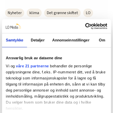
Nyheter
klima
Det grønne skiftet
LO
Samtykke
Detaljer
Annonseinnstillinger
Om
Dette er en sak fra
Ansvarlig bruk av dataene dine
Vi og
våre 21 partnerne
behandler de personlige
Vi skriver om ansatte innen elektro, energi,
opplysningene dine, f.eks. IP-nummeret ditt, ved å bruke
telekom og IT.
teknologi som informasjonskapsler for å lagre og få
tilgang til informasjon på enheten din, sånn at vi kan tilby
Les mer fra oss
deg personlige annonser og innhold samt annonse- og
innholdsmåling, målgruppestatistikk og produktutvikling.
Du velger hvem som bruker dine data og i hvilke
hensikter.