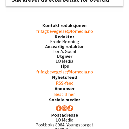
Kontakt redaksjonen
frifagbevegelse@lomedia.no
Redaktør
Frode Rønning
Ansvarlig redaktør
Tor A. Godal
Utgiver
LO Media
Tips
frifagbevegelse@lomedia.no
Nyhetsfeed
RSS-feed
Annonser
Bestill her
Sosiale medier
Postadresse
LO Media
Postboks 8964, Youngstorget