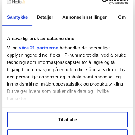
6. Stortinget ber regjeringen fremme forslag om
å innføre krav i konkurranselovgivningen om
Samtykke
Detaljer
Annonseinnstillinger
Om
Vi skriver om ansatte i mat- og
regnskapsmessig og funksjonelt skille mellom
drikkevareindustrien.
grossist-/distribusjonsvirksomhet og øvrig
Les mer fra oss
virksomhet for kjeder med sterk markedsstilling
Ansvarlig bruk av dataene dine
i dagligvaremarkedet.
Vi og
våre 21 partnerne
behandler de personlige
opplysningene dine, f.eks. IP-nummeret ditt, ved å bruke
7. Stortinget ber regjeringen utrede konkrete
teknologi som informasjonskapsler for å lagre og få
modeller for oppsplitting av kjeder med sterk
Del artikkel
tilgang til informasjon på enheten din, sånn at vi kan tilby
markedsstilling i dagligvaremarkedet, herunder
deg personlige annonser og innhold samt annonse- og
vertikal oppsplitting, horisontal oppsplitting
innholdsmåling, målgruppestatistikk og produktutvikling.
etter butikkonsepter, eller kombinasjoner av
Du velger hvem som bruker dine data og i hvilke
disse, og komme tilbake til Stortinget med en
hensikter.
vurdering av hvilken modell som vil være mest
Nå:
5
stillingsannonser
hensiktsmessig for å motvirke uønsket
Under
mer info
kan du lese om hvordan dine personlige
Tillat alle
data behandles og hvordan du kan velge hvordan de skal
maktkonsentrasjon i dagligvarehandelen.
brukes. Du kan hele tiden endre eller trekke tilbake ditt
8. Stortinget ber regjeringen vurdere eiermessig
samtykke fra erklæringen om informasjonskapsler.