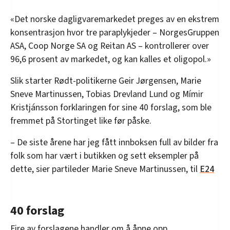
«Det norske dagligvaremarkedet preges av en ekstrem
konsentrasjon hvor tre paraplykjeder – NorgesGruppen
ASA, Coop Norge SA og Reitan AS – kontrollerer over
96,6 prosent av markedet, og kan kalles et oligopol.»
Slik starter Rødt-politikerne Geir Jørgensen, Marie
Sneve Martinussen, Tobias Drevland Lund og Mímir
Kristjánsson forklaringen for sine 40 forslag, som ble
fremmet på Stortinget like før påske.
– De siste årene har jeg fått innboksen full av bilder fra
folk som har vært i butikken og sett eksempler på
dette, sier partileder Marie Sneve Martinussen, til
E24
40 forslag
Fire av forslagene handler om å åpne opp