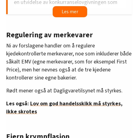
en utvidelse av konkurranselovgivningen som
skal sikre at kjeder med sterk markedsstilling i
grossist- og distribusjonsvirksomhet plikter å gi
alle aktører i dagligvaremarkedet tilgang til sine
Regulering av merkevarer
grossist- og distribusjonstjenester på ikke-
diskriminerende vilkår.
Ni av forslagene handler om å regulere
kjedekontrollerte merkevarer, noe som inkluderer både
2. Stortinget ber regjeringen utarbeide forskrift
såkalt EMV (egne merkevarer, som for eksempel First
til konkurranselovgivningen om kostnadsbasert
Price), men her nevnes også at de tre kjedene
prissetting for grossist- og
kontrollerer sine egne bakerier.
distribusjonstjenester, med standardiserte
avtalevilkår for tilgang og transparente
Rødt mener også at Dagligvaretilsynet må styrkes.
prismodeller, som sikrer likebehandling mellom
kjedeleddets egne butikker og eksterne aktører.
Les også:
Lov om god handelsskikk må styrkes,
ikke skrotes
3. Stortinget ber regjeringen fastsette tekniske
krav i forskrift til konkurranselovgivningen for å
sikre interoperabilitet mellom ulike aktørers
Fjern krympflasjon