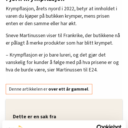
systemer i grossist- og distribusjonsvirksomhet.
Krympflasjon, årets nyord i 2022, betyr at innholdet i
4. Stortinget ber regjeringen gi
varen du kjøper på butikken krymper, mens prisen
Konkurransetilsynet og Dagligvaretilsynet
enten er den samme eller har økt.
utvidet mandat og tilstrekkelige ressurser til å
Sneve Martinussen viser til Frankrike, der butikkene nå
overvåke, kontrollere og håndheve etterlevelsen
er pålagt å merke produkter som har blitt krympet.
av tilgangsforpliktelser i grossistleddet.
– Krympflasjon er jo bare lureri, og det gjør det
5. Stortinget ber regjeringen fremme forslag til
vanskelig for kunder å følge med på hva prisene er og
utvidelse av konkurranselovgivningen for å
hva de burde være, sier Martinussen til E24.
etablere et rammeverk for utpeking av kjeder
med sterk markedsstilling i dagligvaremarkedet.
En kjede skal anses å ha sterk markedsstilling
Denne artikkelen er
over ett år gammel
.
når kjeden alene eller sammen med andre har
økonomisk styrke i et relevant marked som gjør
at kjeden i stor grad kan opptre uavhengig av
konkurrenter, leverandører, kunder og
Dette er en sak fra
forbrukere.