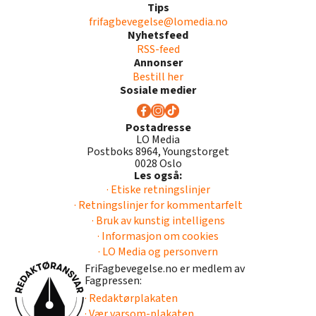
20. Stortinget ber regjeringen fremme forslag
Tips
om forbud mot skjulte prisøkninger gjennom
frifagbevegelse@lomedia.no
Nyhetsfeed
krympflasjon og merking av varer ved reduksjon
RSS-feed
av produktmengde uten tilsvarende
Annonser
prisreduksjon, etter modell fra Frankrike.
Bestill her
Sosiale medier
21. Stortinget ber regjeringen innføre krav om at
rabatter oppnådd gjennom varestrømmen,
Postadresse
LO Media
eksempelvis varelinjerabatter, volumrabatter og
Postboks 8964, Youngstorget
felles markedsføring (joint marketing) skal
0028 Oslo
Les også:
komme forbrukeren til gode.
· Etiske retningslinjer
· Retningslinjer for kommentarfelt
22. Stortinget ber regjeringen fremme forslag
· Bruk av kunstig intelligens
om en offentlig merkeordning for
· Informasjon om cookies
ultraprosesserte matvarer og ta initiativ til
· LO Media og personvern
nasjonale kostholdsråd om ultraprosessert mat.
FriFagbevegelse.no er medlem av
Fagpressen:
23. Stortinget ber regjeringen fremme forslag
· Redaktørplakaten
for å sikre at produkter som er kjedekontrollerte
· Vær varsom-plakaten