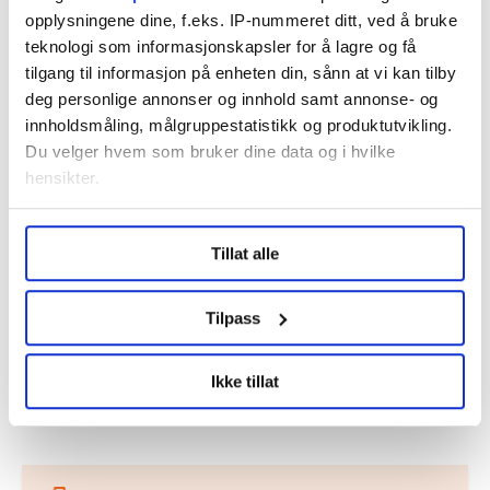
opplysningene dine, f.eks. IP-nummeret ditt, ved å bruke
teknologi som informasjonskapsler for å lagre og få
tilgang til informasjon på enheten din, sånn at vi kan tilby
Dette er en sak fra
deg personlige annonser og innhold samt annonse- og
innholdsmåling, målgruppestatistikk og produktutvikling.
Du velger hvem som bruker dine data og i hvilke
hensikter.
Vi skriver om ansatte i mat- og
Under
mer info
kan du lese om hvordan dine personlige
drikkevareindustrien.
Tillat alle
data behandles og hvordan du kan velge hvordan de skal
Les mer fra oss
brukes. Du kan hele tiden endre eller trekke tilbake ditt
samtykke fra erklæringen om informasjonskapsler.
Tilpass
LO Medias publikasjoner frifagbevegelse.no, hk-nytt.no
Ikke tillat
og fontene.no bruker informasjonskapsler (cookies) for å
Del artikkel
lære hvordan våre nettsider blir brukt slik at vi tilby
relevant innhold, tilpassede annonser og utarbeide
statistikk.