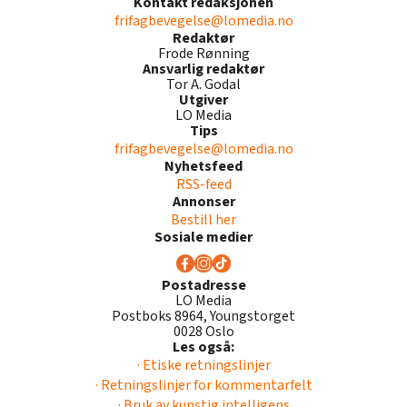
Kontakt redaksjonen
frifagbevegelse@lomedia.no
Redaktør
Frode Rønning
Ansvarlig redaktør
Tor A. Godal
Utgiver
LO Media
Tips
frifagbevegelse@lomedia.no
Nyhetsfeed
RSS-feed
Annonser
Bestill her
Sosiale medier
Postadresse
LO Media
Postboks 8964, Youngstorget
0028 Oslo
Les også:
· Etiske retningslinjer
· Retningslinjer for kommentarfelt
· Bruk av kunstig intelligens