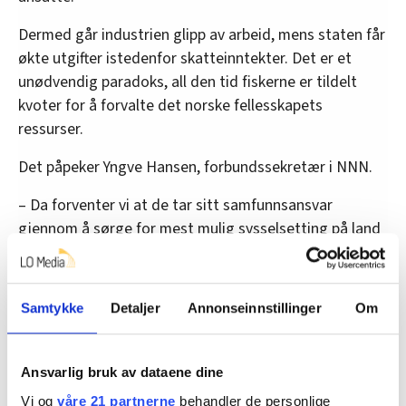
Dermed går industrien glipp av arbeid, mens staten får
økte utgifter istedenfor skatteinntekter. Det er et
unødvendig paradoks, all den tid fiskerne er tildelt
kvoter for å forvalte det norske fellesskapets
ressurser.
Det påpeker Yngve Hansen, forbundssekretær i NNN.
– Da forventer vi at de tar sitt samfunnsansvar
gjennom å sørge for mest mulig sysselsetting på land
også, sier til NNN-arbeideren.
(saken ble oppdater 7.11 14.06 med kommentar fra NNN)
Samtykke
Detaljer
Annonseinnstillinger
Om
Nyheter
fiskeindustrien
danmark
Utenriks
Ansvarlig bruk av dataene dine
Vi og
våre 21 partnerne
behandler de personlige