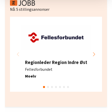
Vi deler bare informasjon om hvordan du bruker
nettstedet med LO Medias egne samarbeidspartnere
Nå:
5
stillingsannonser
innenfor analyse og annonsering. Disse er angitt i
oversikten lengre ned på denne siden.
Regionleder Region Indre Øst
Fellesforbundet
Moelv