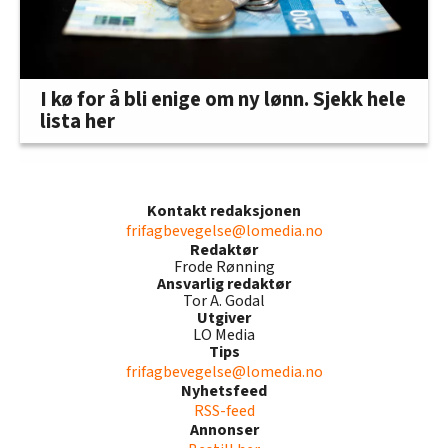
I kø for å bli enige om ny lønn. Sjekk hele
lista her
Kontakt redaksjonen
frifagbevegelse@lomedia.no
Redaktør
Frode Rønning
Ansvarlig redaktør
Tor A. Godal
Utgiver
LO Media
Tips
frifagbevegelse@lomedia.no
Nyhetsfeed
RSS-feed
Annonser