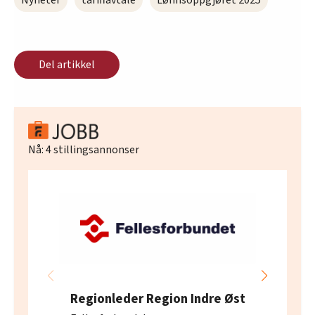
Nyheter
tariffavtale
Lønnsoppgjøret 2025
Del artikkel
Nå:
4
stillingsannonser
Regionleder Region Indre Øst