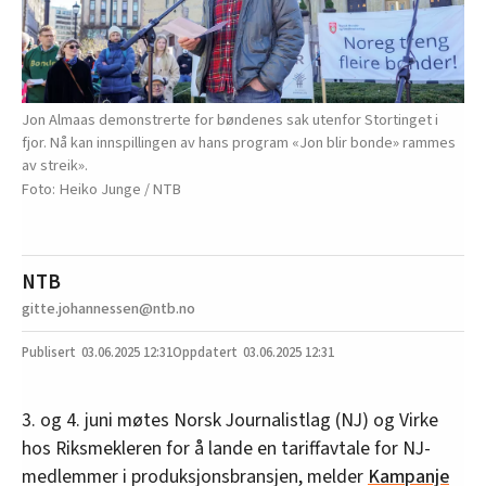
Jon Almaas demonstrerte for bøndenes sak utenfor Stortinget i
fjor. Nå kan innspillingen av hans program «Jon blir bonde» rammes
av streik».
Heiko Junge / NTB
NTB
gitte.johannessen@ntb.no
03.06.2025
12:31
03.06.2025 12:31
3. og 4. juni møtes Norsk Journalistlag (NJ) og Virke
hos Riksmekleren for å lande en tariffavtale for NJ-
medlemmer i produksjonsbransjen, melder
Kampanje