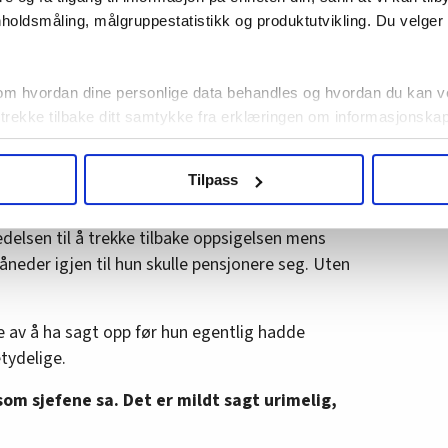
holdsmåling, målgruppestatistikk og produktutvikling. Du velge
ver hvordan den tidligere arbeidsplassen har behandlet
om hvordan dine personlige data behandles og hvordan du kan v
e kreftdiagnosen.
 trekke tilbake ditt samtykke fra erklæringen om informasjonskap
agbevegelse.no, hk-nytt.no og fontene.no bruker informasjonskaps
Tilpass
ukt slik at vi tilby relevant innhold, tilpassede annonser og utarbe
øre som de sa
m hvordan du bruker nettstedet med LO Medias egne samarbeidsp
edelsen til å trekke tilbake oppsigelsen mens
 i oversikten lengre ned på denne siden.
åneder igjen til hun skulle pensjonere seg. Uten
av å ha sagt opp før hun egentlig hadde
tydelige.
om sjefene sa. Det er mildt sagt urimelig,