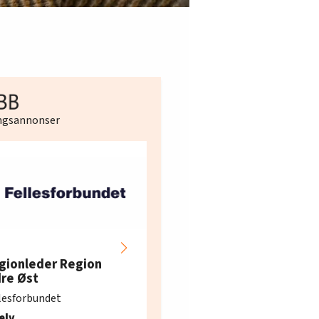
ingsannonser
Hotell- og
restaurantarbeidern
gionleder Region
e i Oslo og Akershus
dre Øst
søker ny kontorlede
lesforbundet
Fellesforbundet avdeling
elv
10