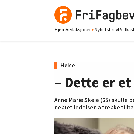
Hjem
Redaksjoner
Nyhetsbrev
Podkas
Helse
– Dette er e
Anne Marie Skeie (65) skulle pe
nektet ledelsen å trekke tilb