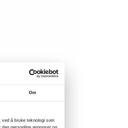
Om
, ved å bruke teknologi som
lby deg personlige annonser og