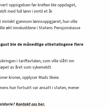
evert oppsigelsen før kreften ble oppdaget,
dt med full lønn i inntil et år.
økt inntekt gjennom lønnsoppgjøret, hun ville
ille økt innskuddene i Statens Pensjonskasse
ugust ble de månedlige utbetalingene flere
sikringen i tariffavtalen, som ville slått inn
løpet av året som sykemeldt.
ioner kroner, opplyser Mads Skeie.
 mens hun fortsatt var ansatt i staten, mener
historie?
Kontakt oss her.