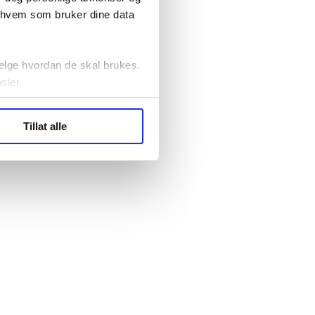
r hvem som bruker dine data
elge hvordan de skal brukes.
sler.
ler (cookies) for å lære
Tillat alle
ide statistikk.
artnere innenfor analyse og