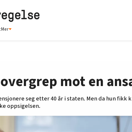
t
Mer
t overgrep mot en ansa
nsjonere seg etter 40 år i staten. Men da hun fikk kr
ake oppsigelsen.