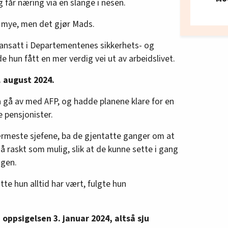
g får næring via en slange i nesen.
g mye, men det gjør Mads.
ansatt i Departementenes sikkerhets- og
e hun fått en mer verdig vei ut av arbeidslivet.
. august 2024.
 gå av med AFP, og hadde planene klare for en
e pensjonister.
ærmeste sjefene, ba de gjentatte ganger om at
så raskt som mulig, slik at de kunne sette i gang
ngen.
te hun alltid har vært, fulgte hun
oppsigelsen 3. januar 2024, altså sju