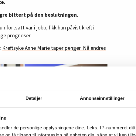
te.
re bittert på den beslutningen.
ortsatt var i jobb, fikk hun påvist kreft i
ige prognoser.
:
Kreftsyke Anne Marie taper penger. Nå endres
Detaljer
Annonseinnstillinger
ine
ndler de personlige opplysningene dine, f.eks. IP-nummeret ditt
re og få tilgang til informasjon på enheten din, sånn at vi kan ti