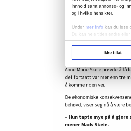
innhold samt annonse- og inn
og i hvilke hensikter.
Anne Marie Schau Skeie er skuffet o
Under
mer info
kan du lese 
henne etter at hun fikk den alvorlig
Du kan hele tiden endre eller
Kjersti Binh Hegna
LO Medias publikasjoner frif
Ikke tillat
hvordan våre nettsider blir br
Tapte penger på å gj
Vi deler bare informasjon o
Anne Marie Skeie prøvde å få l
annonsering. Disse er angitt
det fortsatt var mer enn tre m
å komme noen vei.
De økonomiske konsekvensene 
behøvd, viser seg nå å være be
– Hun tapte mye på å gjøre s
mener Mads Skeie.