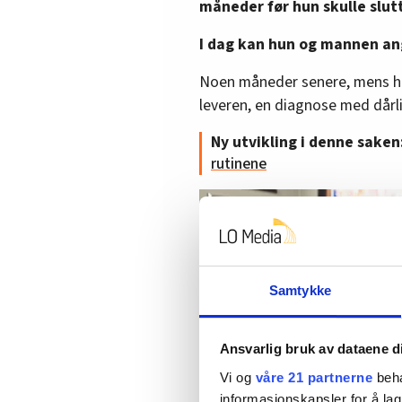
måneder før hun skulle slut
I dag kan hun og mannen ang
Noen måneder senere, mens hun f
leveren, en diagnose med dårl
Ny utvikling i denne saken
rutinene
Samtykke
Ansvarlig bruk av dataene d
Vi og
våre 21 partnerne
beha
informasjonskapsler for å lag