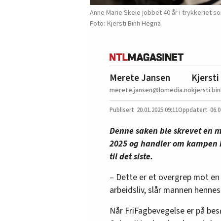
Anne Marie Skeie jobbet 40 år i trykkeriet
Kjersti Binh Hegna
Merete Jansen
Kjerst
merete.jansen@lomedia.no
kjersti.b
20.01.2025
09:11
06.0
Denne saken ble skrevet en m
2025 og handler om kampen h
til det siste.
– Dette er et overgrep mot en a
arbeidsliv, slår mannen hennes
Når FriFagbevegelse er på bes