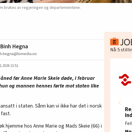
 som brukes av regjeringen og departementene.
i Binh Hegna
Nå:
5
still
inh.hegna@lomedia.no
1.2026 13:51
åned før Anne Marie Skeie døde, i februar
un og mannen hennes førte mot staten like
nsatt i staten. Sånn kan vi ikke har det i norsk
Re
 fast.
In
Fel
øk hjemme hos Anne Marie og Mads Skeie (66) i
Mo