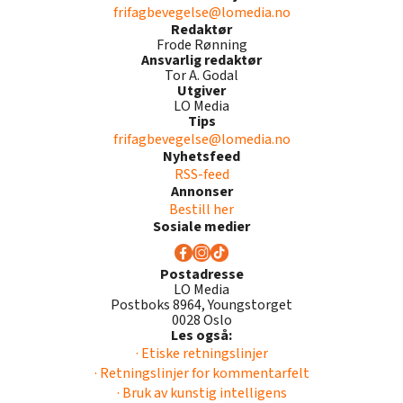
frifagbevegelse@lomedia.no
Redaktør
Frode Rønning
Ansvarlig redaktør
Tor A. Godal
Utgiver
LO Media
Tips
frifagbevegelse@lomedia.no
Nyhetsfeed
RSS-feed
Annonser
Bestill her
Sosiale medier
Postadresse
LO Media
Postboks 8964, Youngstorget
0028 Oslo
Les også:
· Etiske retningslinjer
· Retningslinjer for kommentarfelt
· Bruk av kunstig intelligens