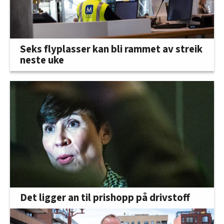
Seks flyplasser kan bli rammet av streik
neste uke
Det ligger an til prishopp på drivstoff