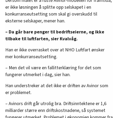
Dersom målet er å ruste Avinor-modellen for framtida,
er ikke løsningen å splitte opp selskapet i en
konkurranseutsetting som skal gi overskudd til
eksterne selskaper, mener han.
– Da går bare penger til bedriftseierne, og ikke
tilbake til luftfarten, sier Kvalvåg.
Han er ikke overrasket over at NHO Luftfart ønsker
mer konkurranseutsetting.
– Men det vil være en fallitterklæring for det som
fungerer utmerket i dag, sier han.
Han understreker at det ikke er driften av Avinor som
er problemet.
– Avinors drift går utrolig bra. Driftsinntektene er 1,6
milliarder større enn driftskostnadene, så systemet
fungerer utmerket. Problemet i økonomien kommer fra