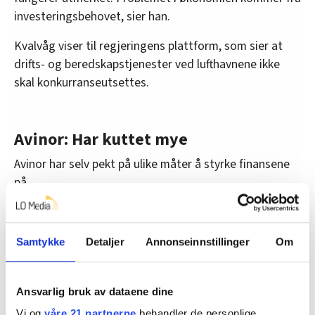
investeringsbehovet, sier han.
Kvalvåg viser til regjeringens plattform, som sier at
drifts- og beredskapstjenester ved lufthavnene ikke
skal konkurranseutsettes.
Avinor: Har kuttet mye
Avinor har selv pekt på ulike måter å styrke finansene
på.
I en melding fra konsernsjef Abraham Foss på
intranettet, peker han på forslag som å utvide
Samtykke
Detaljer
Annonseinnstillinger
Om
tax-free-ordningen og at staten skal betale for
tjenester som for eksempel Forsvaret eller
helsetjenesten får fra Avinor.
Ansvarlig bruk av dataene dine
Regjeringen kom ikke med noen forslag om dette.
Vi og
våre 21 partnerne
behandler de personlige