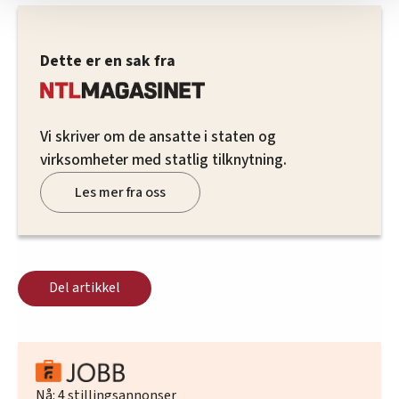
Vi deler bare informasjon om hvordan du bruker
nettstedet med LO Medias egne samarbeidspartnere
innenfor analyse og annonsering. Disse er angitt i
Dette er en sak fra
oversikten lengre ned på denne siden.
Vi skriver om de ansatte i staten og
virksomheter med statlig tilknytning.
Les mer fra oss
Del artikkel
Nå:
4
stillingsannonser