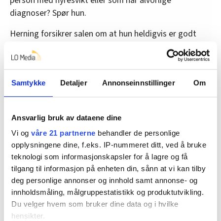
person med nyresvikt eller som har alvorlige
diagnoser? Spør hun.
Herning forsikrer salen om at hun heldigvis er godt
forsikret gjennom sin fagforening, sånn at man ikke
blir bekymret for henne.
Hun er svekket, men kampklar og maner til kamp for en
Samtykke
Detaljer
Annonseinnstillinger
Om
sterk offentlig velferdsstat. Og på Sørmarka
understreker hun at det fortsatt er mulig å gjøre
grunnleggende endring, hvis bare venstresiden
Ansvarlig bruk av dataene dine
kommer i maktposisjon igjen.
Vi og
våre 21 partnerne
behandler de personlige
opplysningene dine, f.eks. IP-nummeret ditt, ved å bruke
Nå håper hun at både LO og politikerne tar dette på
teknologi som informasjonskapsler for å lagre og få
alvor og presser på for å få til en endring.
tilgang til informasjon på enheten din, sånn at vi kan tilby
deg personlige annonser og innhold samt annonse- og
innholdsmåling, målgruppestatistikk og produktutvikling.
Denne artikkelen er
over fem år gammel
.
Du velger hvem som bruker dine data og i hvilke
hensikter.