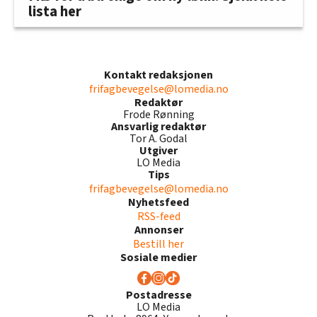
lista her
Kontakt redaksjonen
frifagbevegelse@lomedia.no
Redaktør
Frode Rønning
Ansvarlig redaktør
Tor A. Godal
Utgiver
LO Media
Tips
frifagbevegelse@lomedia.no
Nyhetsfeed
RSS-feed
Annonser
Bestill her
Sosiale medier
Postadresse
LO Media