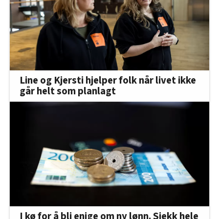
Line og Kjersti hjelper folk når livet ikke
går helt som planlagt
I kø for å bli enige om ny lønn. Sjekk hele