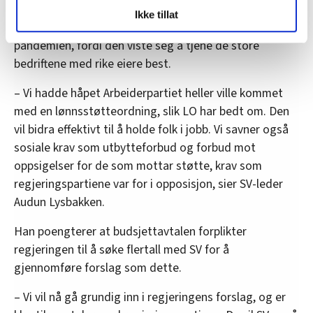
LO Medias publikasjoner frifagbevegelse.no, hk-nytt.no
SV er skeptisk til å gjeninnføre en lik
Ikke tillat
og fontene.no bruker informasjonskapsler (cookies) for å
kompensasjonsordning for næringslivet som tidligere i
lære hvordan våre nettsider blir brukt slik at vi tilby
pandemien, fordi den viste seg å tjene de store
relevant innhold, tilpassede annonser og utarbeide
bedriftene med rike eiere best.
statistikk.
Vi deler bare informasjon om hvordan du bruker
– Vi hadde håpet Arbeiderpartiet heller ville kommet
nettstedet med LO Medias egne samarbeidspartnere
med en lønnsstøtteordning, slik LO har bedt om. Den
innenfor analyse og annonsering. Disse er angitt i
vil bidra effektivt til å holde folk i jobb. Vi savner også
oversikten lengre ned på denne siden.
sosiale krav som utbytteforbud og forbud mot
oppsigelser for de som mottar støtte, krav som
regjeringspartiene var for i opposisjon, sier SV-leder
Audun Lysbakken.
Han poengterer at budsjettavtalen forplikter
regjeringen til å søke flertall med SV for å
gjennomføre forslag som dette.
– Vi vil nå gå grundig inn i regjeringens forslag, og er