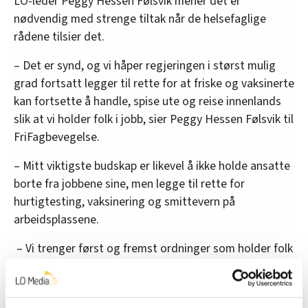
LO-leder Peggy Hessen Følsvik mener det er
nødvendig med strenge tiltak når de helsefaglige
rådene tilsier det.
– Det er synd, og vi håper regjeringen i størst mulig
grad fortsatt legger til rette for at friske og vaksinerte
kan fortsette å handle, spise ute og reise innenlands
slik at vi holder folk i jobb, sier Peggy Hessen Følsvik til
FriFagbevegelse.
– Mitt viktigste budskap er likevel å ikke holde ansatte
borte fra jobbene sine, men legge til rette for
hurtigtesting, vaksinering og smittevern på
arbeidsplassene.
– Vi trenger først og fremst ordninger som holder folk
i jobb. Vi har fått bekreftet fra regjeringen at de jobber
videre sammen med partene om en
lønnsstøtteordning. Vi har sett konsekvensen av 400