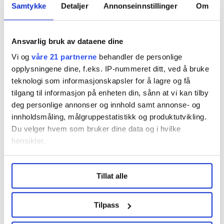
Samtykke
Detaljer
Annonseinnstillinger
Om
000 uten jobb. Det vil vi helst unngå. Fortsatt er det
mange som er langtidsledige. De
samfunnsøkonomiske kostnadene av det er enorme,
Ansvarlig bruk av dataene dine
legger hun til.
Vi og
våre 21 partnerne
behandler de personlige
– Vi forstår at det kan ta litt tid å få på plass en
opplysningene dine, f.eks. IP-nummeret ditt, ved å bruke
lønnskompensasjonsordning som ikke gir insentiver
teknologi som informasjonskapsler for å lagre og få
for å stenge ned og permittere. Derfor er også bra at
tilgang til informasjon på enheten din, sånn at vi kan tilby
deg personlige annonser og innhold samt annonse- og
regjeringen har en kompensasjonsordning på plass,
innholdsmåling, målgruppestatistikk og produktutvikling.
som bedriftene kan søke på. Det viktige for oss med en
Du velger hvem som bruker dine data og i hvilke
slik ordning er at det settes begrensninger. Det var
hensikter.
noen uheldige utslag sist med både utbytte og
bonuser. Det ønsker vi å unngå denne gangen, sier
Under
mer info
kan du lese om hvordan dine personlige
Peggy Hessen Følsvik.
Tillat alle
data behandles og hvordan du kan velge hvordan de skal
brukes. Du kan hele tiden endre eller trekke tilbake ditt
samtykke fra erklæringen om informasjonskapsler.
Tilpass
SV er skeptisk