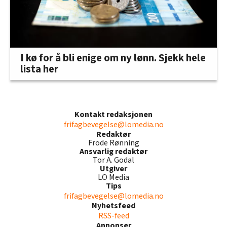
I kø for å bli enige om ny lønn. Sjekk hele
lista her
Kontakt redaksjonen
frifagbevegelse@lomedia.no
Redaktør
Frode Rønning
Ansvarlig redaktør
Tor A. Godal
Utgiver
LO Media
Tips
frifagbevegelse@lomedia.no
Nyhetsfeed
RSS-feed
Annonser