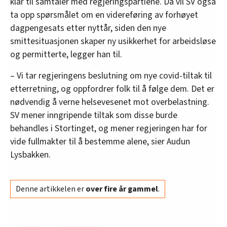
klar til samtaler med regjeringspartiene. Da vil SV også
ta opp spørsmålet om en videreføring av forhøyet
dagpengesats etter nyttår, siden den nye
smittesituasjonen skaper ny usikkerhet for arbeidsløse
og permitterte, legger han til.
– Vi tar regjeringens beslutning om nye covid-tiltak til
etterretning, og oppfordrer folk til å følge dem. Det er
nødvendig å verne helsevesenet mot overbelastning.
SV mener inngripende tiltak som disse burde
behandles i Stortinget, og mener regjeringen har for
vide fullmakter til å bestemme alene, sier Audun
Lysbakken.
Denne artikkelen er
over fire år gammel
.