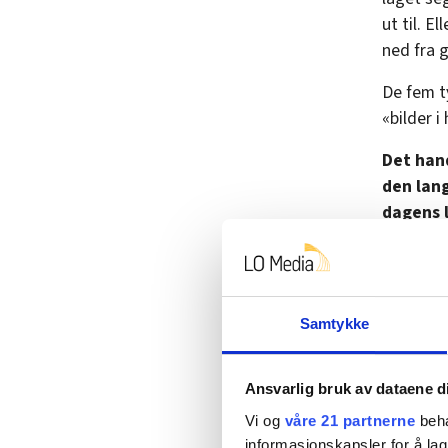
ut til. E
ned fra g
De fem t
«bilder i
Det han
den lang
dagens l
Kristine 
mener al
snakker 
Samtykke
For å få 
partiet 
Ansvarlig bruk av dataene d
Arbeiderp
Vi og
våre 21 partnerne
beha
Vi beste
informasjonskapsler for å lag