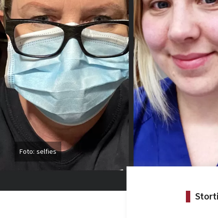
selfies
Stort