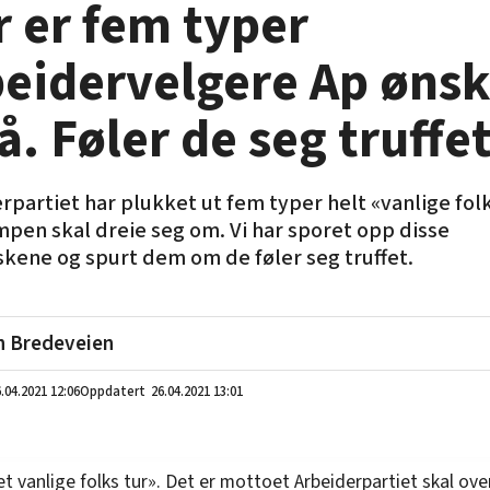
 er fem typer
beidervelgere Ap ønsk
å. Føler de seg truffe
rpartiet har plukket ut fem typer helt «vanlige fol
pen skal dreie seg om. Vi har sporet opp disse
ene og spurt dem om de føler seg truffet.
n Bredeveien
.04.2021
12:06
26.04.2021 13:01
et vanlige folks tur». Det er mottoet Arbeiderpartiet skal ove