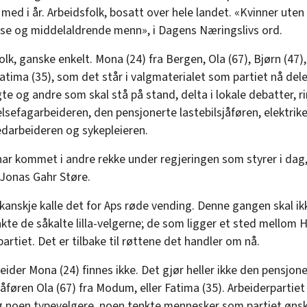
med i år. Arbeidsfolk, bosatt over hele landet. «Kvinner uten
se og middelaldrende menn», i Dagens Næringslivs ord.
olk, ganske enkelt. Mona (24) fra Bergen, Ola (67), Bjørn (47)
atima (35), som det står i valgmaterialet som partiet nå deler
lgte og andre som skal stå på stand, delta i lokale debatter, r
elsefagarbeideren, den pensjonerte lastebilsjåføren, elektrike
darbeideren og sykepleieren.
ar kommet i andre rekke under regjeringen som styrer i dag,
 Jonas Gahr Støre.
 kanskje kalle det for Aps røde vending. Denne gangen skal ik
akte de såkalte lilla-velgerne; de som ligger et sted mellom 
artiet. Det er tilbake til røttene det handler om nå.
eider Mona (24) finnes ikke. Det gjør heller ikke den pensjon
jåføren Ola (67) fra Modum, eller Fatima (35). Arbeiderpartiet
g noen typevelgere, noen tenkte mennesker som partiet ønsk