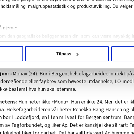
l disse typene. For å få svar på et stort spørsmål, og noen litt 
holdsmåling, målgruppestatistikk og produktutvikling. Du velge
enke seg å stemme på Ap ved valget i høst? Og føler de seg
ert og sett av våre politikere?
å gjerne:
om den geografiske beliggenheten din, som kan være nøyaktig in
Her er de viktigste vedtakene fra Aps landsmøte
in ved å aktivt skanne den for bestemte karakteristikker (fingera
om hvordan dine personlige data behandles og hvordan du kan v
Tilpass
 trekke tilbake ditt samtykke fra erklæringen om informasjonskap
fagarbeideren
jon:
«Mona» (24): Bor i Bergen, helsefagarbeider, inntekt på
agbevegelse.no, hk-nytt.no og fontene.no bruker informasjonskaps
ukt slik at vi tilby relevant innhold, tilpassede annonser og utarbe
videregående eller fagbrev som høyeste utdannelse, LO-medl
m hvordan du bruker nettstedet med LO Medias egne samarbeidsp
ikke bestemt hva hun skal stemme.
 i oversikten lengre ned på denne siden.
hetens:
Hun heter ikke «Mona». Hun er ikke 24. Men det er ik
na. Helsefagarbeideren vår heter Rebekka Bang Hansen og blir
n bor i Loddefjord, en liten mil vest for Bergen sentrum. Ba
 av Fagforbundet, og liker Ap. Det er kanskje ikke så rart: F
 lokalpolitiker for partiet. Det har «alltid» vært Ap hjemme 