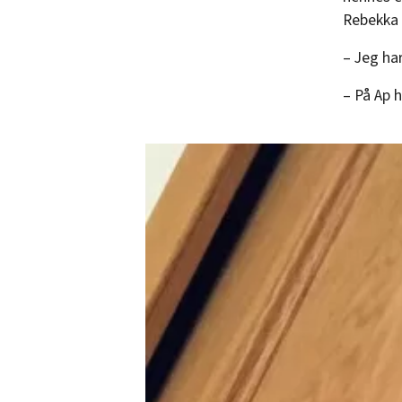
Rebekka
– Jeg ha
– På Ap 