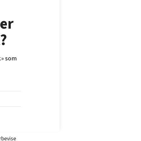
er
t?
k» som
rbevise