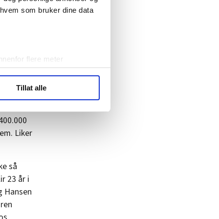
mindre:
r hvem som bruker dine data
nenfor flere meter
vtrykk)
elge hvordan de skal brukes.
Tillat alle
sler.
 400.000
ler (cookies) for å lære
ide statistikk.
em. Liker
artnere innenfor analyse og
ke så
 23 år i
ng Hansen
aren
hos