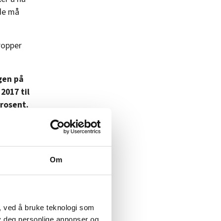
 de må
ropper
gen på
2017 til
prosent.
. Ap
artiet
Om
, skal
, ved å bruke teknologi som
 og slett
lby deg personlige annonser og