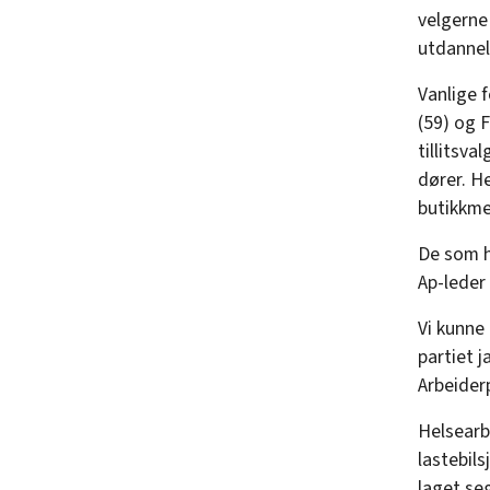
velgerne 
utdannel
Vanlige f
(59) og F
tillitsva
dører. H
butikkme
De som h
Ap-leder
Vi kunne
partiet j
Arbeiderp
Helsearb
lastebils
laget se