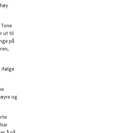
 høy
, Tone
 ut til
inge på
ren,
 ifølge
ke
Høyre og
erte
 har
er å nå