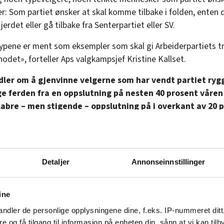
ller: Som partiet ønsker at skal komme tilbake i folden, enten
jerdet eller gå tilbake fra Senterpartiet eller SV.
ypene er ment som eksempler som skal gi Arbeiderpartiets t
 hodet», forteller Aps valgkampsjef Kristine Kallset.
dler om å gjenvinne velgerne som har vendt partiet ryg
e ferden fra en oppslutning på nesten 40 prosent våren 
abre – men stigende – oppslutning på i overkant av 20 
Kallset lover at det ikke bare er snakk om en retorisk vending
vor når de snakker om hvem det er som står for tur. Andre i p
om at det er snakk om å «huske hvor vi kommer fra».
Detaljer
Annonseinnstillinger
hjelp til å huske på det, og for å klatre opp mot gamle høyder
altså nå ut til fem typevelgere de neste månedene. Kommer
ine
artiet til å lykkes?
ndler de personlige opplysningene dine, f.eks. IP-nummeret ditt
mte oss for å sjekke med de fem typene selv. Da måtte vi rett
re og få tilgang til informasjon på enheten din, sånn at vi kan ti