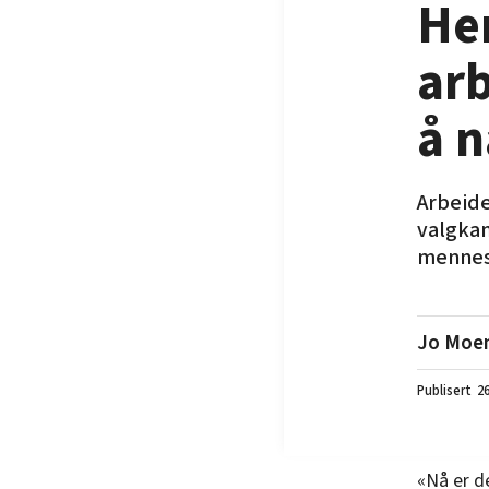
Her
ar
å n
Arbeide
valgkam
mennesk
Jo Moe
26
«Nå er d