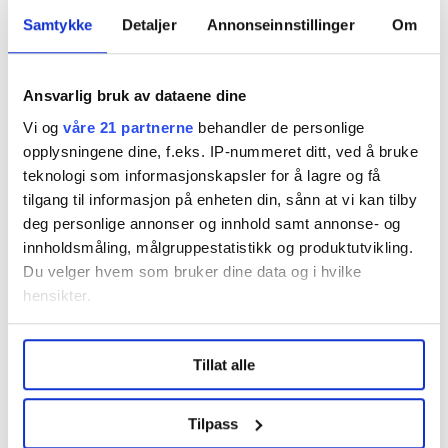
Samtykke
Detaljer
Annonseinnstillinger
Om
Nyheter
koronakrisa
Ansvarlig bruk av dataene dine
Vi og
våre 21 partnerne
behandler de personlige
opplysningene dine, f.eks. IP-nummeret ditt, ved å bruke
Del artikkel
teknologi som informasjonskapsler for å lagre og få
tilgang til informasjon på enheten din, sånn at vi kan tilby
deg personlige annonser og innhold samt annonse- og
innholdsmåling, målgruppestatistikk og produktutvikling.
Du velger hvem som bruker dine data og i hvilke
Nå:
5
stillingsannonser
hensikter.
Under
mer info
kan du lese om hvordan dine personlige
Tillat alle
data behandles og hvordan du kan velge hvordan de skal
brukes. Du kan hele tiden endre eller trekke tilbake ditt
samtykke fra erklæringen om informasjonskapsler.
Tilpass