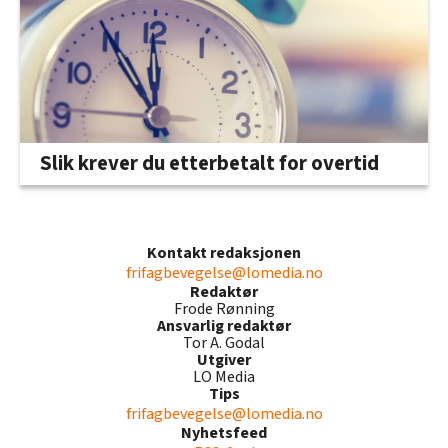
Slik krever du etterbetalt for overtid
Kontakt redaksjonen
frifagbevegelse@lomedia.no
Redaktør
Frode Rønning
Ansvarlig redaktør
Tor A. Godal
Utgiver
LO Media
Tips
frifagbevegelse@lomedia.no
Nyhetsfeed