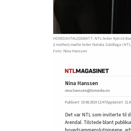
HOVEDAVTALEDEBATT: NTL-leder Kjersti Barso
(i midten) møtte leder Natalia Zubillaga i NTL
Nina Hanssen
Nina Hanssen
nina.hanssen@lomedia.no
19.08.2019
12:47
21.0
Det var NTL som inviterte ti
Arendal. Tilstede blant publiku
hovedsammenslutningene, arbe