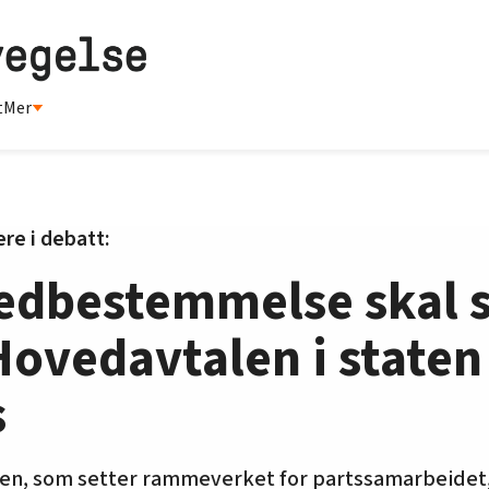
t
Mer
re i debatt:
dbestemmelse skal s
Hovedavtalen i staten
s
aten, som setter rammeverket for partssamarbeidet