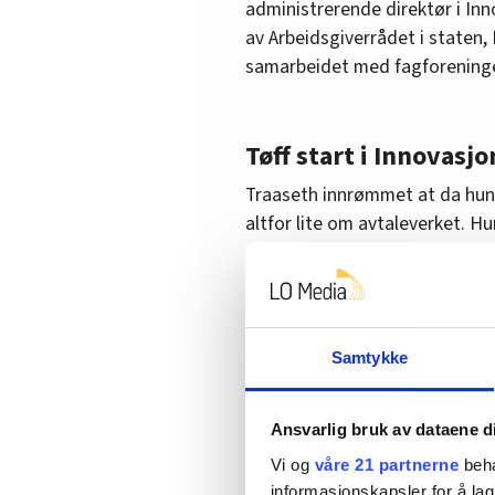
administrerende direktør i In
av Arbeidsgiverrådet i staten,
samarbeidet med fagforeninge
Tøff start i Innovasj
Traaseth innrømmet at da hun 
altfor lite om avtaleverket. H
– Da jeg begynte som ny leder i
næringslivet med klart manda
Norge. Det var ikke særlig rom f
hun.
Samtykke
Saken fortsetter under bildet.
Ansvarlig bruk av dataene d
Vi og
våre 21 partnerne
beha
informasjonskapsler for å lag