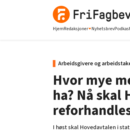
Hjem
Redaksjoner
Nyhetsbrev
Podkas
Arbeidsgivere og arbeidstake
Hvor mye me
ha? Nå skal 
reforhandle
I høst skal Hovedavtalen i st