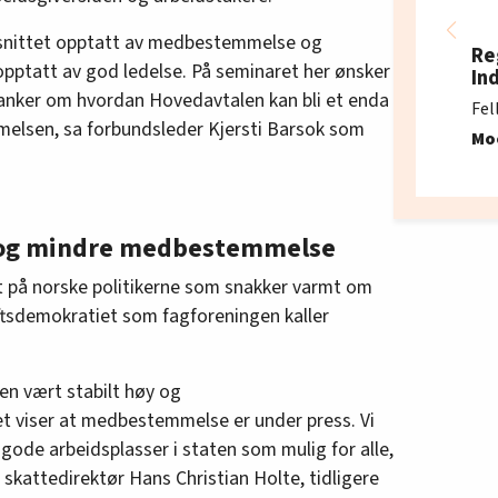
omsnittet opptatt av medbestemmelse og
Re
opptatt av god ledelse. På seminaret her ønsker
In
 tanker om hvordan Hovedavtalen kan bli et enda
Fel
elsen, sa forbundsleder Kjersti Barsok som
Mo
t og mindre medbestemmelse
rt på norske politikerne som snakker varmt om
tsdemokratiet som fagforeningen kaller
en vært stabilt høy og
viser at medbestemmelse er under press. Vi
gode arbeidsplasser i staten som mulig for alle,
 skattedirektør Hans Christian Holte, tidligere