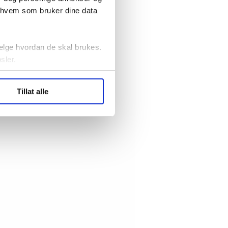
r hvem som bruker dine data
elge hvordan de skal brukes.
sler.
ler (cookies) for å lære
Tillat alle
ide statistikk.
artnere innenfor analyse og