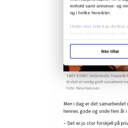
innhold samt annonse- og inn
og i hvilke hensikter.
Under
mer info
kan du lese 
Du kan hele tiden endre eller
LO Medias publikasjoner frif
Ikke tillat
hvordan våre nettsider blir br
Vi deler bare informasjon o
annonsering. Disse er angitt
TØFF START: Anita Krohn Traaseth fi
til slutt et veldig godt samarbeid me
Nina Hanssen
Men i dag er det samarbeidet m
hennes gode og onde fem år i
– Det er jo stor forskjell på pr