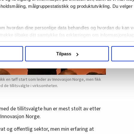
holdsmåling, målgruppestatistikk og produktutvikling. Du velge
om hvordan dine personlige data behandles og hvordan du kan v
 trekke tilbake ditt samtykke fra erklæringen om informasjonskap
agbevegelse.no, hk-nytt.no og fontene.no bruker informasjonskaps
Tilpass
ukt slik at vi tilby relevant innhold, tilpassede annonser og utarbe
m hvordan du bruker nettstedet med LO Medias egne samarbeidsp
 i oversikten lengre ned på denne siden.
kk en tøff start som leder av Innovasjon Norge, men fikk
d de tillitsvalgte i virksomheten.
ed de tillitsvalgte hun er mest stolt av etter
 Innovasjon Norge.
ivat og offentlig sektor, men min erfaring at