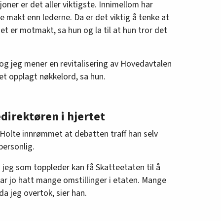
ner er det aller viktigste. Innimellom har
ørre makt enn lederne. Da er det viktig å tenke at
et er motmakt, sa hun og la til at hun tror det
t og jeg mener en revitalisering av Hovedavtalen
r et opplagt nøkkelord, sa hun.
direktøren i hjertet
 Holte innrømmet at debatten traff han selv
personlig.
 jeg som toppleder kan få Skatteetaten til å
har jo hatt mange omstillinger i etaten. Mange
da jeg overtok, sier han.