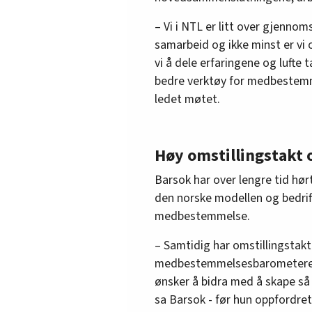
– Vi i NTL er litt over gjenn
samarbeid og ikke minst er vi 
vi å dele erfaringene og lufte
bedre verktøy for medbestemm
ledet møtet.
Høy omstillingstak
Barsok har over lengre tid hø
den norske modellen og bedrif
medbestemmelse.
– Samtidig har omstillingstakt
medbestemmelsesbarometeret 
ønsker å bidra med å skape så 
sa Barsok - før hun oppfordret