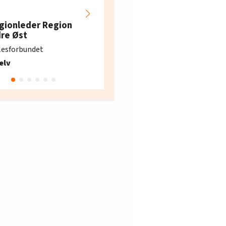
Hotell- og
restaurantarbeidern
gionleder Region
e i Oslo og Akershus
dre Øst
søker ny kontorlede
lesforbundet
Fellesforbundet avdeling
elv
10
Oslo