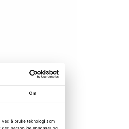
Om
, ved å bruke teknologi som
lby deg personlige annonser og