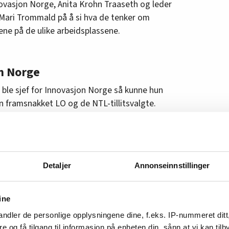
novasjon Norge, Anita Krohn Traaseth og leder
 Mari Trommald på å si hva de tenker om
ne på de ulike arbeidsplassene.
on Norge
ble sjef for Innovasjon Norge så kunne hun
un framsnakket LO og de NTL-tillitsvalgte.
 2014, var jeg litt blond og kom fra det private
t om å omstille og nedbemanne Innovasjon
or å bygge tillit og det ble full krig i starten, sa
Detaljer
Annonseinnstillinger
ine
ndler de personlige opplysningene dine, f.eks. IP-nummeret ditt
re og få tilgang til informasjon på enheten din, sånn at vi kan ti