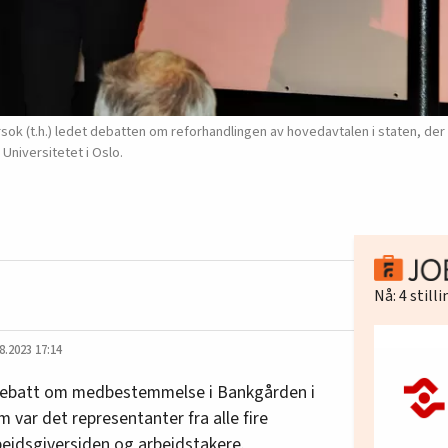
k (t.h.) ledet debatten om reforhandlingen av hovedavtalen i staten, der
 Universitetet i Oslo.
Nå:
4
still
8.2023 17:14
l debatt om medbestemmelse i Bankgården i
m var det representanter fra alle fire
idsgiversiden og arbeidstakere.