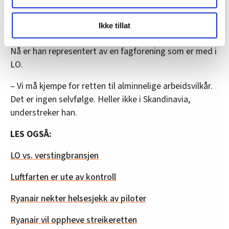
selskap det går an å snakke med». Han kom fra et
selskap der alle står alene, uten å kunne forhandle
LO Medias publikasjoner frifagbevegelse.no, hk-nytt.no
Ikke tillat
kollektivt med selskapet om betingelser overhodet.
og fontene.no bruker informasjonskapsler (cookies) for å
lære hvordan våre nettsider blir brukt slik at vi tilby
Nå er han representert av en fagforening som er med i
relevant innhold, tilpassede annonser og utarbeide
LO.
statistikk.
Vi deler bare informasjon om hvordan du bruker
– Vi må kjempe for retten til alminnelige arbeidsvilkår.
nettstedet med LO Medias egne samarbeidspartnere
Det er ingen selvfølge. Heller ikke i Skandinavia,
innenfor analyse og annonsering. Disse er angitt i
understreker han.
oversikten lengre ned på denne siden.
LES OGSÅ:
LO vs. verstingbransjen
Luftfarten er ute av kontroll
Ryanair nekter helsesjekk av piloter
Ryanair vil oppheve streikeretten