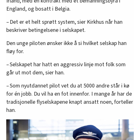
Irland, med en kontrakt med et bemanningsbyrå i
England, og bosatt i Belgia.
– Det er et helt sprøtt system, sier Kirkhus når han
beskriver betingelsene i selskapet.
Den unge piloten ønsker ikke å si hvilket selskap han
fløy for.
– Selskapet har hatt en aggressiv linje mot folk som
går ut mot dem, sier han.
– Som nyutdannet pilot vet du at 5000 andre står i kø
for én jobb. Du vil ha en fot innenfor. I mange år har de
tradisjonelle flyselskapene knapt ansatt noen, forteller
han.