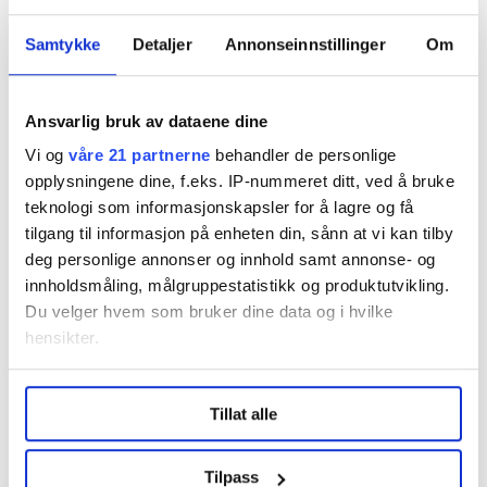
Samtykke
Detaljer
Annonseinnstillinger
Om
Ansvarlig bruk av dataene dine
Vi og
våre 21 partnerne
behandler de personlige
KOLLEGER: Etter over to år som kontraktspilot fikk han fast jobb
opplysningene dine, f.eks. IP-nummeret ditt, ved å bruke
i SAS. Her møter Lars Magnus Kirkhus en SAS-kollega på
teknologi som informasjonskapsler for å lagre og få
Gardermoen, før han flyr av gårde til Bergen.
tilgang til informasjon på enheten din, sånn at vi kan tilby
Tri Nguyen Dinh
deg personlige annonser og innhold samt annonse- og
innholdsmåling, målgruppestatistikk og produktutvikling.
Lønna han får inn på lønnskontoen hver måned er noe
Du velger hvem som bruker dine data og i hvilke
redusert sammenlignet med før. Han tjener nå rundt
hensikter.
500.000 kroner i året. Til gjengjeld betaler
arbeidsgiveren pensjonsordning, og som ansatt har
Under
mer info
kan du lese om hvordan dine personlige
han rett til sykepenger, og arbeidsledighetstrygd om
Tillat alle
data behandles og hvordan du kan velge hvordan de skal
det skulle bli nødvendig. Han setter stor pris på å ha et
brukes. Du kan hele tiden endre eller trekke tilbake ditt
direkte forhold til den reelle arbeidsgiveren – «et
samtykke fra erklæringen om informasjonskapsler.
Tilpass