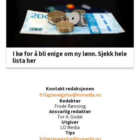
I kø for å bli enige om ny lønn. Sjekk hele
lista her
Kontakt redaksjonen
frifagbevegelse@lomedia.no
Redaktør
Frode Rønning
Ansvarlig redaktør
Tor A. Godal
Utgiver
LO Media
Tips
frifagbevegelse@lomedia.no