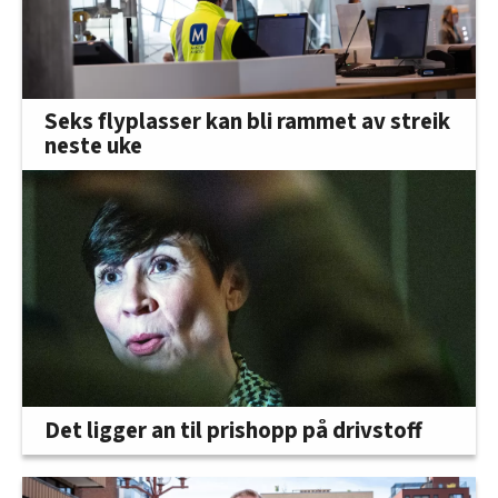
Seks flyplasser kan bli rammet av streik
neste uke
Det ligger an til prishopp på drivstoff