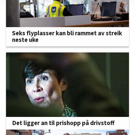
nettstedet med LO Medias egne samarbeidspartnere
innenfor analyse og annonsering. Disse er angitt i
oversikten lengre ned på denne siden.
Seks flyplasser kan bli rammet av streik
neste uke
Det ligger an til prishopp på drivstoff