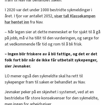
fram til Nav har behandlet saken.
I 2020 var det under 1000 bestridte sykmeldinger i
året. I fjor var antallet 2052,
viser tall Klassekampen
har hentet inn
fra Nav.
– Når legen sier at dette mennesket er for sjukt til å gå
på jobb, må vi ha tillit til den vurderingen, og sørge for
at vedkommende får tid og rom til å bli frisk.
– Ingen blir friskere av å bli fattige, og det er det
folk fort blir når de ikke får utbetalt sykepenger,
sier Jevnaker.
LO mener også den sykmeldte skal ha rett til
sykepenger fram til saken er behandlet av Nav.
Jevnaker peker på en skjevhet i systemet, ved at en
bestridelse får store konsekvenser for den sykmeldte,
men ingen for arbeidsgiver.