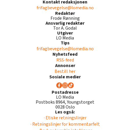
Kontakt redaksjonen
frifagbevegelse@lomedia.no
Redaktør
Frode Rønning
Ansvarlig redaktør
Tor A. Godal
Utgiver
LO Media
Tips
frifagbevegelse@lomedia.no
Nyhetsfeed
RSS-feed
Annonser
Bestill her
Sosiale medier
Postadresse
LO Media
Postboks 8964, Youngstorget
0028 Oslo
Les også:
· Etiske retningslinjer
· Retningslinjer for kommentarfelt