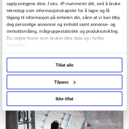
Flere saker
opplysningene dine, f.eks. IP-nummeret ditt, ved å bruke
teknologi som informasjonskapsler for å lagre og få
tilgang til informasjon på enheten din, sånn at vi kan tilby
deg personlige annonser og innhold samt annonse- og
innholdsmåling, målgruppestatistikk og produktutvikling.
Du velger hvem som bruker dine data og i hvilke
hensikter.
Under
mer info
kan du lese om hvordan dine personlige
Tillat alle
data behandles og hvordan du kan velge hvordan de skal
brukes. Du kan hele tiden endre eller trekke tilbake ditt
samtykke fra erklæringen om informasjonskapsler.
Tilpass
– Vi har blitt dårligere til å respektere
folk som jobber
LO Medias publikasjoner frifagbevegelse.no, hk-nytt.no
Ikke tillat
og fontene.no bruker informasjonskapsler (cookies) for å
lære hvordan våre nettsider blir brukt slik at vi tilby
relevant innhold, tilpassede annonser og utarbeide
statistikk.
Vi deler bare informasjon om hvordan du bruker