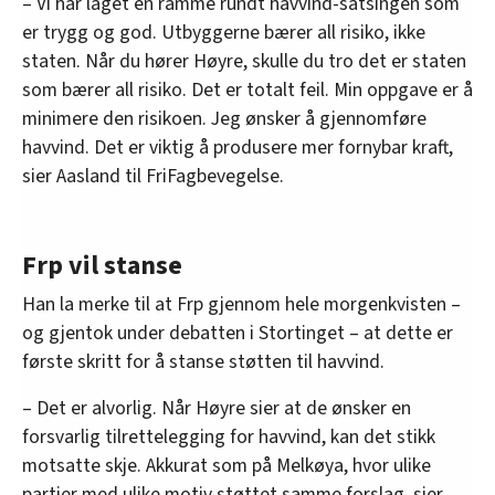
– Vi har laget en ramme rundt havvind-satsingen som
er trygg og god. Utbyggerne bærer all risiko, ikke
staten. Når du hører Høyre, skulle du tro det er staten
som bærer all risiko. Det er totalt feil. Min oppgave er å
minimere den risikoen. Jeg ønsker å gjennomføre
havvind. Det er viktig å produsere mer fornybar kraft,
sier Aasland til FriFagbevegelse.
Frp vil stanse
Han la merke til at Frp gjennom hele morgenkvisten –
og gjentok under debatten i Stortinget – at dette er
første skritt for å stanse støtten til havvind.
– Det er alvorlig. Når Høyre sier at de ønsker en
forsvarlig tilrettelegging for havvind, kan det stikk
motsatte skje. Akkurat som på Melkøya, hvor ulike
partier med ulike motiv støttet samme forslag, sier