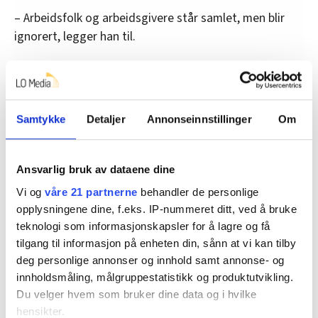
– Arbeidsfolk og arbeidsgivere står samlet, men blir
ignorert, legger han til.
– Absurde påstander
Forsvarspolitiker Nikolai Astrup tok det personlig da
Samtykke
Detaljer
Annonseinnstillinger
Om
parlamentarisk leder for Ap, Tonje Brenna, ga et lite
stikk og sa at forslaget fra Høyre «kan bare virke
Ansvarlig bruk av dataene dine
ufarlig om man sitter godt i det, plassert langt vest i
Oslo, langt unna industriarbeidernes hverdag».
Vi og
våre 21 partnerne
behandler de personlige
opplysningene dine, f.eks. IP-nummeret ditt, ved å bruke
Han tok det også personlig da noen trakk andre
teknologi som informasjonskapsler for å lagre og få
paralleller.
tilgang til informasjon på enheten din, sånn at vi kan tilby
deg personlige annonser og innhold samt annonse- og
– At noen snakker om at dette er en begravelse av
innholdsmåling, målgruppestatistikk og produktutvikling.
Høyres ansvarlighet, er absurd. Det er nettopp fordi vi
Du velger hvem som bruker dine data og i hvilke
er opptatt av dette at vi ikke har råd til at det går galt.
hensikter.