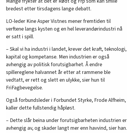
Mange frykter at det er Rødt og Frp som kan smile
bredest etter tirsdagens lange debatt.
LO-leder Kine Asper Vistnes mener fremtiden til
verftene langs kysten og en hel leverandørindustri nå
er satt i spill.
– Skal vi ha industri i landet, krever det kraft, teknologi,
kapital og kompetanse. Men industrien er også
avhengig av politisk forutsigbarhet. Å endre
spillereglene halvannet år etter at rammene ble
vedtatt, er rett og slett en ulykke, sier hun til
FriFagbevegelse.
Også forbundsleder i Forbundet Styrke, Frode Alfheim,
kaller dette fullstendig håpløst.
– Dette slår beina under forutsigbarheten industrien er
avhengig av, og skader langt mer enn havvind, sier han.