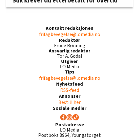
Slik krever du etterbetalt for overtid
Kontakt redaksjonen
frifagbevegelse@lomedia.no
Redaktør
Frode Rønning
Ansvarlig redaktør
Tor A. Godal
Utgiver
LO Media
Tips
frifagbevegelse@lomedia.no
Nyhetsfeed
RSS-feed
Annonser
Bestill her
Sosiale medier
Postadresse
LO Media
Postboks 8964, Youngstorget