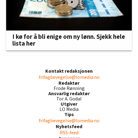
I kø for å bli enige om ny lønn. Sjekk hele
lista her
Kontakt redaksjonen
frifagbevegelse@lomedia.no
Redaktør
Frode Rønning
Ansvarlig redaktør
Tor A. Godal
Utgiver
LO Media
Tips
frifagbevegelse@lomedia.no
Nyhetsfeed
RSS-feed