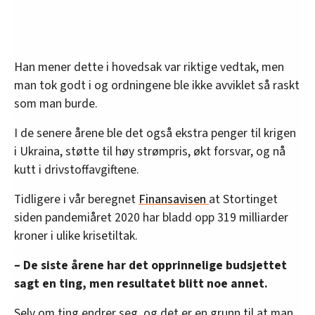
Han mener dette i hovedsak var riktige vedtak, men
man tok godt i og ordningene ble ikke avviklet så raskt
som man burde.
I de senere årene ble det også ekstra penger til krigen
i Ukraina, støtte til høy strømpris, økt forsvar, og nå
kutt i drivstoffavgiftene.
Tidligere i vår beregnet
Finansavisen
at Stortinget
siden pandemiåret 2020 har bladd opp 319 milliarder
kroner i ulike krisetiltak.
– De siste årene har det opprinnelige budsjettet
sagt en ting, men resultatet blitt noe annet.
Selv om ting endrer seg, og det er en grunn til at man