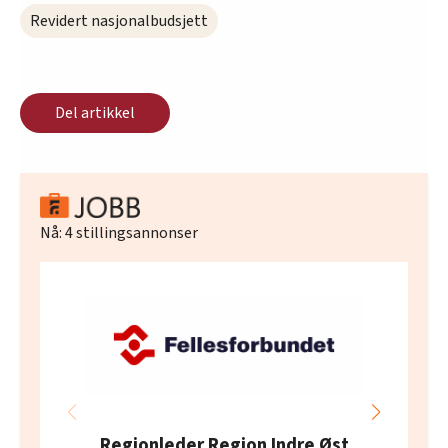
Revidert nasjonalbudsjett
Del artikkel
Nå:
4
stillingsannonser
Regionleder Region Indre Øst