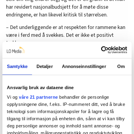
har revidert nasjonalbudsjett for å møte disse
endringene, er han likevel kritisk til størrelsen.
– Det underliggende er at respekten for rammene kan
være i ferd med å svekkes. Det er ikke et positivt
trekk.
– Kan gi høyere renter
Samtykke
Detaljer
Annonseinnstillinger
Om
Ifølge Andreassen kan det svekke tilliten fra
finansmarkeder, investorer og befolkningen.
Ansvarlig bruk av dataene dine
– Hvor ender dette i år, og hvor ender dette neste år.
Vi og
våre 21 partnerne
behandler de personlige
opplysningene dine, f.eks. IP-nummeret ditt, ved å bruke
I tillegg kan det gi høyere renter.
teknologi som informasjonskapsler for å lagre og få
tilgang til informasjon på enheten din, sånn at vi kan tilby
– Hvis staten tilfører mer penger til økonomien,
deg personlige annonser og innhold samt annonse- og
som å for eksempel øke subsidier til barnehage,
innholdsmåling, målgruppestatistikk og produktutvikling.