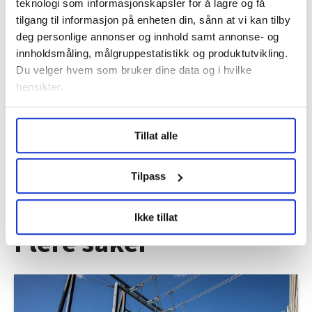
teknologi som informasjonskapsler for å lagre og få
tilgang til informasjon på enheten din, sånn at vi kan tilby
deg personlige annonser og innhold samt annonse- og
innholdsmåling, målgruppestatistikk og produktutvikling.
Du velger hvem som bruker dine data og i hvilke
Regionleder Region Indre Øst
hensikter.
Fellesforbundet
Moelv
Under
mer info
kan du lese om hvordan dine personlige
Tillat alle
data behandles og hvordan du kan velge hvordan de skal
brukes. Du kan hele tiden endre eller trekke tilbake ditt
samtykke fra erklæringen om informasjonskapsler.
Tilpass
LO Medias publikasjoner frifagbevegelse.no, hk-nytt.no
Ikke tillat
og fontene.no bruker informasjonskapsler (cookies) for å
Flere saker
lære hvordan våre nettsider blir brukt slik at vi tilby
relevant innhold, tilpassede annonser og utarbeide
statistikk.
Vi deler bare informasjon om hvordan du bruker
nettstedet med LO Medias egne samarbeidspartnere