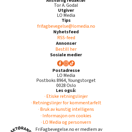
Ansvarlig redaktør
Tor A. Godal
Utgiver
LO Media
Tips
frifagbevegelse@lomedia.no
Nyhetsfeed
RSS-feed
Annonser
Bestill her
Sosiale medier
Postadresse
LO Media
Postboks 8964, Youngstorget
0028 Oslo
Les også:
· Etiske retningslinjer
· Retningslinjer for kommentarfelt
· Bruk av kunstig intelligens
· Informasjon om cookies
· LO Media og personvern
FriFagbevegelse.no er medlem av