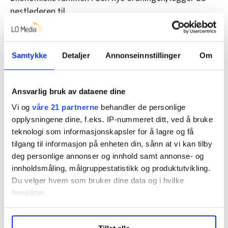
nestlederen til.
1 milliard kroner
Samtykke
Detaljer
Annonseinnstillinger
Om
I den nye avtalen på Stortinget er det en øvre grense
for hvor mye det skal settes av til sliterordningen.
Ansvarlig bruk av dataene dine
Dersom de årlige kostnadene blir høyere enn 1 milliard
Vi og
våre 21 partnerne
behandler de personlige
kroner, skal det gjøres en ny vurdering av tilleggets
opplysningene dine, f.eks. IP-nummeret ditt, ved å bruke
størrelse og innretting.
teknologi som informasjonskapsler for å lagre og få
Beløpet på 1 milliard kroner reguleres opp hvert
tilgang til informasjon på enheten din, sånn at vi kan tilby
år. Det betyr at beløpet vil være på 1,5 milliarder
deg personlige annonser og innhold samt annonse- og
innholdsmåling, målgruppestatistikk og produktutvikling.
dersom lønningene er blitt 50 prosent høyere i 2034.
Du velger hvem som bruker dine data og i hvilke
– Lykkes vi med ordninga, blir den også billigere. Alt er
hensikter.
selvsagt avhengig av hva vi gjør for å forebygge og
tilrettelegge i arbeidslivet, sier Steinar Krogstad.
Under
mer info
kan du lese om hvordan dine personlige