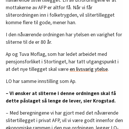
nåværende slitertillegget. En av utfordringene er at
mottakerne av AFP er altfor få. Når vi får
sliterordningen inn i folketrygden, vil slitertillegget
komme flere til gode, mener han.
I den nåværende ordningen har ytelsen en varighet for
sliterne til de er 80 år.
Ap og Tuva Moflag, som har ledet arbeidet med
pensjonsforliket i Stortinget, har tatt utgangspunkt i
at det nye tillegget skal være
en livsvarig ytelse
.
LO har samme innstilling som Ap.
– Vi ønsker at sliterne i denne ordningen skal få
dette påslaget så lenge de lever, sier Krogstad.
– Med beregningene vi har gjort med det nåværende
slitertillegget i privat AFP, vil vi være godt innenfor den
økonomiske rammen i den nye ordningen, legger LO-