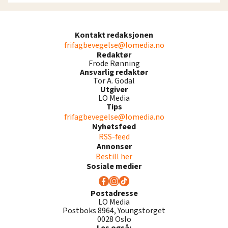
Kontakt redaksjonen
frifagbevegelse@lomedia.no
Redaktør
Frode Rønning
Ansvarlig redaktør
Tor A. Godal
Utgiver
LO Media
Tips
frifagbevegelse@lomedia.no
Nyhetsfeed
RSS-feed
Annonser
Bestill her
Sosiale medier
Postadresse
LO Media
Postboks 8964, Youngstorget
0028 Oslo