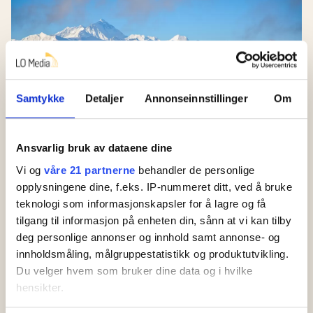
Samtykke
Detaljer
Annonseinnstillinger
Om
Ansvarlig bruk av dataene dine
Kina bygger verdens
Vi og
våre 21 partnerne
behandler de personlige
største solpark på
opplysningene dine, f.eks. IP-nummeret ditt, ved å bruke
Tibetplatået – dobbelt så
teknologi som informasjonskapsler for å lagre og få
tilgang til informasjon på enheten din, sånn at vi kan tilby
stor som Oslo
deg personlige annonser og innhold samt annonse- og
innholdsmåling, målgruppestatistikk og produktutvikling.
Svenske Vattenfall
Du velger hvem som bruker dine data og i hvilke
skal bygge små
hensikter.
atomreaktorer