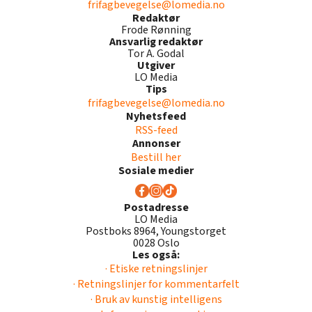
frifagbevegelse@lomedia.no
Redaktør
Frode Rønning
Ansvarlig redaktør
Tor A. Godal
Utgiver
LO Media
Tips
frifagbevegelse@lomedia.no
Nyhetsfeed
RSS-feed
Annonser
Bestill her
Sosiale medier
Postadresse
LO Media
Postboks 8964, Youngstorget
0028 Oslo
Les også:
· Etiske retningslinjer
· Retningslinjer for kommentarfelt
· Bruk av kunstig intelligens