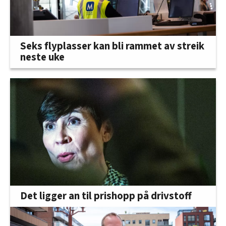
Seks flyplasser kan bli rammet av streik
neste uke
Det ligger an til prishopp på drivstoff