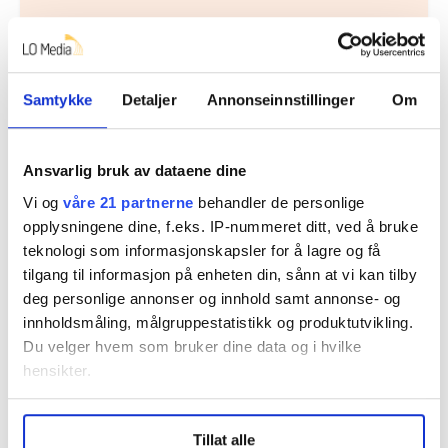
Samtykke
Detaljer
Annonseinnstillinger
Om
Ansvarlig bruk av dataene dine
Regionleder Region Indre Øst
Vi og
våre 21 partnerne
behandler de personlige
opplysningene dine, f.eks. IP-nummeret ditt, ved å bruke
Fellesforbundet
teknologi som informasjonskapsler for å lagre og få
Moelv
tilgang til informasjon på enheten din, sånn at vi kan tilby
deg personlige annonser og innhold samt annonse- og
innholdsmåling, målgruppestatistikk og produktutvikling.
Du velger hvem som bruker dine data og i hvilke
hensikter.
Under
mer info
kan du lese om hvordan dine personlige
Flere saker
Tillat alle
data behandles og hvordan du kan velge hvordan de skal