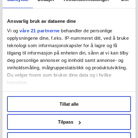
dumt på dem som vil studere samtidig som de jobber.
Gudbrandsen mener Stortinget bør ta en
Ansvarlig bruk av dataene dine
gjennomgang av reglene, og fjerne hindringene for at
Vi og
våre 21 partnerne
behandler de personlige
arbeidsfolk kan ta utdanning.
opplysningene dine, f.eks. IP-nummeret ditt, ved å bruke
teknologi som informasjonskapsler for å lagre og få
– I første omgang bør i alle fall unntaksreglene endres,
tilgang til informasjon på enheten din, sånn at vi kan tilby
slik at man kan fortsette utdanningen i inntil 12
deg personlige annonser og innhold samt annonse- og
måneder, slik at du kan komme deg gjennom et
innholdsmåling, målgruppestatistikk og produktutvikling.
årsstudium.
Du velger hvem som bruker dine data og i hvilke
hensikter.
Han peker på at det er et stort behov for
etterutdanning i samfunnet.
Under
mer info
kan du lese om hvordan dine personlige
– Det snakkes så vakkert om livslang læring. Da bør
Tillat alle
data behandles og hvordan du kan velge hvordan de skal
man ikke straffes hvis man velger å ta utdanning.
brukes. Du kan hele tiden endre eller trekke tilbake ditt
samtykke fra erklæringen om informasjonskapsler.
Tilpass
Denne artikkelen er
over fem år gammel
.
LO Medias publikasjoner frifagbevegelse.no, hk-nytt.no