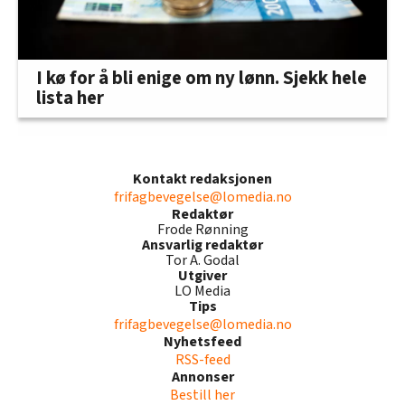
I kø for å bli enige om ny lønn. Sjekk hele
lista her
Kontakt redaksjonen
frifagbevegelse@lomedia.no
Redaktør
Frode Rønning
Ansvarlig redaktør
Tor A. Godal
Utgiver
LO Media
Tips
frifagbevegelse@lomedia.no
Nyhetsfeed
RSS-feed
Annonser
Bestill her