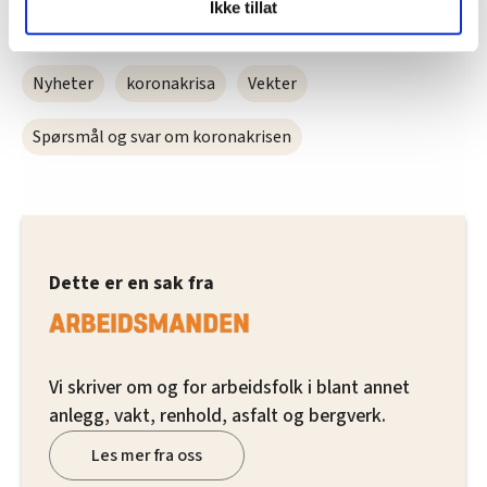
Ikke tillat
og fontene.no bruker informasjonskapsler (cookies) for å
lære hvordan våre nettsider blir brukt slik at vi tilby
relevant innhold, tilpassede annonser og utarbeide
Nyheter
koronakrisa
Vekter
statistikk.
Vi deler bare informasjon om hvordan du bruker
Spørsmål og svar om koronakrisen
nettstedet med LO Medias egne samarbeidspartnere
innenfor analyse og annonsering. Disse er angitt i
oversikten lengre ned på denne siden.
Dette er en sak fra
Vi skriver om og for arbeidsfolk i blant annet
anlegg, vakt, renhold, asfalt og bergverk.
Les mer fra oss