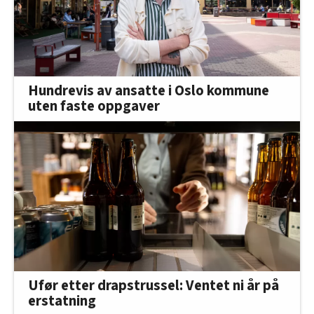
Hundrevis av ansatte i Oslo kommune
uten faste oppgaver
Ufør etter drapstrussel: Ventet ni år på
erstatning