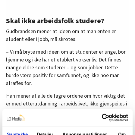
Skal ikke arbeidsfolk studere?
Gudbrandsen mener at ideen om at man enten er
student eller i jobb, må skrotes.
– Vi må bryte med ideen om at studenter er unge, bor
hjemme og ikke har et etablert voksenliv. Det finnes
mange eldre som studerer – og som jobber. Dette
burde være positiv for samfunnet, og ikke noe man
straffes for.
Han mener at alle de fagre ordene om hvor viktig det
er med etterutdanning i arbeidslivet, ikke gjenspeiles i
dagens lovverk.
– Politikken er innrettet mot dem som er 18 år og ikke
har begynt å jobbe. Det virker som om politikerne ser
Samtykke
Detaljer
Annonseinnstillinger
Om