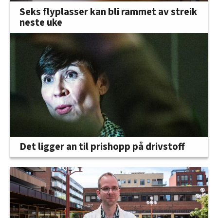
Seks flyplasser kan bli rammet av streik
neste uke
Det ligger an til prishopp på drivstoff