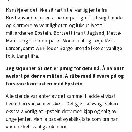
Kanskje er det ikke så rart at ei vanlig jente fra
Kristiansand eller en arbeiderpartigutt lot seg blende
og sjarmere av vennligheten og luksuslivet til
milliardæren Epstein. Bortsett fra at Jagland, Mette-
Marit – og diplomatparet Mona Juul og Terje Rød-
Larsen, samt WEF-leder Børge Brende ikke er vanlige
folk. Langt ifra.
Jeg skjønner at det er pinlig for dem nå. Å ha blitt
avslørt på denne måten. Å slite med å svare på og
forsvare kontakten med Epstein.
Alle sier de varianter av det samme: Hadde vi visst
hvem han var, ville vi ikke… Det gjør selvsagt saken
ekstra alvorlig at Epstein drev med kjøp og salg av
unge jenter. Men la oss et øyeblikk late som om han
var en «helt vanlig» rik mann.