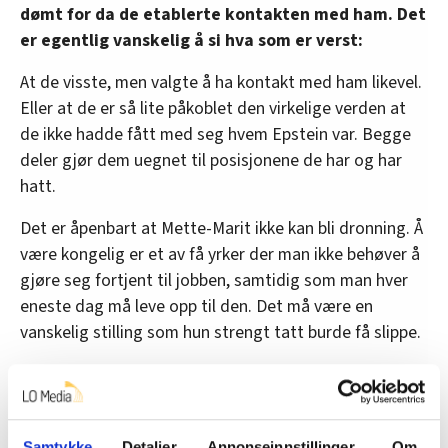
dømt for da de etablerte kontakten med ham. Det
er egentlig vanskelig å si hva som er verst:
At de visste, men valgte å ha kontakt med ham likevel.
Eller at de er så lite påkoblet den virkelige verden at
de ikke hadde fått med seg hvem Epstein var. Begge
deler gjør dem uegnet til posisjonene de har og har
hatt.
Det er åpenbart at Mette-Marit ikke kan bli dronning. Å
være kongelig er et av få yrker der man ikke behøver å
gjøre seg fortjent til jobben, samtidig som man hver
eneste dag må leve opp til den. Det må være en
vanskelig stilling som hun strengt tatt burde få slippe.
En ting som slår meg når jeg tenker på avsløringene
som rant ut da Pandoras eske ble åpnet i helgen, er
likheten mellom de mest privilegerte menneskene i
Samtykke
Detaljer
Annonseinnstillinger
Om