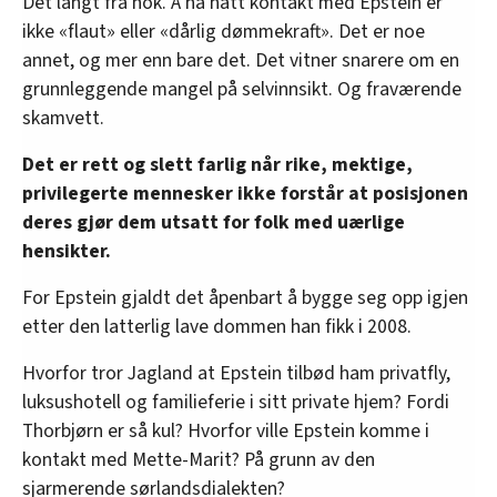
Det langt fra nok. Å ha hatt kontakt med Epstein er
ikke «flaut» eller «dårlig dømmekraft». Det er noe
annet, og mer enn bare det. Det vitner snarere om en
grunnleggende mangel på selvinnsikt. Og fraværende
skamvett.
Det er rett og slett farlig når rike, mektige,
privilegerte mennesker ikke forstår at posisjonen
deres gjør dem utsatt for folk med uærlige
hensikter.
For Epstein gjaldt det åpenbart å bygge seg opp igjen
etter den latterlig lave dommen han fikk i 2008.
Hvorfor tror Jagland at Epstein tilbød ham privatfly,
luksushotell og familieferie i sitt private hjem? Fordi
Thorbjørn er så kul? Hvorfor ville Epstein komme i
kontakt med Mette-Marit? På grunn av den
sjarmerende sørlandsdialekten?