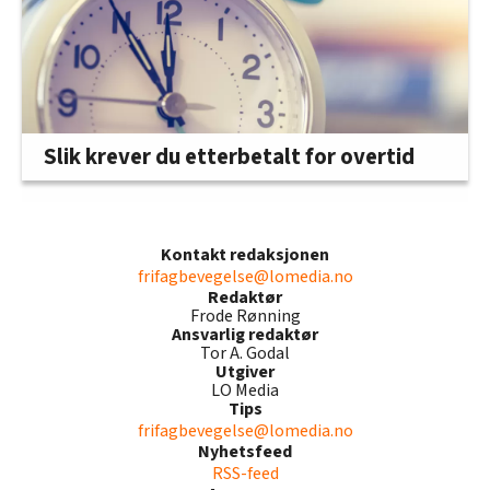
Slik krever du etterbetalt for overtid
Kontakt redaksjonen
frifagbevegelse@lomedia.no
Redaktør
Frode Rønning
Ansvarlig redaktør
Tor A. Godal
Utgiver
LO Media
Tips
frifagbevegelse@lomedia.no
Nyhetsfeed
RSS-feed