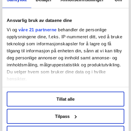
samfunnet og overklassen i bok- og filmserien
The
Hunger Games
.
De bor i hovedstaden Capitol, avsondret fra hardkjøret
Ansvarlig bruk av dataene dine
resten av befolkningen lever under – og vanlige folks
Vi og
våre 21 partnerne
behandler de personlige
lidelser gjøres til underholdning.
opplysningene dine, f.eks. IP-nummeret ditt, ved å bruke
teknologi som informasjonskapsler for å lagre og få
Våre egne Capitol-innbyggere lar verden gå til helvete
tilgang til informasjon på enheten din, sånn at vi kan tilby
mens de soler seg i glansen av hverandre. De er vant til
deg personlige annonser og innhold samt annonse- og
at det er egne regler for dem, de kommer unna med
innholdsmåling, målgruppestatistikk og produktutvikling.
ting andre ikke gjør.
Du velger hvem som bruker dine data og i hvilke
hensikter.
Fra den privilegerte posisjonen kan fallet også bli høyt.
Under
mer info
kan du lese om hvordan dine personlige
Tillat alle
data behandles og hvordan du kan velge hvordan de skal
Ønsker du å si din mening?
brukes. Du kan hele tiden endre eller trekke tilbake ditt
Her finner du informasjon om debattinnlegg og
samtykke fra erklæringen om informasjonskapsler.
Tilpass
kronikker til FriFagbevegelse
LO Medias publikasjoner frifagbevegelse.no, hk-nytt.no