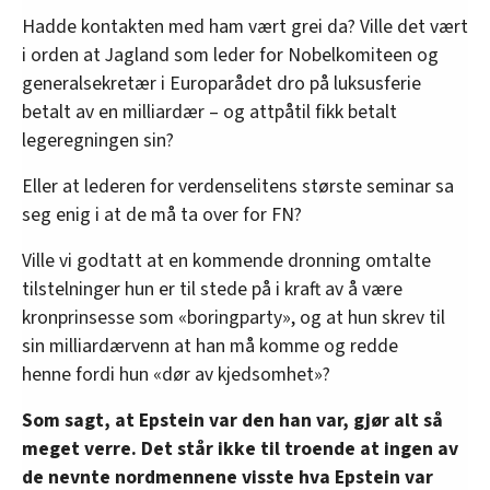
Hadde kontakten med ham vært grei da? Ville det vært
i orden at Jagland som leder for Nobelkomiteen og
generalsekretær i Europarådet dro på luksusferie
betalt av en milliardær – og attpåtil fikk betalt
legeregningen sin?
Eller at lederen for verdenselitens største seminar sa
seg enig i at de må ta over for FN?
Ville vi godtatt at en kommende dronning omtalte
tilstelninger hun er til stede på i kraft av å være
kronprinsesse som «boringparty», og at hun skrev til
sin milliardærvenn at han må komme og redde
henne fordi hun «dør av kjedsomhet»?
Som sagt, at Epstein var den han var, gjør alt så
meget verre. Det står ikke til troende at ingen av
de nevnte nordmennene visste hva Epstein var