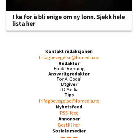
I kø for å bli enige om ny lønn. Sjekk hele
lista her
Kontakt redaksjonen
frifagbevegelse@lomedia.no
Redaktør
Frode Rønning
Ansvarlig redaktør
Tor A. Godal
Utgiver
LO Media
Tips
frifagbevegelse@lomedia.no
Nyhetsfeed
RSS-feed
Annonser
Bestill her
Sosiale medier