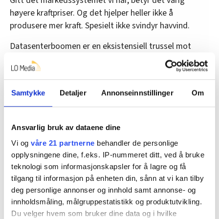
Gitt det markedssystemet vi har, betyr det varig
høyere kraftpriser. Og det hjelper heller ikke å
produsere mer kraft. Spesielt ikke svindyr havvind.
Datasenterboomen er en eksistensiell trussel mot
industrien slik vi kjenner den i dag.
Det er på tide at LO gjør noe annet enn å rope på mer
kraft.
Samtykke
Detaljer
Annonseinnstillinger
Om
Ønsker du å si din mening?
Ansvarlig bruk av dataene dine
Her finner du informasjon om debattinnlegg og
Vi og
våre 21 partnerne
behandler de personlige
kronikker til FriFagbevegelse
opplysningene dine, f.eks. IP-nummeret ditt, ved å bruke
teknologi som informasjonskapsler for å lagre og få
tilgang til informasjon på enheten din, sånn at vi kan tilby
deg personlige annonser og innhold samt annonse- og
LO
Debatt
Kraftbransjen
Datasenter
innholdsmåling, målgruppestatistikk og produktutvikling.
Du velger hvem som bruker dine data og i hvilke