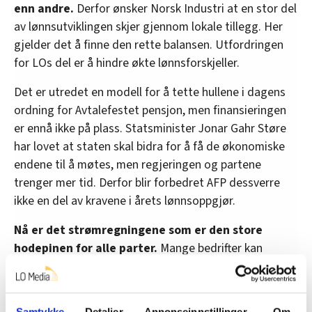
enn andre.
Derfor ønsker Norsk Industri at en stor del
av lønnsutviklingen skjer gjennom lokale tillegg. Her
gjelder det å finne den rette balansen. Utfordringen
for LOs del er å hindre økte lønnsforskjeller.
Det er utredet en modell for å tette hullene i dagens
ordning for Avtalefestet pensjon, men finansieringen
er ennå ikke på plass. Statsminister Jonar Gahr Støre
har lovet at staten skal bidra for å få de økonomiske
endene til å møtes, men regjeringen og partene
trenger mer tid. Derfor blir forbedret AFP dessverre
ikke en del av kravene i årets lønnsoppgjør.
Nå er det strømregningene som er den store
hodepinen for alle parter.
Mange bedrifter kan
risikere en dobbelt smell ved at høyere lønnsutgifter
kommer på toppen av rekorddyr strøm. Her har man
havnet i en vond sirkel.
Samtykke
Detaljer
Annonseinnstillinger
Om