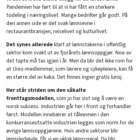
Pandemien har ført til at vi har fått en sterkere
todeling i næringslivet. Mange bedrifter går godt. På
den annen side er det svak lønnsevne i
restaurantbransjen, reiselivet og kulturlivet.
Det synes allerede
klart at lønnstakerne i offentlig
sektor kom svakt ut av fjorårets lønnsoppgjør. Noe av
det tapte må tas igjen i år. Men da blir det ikke rom for
at Unio-medlemmer, som lærere og sykepleiere, kan få
en større del av kaka. Det finnes ingen gratis lunsj.
Her står striden om den såkalte
frontfagsmodellen
, som jo har vist seg å være en
norsk suksess. Industrien går her i front og forhandler
først. Modellen innebærer at tåleevnen i den
konkurranseutsatte industrien legges som norm for de
øvrige lønnsoppgjørene. Hvis andre sektorer blir
lønnsledende, får vi en uklok lønnsspiral. Da blir