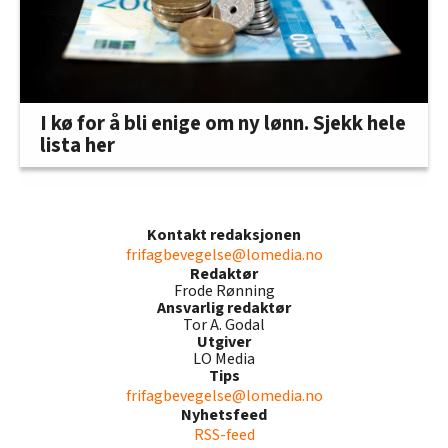
I kø for å bli enige om ny lønn. Sjekk hele
lista her
Kontakt redaksjonen
frifagbevegelse@lomedia.no
Redaktør
Frode Rønning
Ansvarlig redaktør
Tor A. Godal
Utgiver
LO Media
Tips
frifagbevegelse@lomedia.no
Nyhetsfeed
RSS-feed