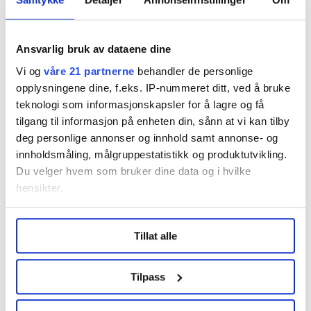
Ondet må tas ved roten.
Derfor er det beklagelig at
regjeringen ennå ikke har klart å komme med en
Ansvarlig bruk av dataene dine
støtteordning for å avhjelpe situasjonen hos bedrifter
som er ekstra hardt rammet av dyr strømpris.
Vi og
våre 21 partnerne
behandler de personlige
opplysningene dine, f.eks. IP-nummeret ditt, ved å bruke
Alternativet er at lønningene drives for mye opp, og at
teknologi som informasjonskapsler for å lagre og få
både konstadsnivå og priser presses ditto opp. Da
tilgang til informasjon på enheten din, sånn at vi kan tilby
ender alle parter som tapere.
deg personlige annonser og innhold samt annonse- og
innholdsmåling, målgruppestatistikk og produktutvikling.
Du velger hvem som bruker dine data og i hvilke
Denne artikkelen er
over fire år gammel
.
hensikter.
Ønsker du å si din mening?
Under
mer info
kan du lese om hvordan dine personlige
Tillat alle
data behandles og hvordan du kan velge hvordan de skal
Her finner du informasjon om debattinnlegg og
brukes. Du kan hele tiden endre eller trekke tilbake ditt
kronikker til FriFagbevegelse
samtykke fra erklæringen om informasjonskapsler.
Tilpass
LO Medias publikasjoner frifagbevegelse.no, hk-nytt.no