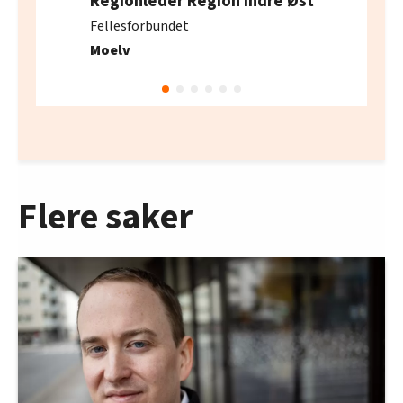
Regionleder Region Indre Øst
Fellesforbundet
Moelv
Flere saker