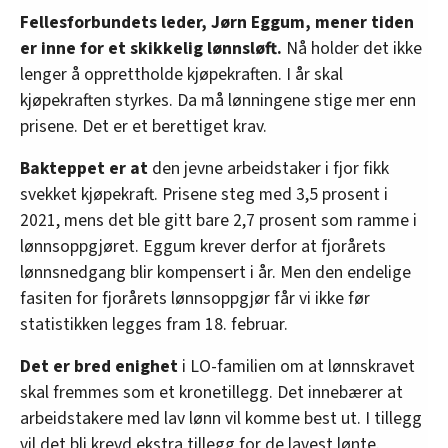
Fellesforbundets leder, Jørn Eggum, mener tiden
er inne for et skikkelig lønnsløft.
Nå holder det ikke
lenger å opprettholde kjøpekraften. I år skal
kjøpekraften styrkes. Da må lønningene stige mer enn
prisene. Det er et berettiget krav.
Bakteppet er at
den jevne arbeidstaker i fjor fikk
svekket kjøpekraft. Prisene steg med 3,5 prosent i
2021, mens det ble gitt bare 2,7 prosent som ramme i
lønnsoppgjøret. Eggum krever derfor at fjorårets
lønnsnedgang blir kompensert i år. Men den endelige
fasiten for fjorårets lønnsoppgjør får vi ikke før
statistikken legges fram 18. februar.
Det er bred enighet
i LO-familien om at lønnskravet
skal fremmes som et kronetillegg. Det innebærer at
arbeidstakere med lav lønn vil komme best ut. I tillegg
vil det bli krevd ekstra tillegg for de lavest lønte.